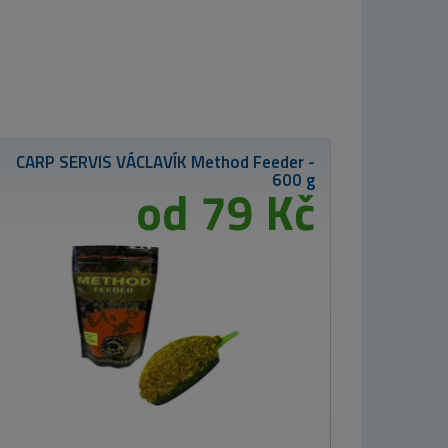
Shimano prut
TX-2A 3,66m
3,25lb Cork
3 449 Kč
TB Baits
Rybářský
Kalendář
Carpfishing 2026
33x46 cm