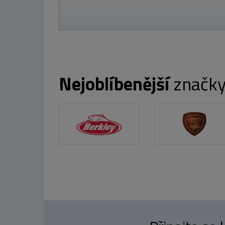
Nejoblíbenější
značk