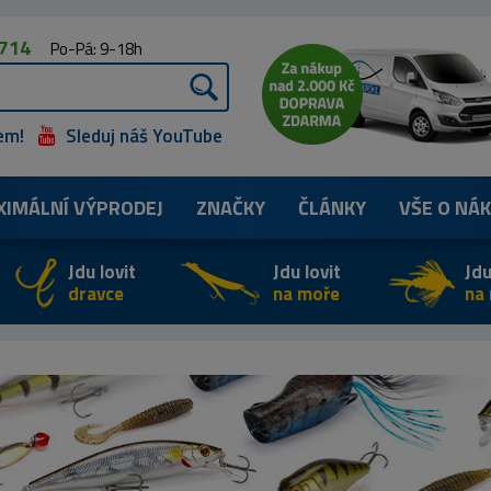
 714
Po-Pá: 9-18h
em!
Sleduj náš YouTube
XIMÁLNÍ
VÝPRODEJ
ZNAČKY
ČLÁNKY
VŠE O NÁ
Jdu lovit
Jdu lovit
Jdu
dravce
na moře
na