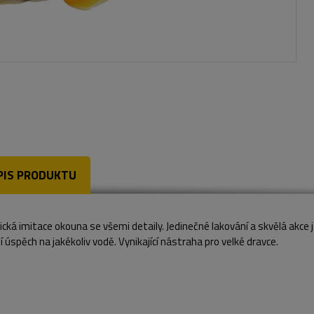
PIS PRODUKTU
ická imitace okouna se všemi detaily. Jedinečné lakování a skvělá akce ja
í úspěch na jakékoliv vodě. Vynikající nástraha pro velké dravce.