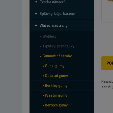
Tvorba návazců
Splávky, bóje, kačeny
Vláčecí nástrahy
Woblery
Třpytky, plandavky
Gumové nástrahy
PO
Gunki gumy
Ostatní gumy
Realist
Berkley gumy
zaručuj
Westin gumy
Keitech gumy