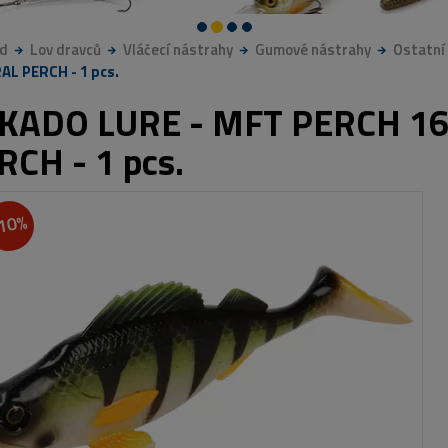
d
Lov dravců
Vláčecí nástrahy
Gumové nástrahy
Ostatní
L PERCH - 1 pcs.
KADO LURE - MFT PERCH 1
RCH - 1 pcs.
10%