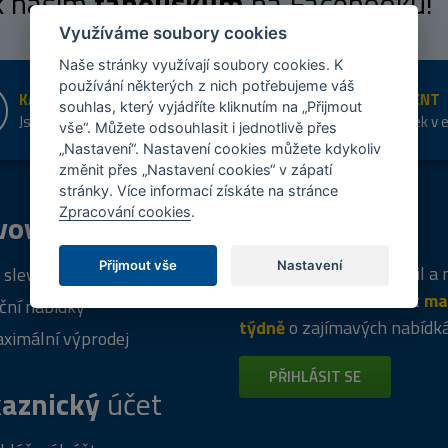
 k našim
fanouškům
na Facebooku!
Využíváme soubory cookies
Naše stránky využívají soubory cookies. K
používání některých z nich potřebujeme váš
KAMENNÉ PRODEJNY
ŠIROKÝ SORTIMENT
souhlas, který vyjádříte kliknutím na „Přijmout
Jsme na trhu více než 10 let
Přes 20 tis. položek v 
vše“. Můžete odsouhlasit i jednotlivě přes
shopu
„Nastavení“. Nastavení cookies můžete kdykoliv
změnit přes „Nastavení cookies“ v zápatí
stránky. Více informací získáte na stránce
Zpracování cookies
.
vový
program
Tipy
k nákupu
Přijmout vše
Nastavení
Napište nám svůj e-mail a
 sleva za registraci
vás budeme informovat
ma
ční nabídky
týdně
o zajímavých nabídk
ximální výprodej
PŘIHLÁSIT SE
aznický
účet