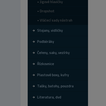
Jigové hlavičky
Dropshot
Vláčecí sady nástrah
Stojany, vidličky
Podběráky
Čeřeny, saky, vezírky
Řízkovnice
Plastové boxy, kufry
Tašky, batohy, pouzdra
Literatura, dvd