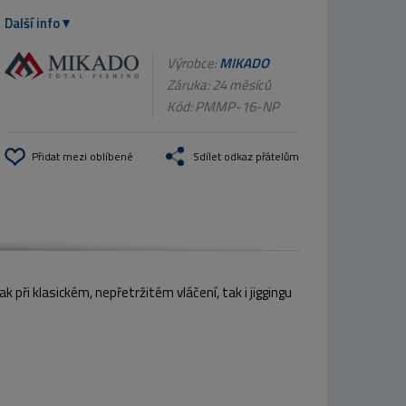
Další info
Výrobce:
MIKADO
Záruka: 24 měsíců
Kód:
PMMP-16-NP
Přidat mezi oblíbené
Sdílet odkaz přátelům
k při klasickém, nepřetržitém vláčení, tak i jiggingu