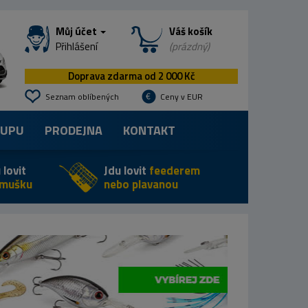
Můj účet
Váš košík
Přihlášení
(prázdný)
Doprava zdarma od 2 000 Kč
Seznam oblíbených
Ceny v EUR
KUPU
PRODEJNA
KONTAKT
 lovit
Jdu lovit
feederem
 mušku
nebo plavanou