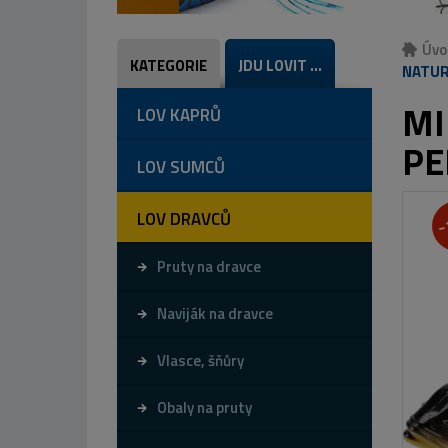
Úvo
KATEGORIE
JDU LOVIT ...
NATURA
MI
LOV KAPRŮ
PE
LOV SUMCŮ
LOV DRAVCŮ
-
Pruty na dravce
Naviják na dravce
Vlasce, šňůry
Obaly na pruty