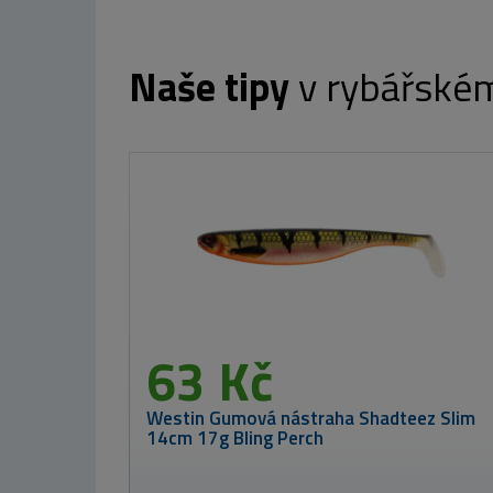
Naše tipy
v rybářské
CARP SERVIS VÁCLAVÍK Meth
od 7
Westin Prut W2
Dropshot 240cm
5-25g
2 009 Kč