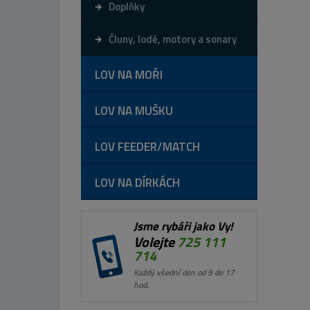
Doplňky
Čluny, lodě, motory a sonary
LOV NA MOŘI
LOV NA MUŠKU
LOV FEEDER/MATCH
LOV NA DÍRKÁCH
Jsme rybáři jako Vy!
Volejte
725 111
714
Každý všední den od 9 do 17
hod.