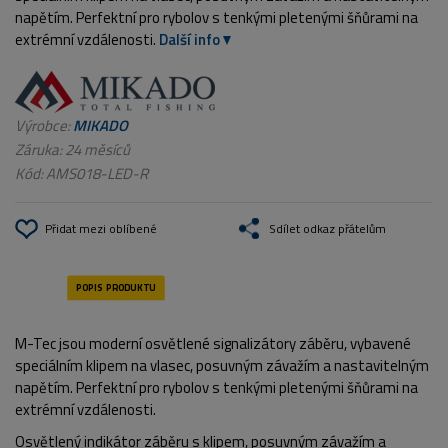
napětím. Perfektní pro rybolov s tenkými pletenými šňůrami na
extrémní vzdálenosti.
Další info
Výrobce:
MIKADO
Záruka: 24 měsíců
Kód:
AMS018-LED-R
Přidat mezi oblíbené
Sdílet odkaz přátelům
M-Tec jsou moderní osvětlené signalizátory záběru, vybavené
speciálním klipem na vlasec, posuvným závažím a nastavitelným
napětím. Perfektní pro rybolov s tenkými pletenými šňůrami na
extrémní vzdálenosti.
Osvětlený indikátor záběru s klipem, posuvným závažím a