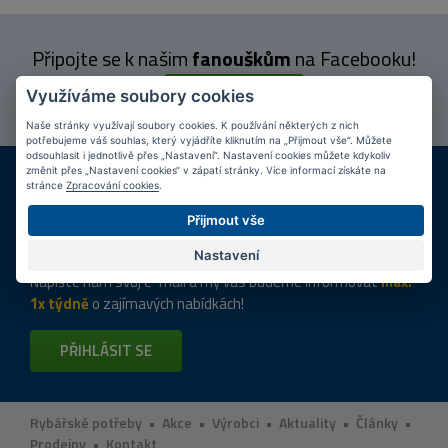
Připojte se k našim
fanouškům
na Facebooku!
PŘIPOJIT SE
Využíváme soubory cookies
Naše stránky využívají soubory cookies. K používání některých z nich
potřebujeme váš souhlas, který vyjádříte kliknutím na „Přijmout vše“. Můžete
odsouhlasit i jednotlivě přes „Nastavení“. Nastavení cookies můžete kdykoliv
DOPRAVA ZDARMA
KAMENNÉ PRODEJNY
změnit přes „Nastavení cookies“ v zápatí stránky. Více informací získáte na
stránce
Zpracování cookies
.
Při nákupu nad 2 000 Kč
Jsme na trhu více než 10 let
Přijmout vše
Tipy
k nákupu
Nastavení
Napište nám svůj e-mail a my vás budeme informovat
max.
1x týdně
o zajímavých nabídkách!
PŘIHLÁSIT SE
Rybářské potřeby
•
Akce
•
Výrobci
•
Aktuality
•
Články
•
Prodejny
•
Kontakt