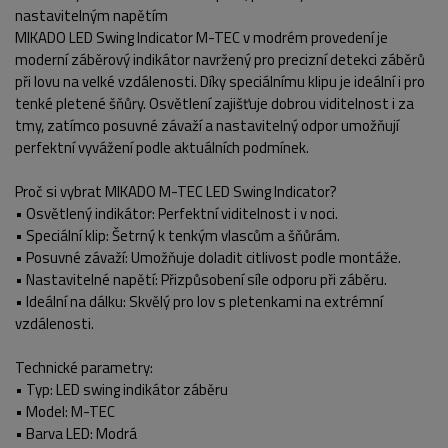
nastavitelným napětím
MIKADO LED Swing Indicator M-TEC v modrém provedení je
moderní záběrový indikátor navržený pro precizní detekci záběrů
při lovu na velké vzdálenosti. Díky speciálnímu klipu je ideální i pro
tenké pletené šňůry. Osvětlení zajišťuje dobrou viditelnost i za
tmy, zatímco posuvné závaží a nastavitelný odpor umožňují
perfektní vyvážení podle aktuálních podmínek.
Proč si vybrat MIKADO M-TEC LED Swing Indicator?
• Osvětlený indikátor: Perfektní viditelnost i v noci.
• Speciální klip: Šetrný k tenkým vlascům a šňůrám.
POPIS PRODUKTU
• Posuvné závaží: Umožňuje doladit citlivost podle montáže.
• Nastavitelné napětí: Přizpůsobení síle odporu při záběru.
• Ideální na dálku: Skvělý pro lov s pletenkami na extrémní
vzdálenosti.
Technické parametry:
• Typ: LED swing indikátor záběru
• Model: M-TEC
• Barva LED: Modrá