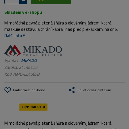
Skladem v e-shopu
Mimořádně pevná pletená šňůra s olověným jádrem, která
maskuje sestavu a chrání kapra i nás před překážkami na dně.
Další info
Výrobce:
MIKADO
Záruka: 24 měsíců
Kód:
AMC-LL45B/B
Přidat mezi oblíbené
Sdílet odkaz přátelům
Mimořádně pevná pletená šňůra s olověným jádrem, která