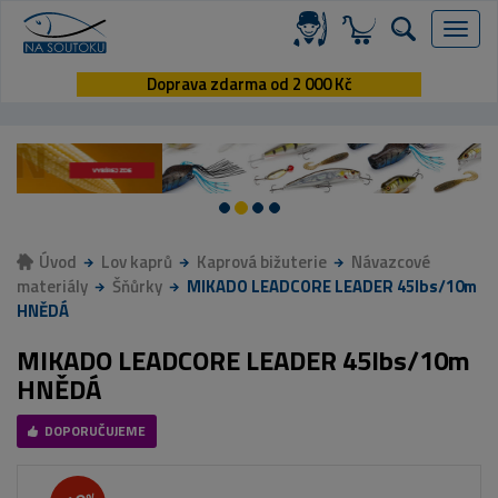
Menu
Doprava zdarma od 2 000 Kč
Úvod
Lov kaprů
Kaprová bižuterie
Návazcové
materiály
Šňůrky
MIKADO LEADCORE LEADER 45lbs/10m
HNĚDÁ
MIKADO LEADCORE LEADER 45lbs/10m
HNĚDÁ
DOPORUČUJEME