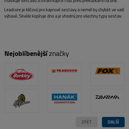
maskuje sestavu a chrání kapra i nás před překážkami na dně.
Leadcore je klíčový pro kaprové sestavy a neměl by chybět ve vaší
výbavě. Skvěle kopíruje dno a je vhodný pro všechny typy sestav.
Nejoblíbenější
značky
POPIS PRODUKTU
ZPĚT
DALŠÍ