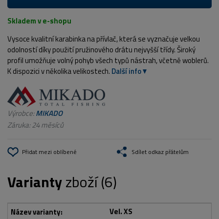
Skladem v e-shopu
Vysoce kvalitní karabinka na přívlač, která se vyznačuje velkou
odolností díky použití pružinového drátu nejvyšší třídy. Široký
profil umožňuje volný pohyb všech typů nástrah, včetně woblerů.
K dispozici v několika velikostech.
Další info
Výrobce:
MIKADO
Záruka: 24 měsíců
Přidat mezi oblíbené
Sdílet odkaz přátelům
Varianty
zboží (6)
Vel. XS