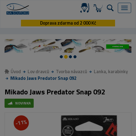
Menu
Doprava zdarma od 2 000 Kč
Úvod
Lov dravců
Tvorba návazců
Lanka, karabinky
Mikado Jaws Predator Snap 092
Mikado Jaws Predator Snap 092
NOVINKA
-11%