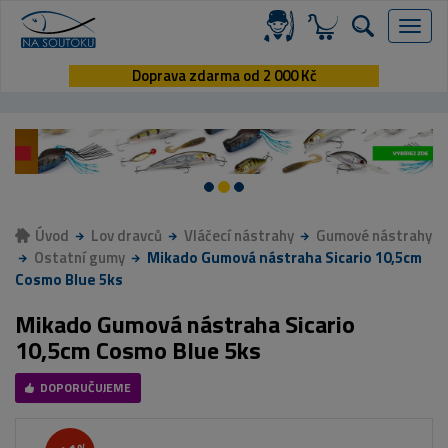
Menu
Doprava zdarma od 2 000 Kč
Úvod
Lov dravců
Vláčecí nástrahy
Gumové nástrahy
Ostatní gumy
Mikado Gumová nástraha Sicario 10,5cm
Cosmo Blue 5ks
Mikado Gumová nástraha Sicario
10,5cm Cosmo Blue 5ks
DOPORUČUJEME