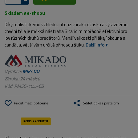
Skladem v e-shopu
Díky realistickému vzhledu, intenzivní akci ocásku a výraznému
chvění těla je měkká nástraha Sicario mimořádně efektivní pro
lov různých druhů predátorů. Menší velikosti přilákají okouna a
candáta, větší vám určitě přinesou štiku.
Další info
Výrobce:
MIKADO
Záruka: 24 měsíců
Kód:
PMSC-10.5-CB
Přidat mezi oblíbené
Sdílet odkaz přátelům