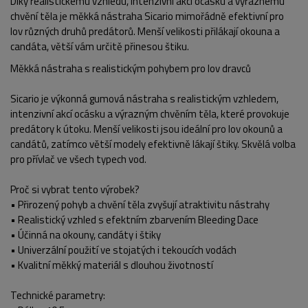
Díky realistickému vzhledu, intenzivní akci ocásku a výraznému
chvění těla je měkká nástraha Sicario mimořádně efektivní pro
lov různých druhů predátorů. Menší velikosti přilákají okouna a
candáta, větší vám určitě přinesou štiku.
Měkká nástraha s realistickým pohybem pro lov dravců
Sicario je výkonná gumová nástraha s realistickým vzhledem,
intenzivní akcí ocásku a výrazným chvěním těla, které provokuje
predátory k útoku. Menší velikosti jsou ideální pro lov okounů a
candátů, zatímco větší modely efektivně lákají štiky. Skvělá volba
pro přívlač ve všech typech vod.
Proč si vybrat tento výrobek?
• Přirozený pohyb a chvění těla zvyšují atraktivitu nástrahy
• Realistický vzhled s efektním zbarvením Bleeding Dace
• Účinná na okouny, candáty i štiky
• Univerzální použití ve stojatých i tekoucích vodách
POPIS PRODUKTU
• Kvalitní měkký materiál s dlouhou životností
Technické parametry: