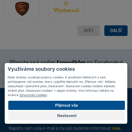
ZPĚT
DALŠÍ
Připojte se k našim
fanouškům
na Facebooku!
Využíváme soubory cookies
PŘIPOJIT SE
Naše stránky využívají soubory cookies. K používání některých z nich
potřebujeme váš souhlas, který vyjádříte kliknutím na „Přijmout vše“. Můžete
odsouhlasit i jednotlivě přes „Nastavení“. Nastavení cookies můžete kdykoliv
změnit přes „Nastavení cookies“ v zápatí stránky. Více informací získáte na
DOPRAVA ZDARMA
KAMENNÉ PRODEJNY
stránce
Zpracování cookies
.
Při nákupu nad 2 000 Kč
Jsme na trhu více než 10 let
Přijmout vše
Tipy
k nákupu
Nastavení
Napište nám svůj e-mail a my vás budeme informovat
max.