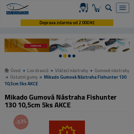
Menu
Doprava zdarma od 2 000 Kč
Úvod
Lov dravců
Vláčecí nástrahy
Gumové nástrahy
Ostatní gumy
Mikado Gumová Nástraha Fishunter 130
10,5cm 5ks AKCE
Mikado Gumová Nástraha Fishunter
130 10,5cm 5ks AKCE
-53%