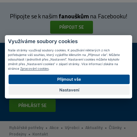
Připojte se k našim
fanouškům
na Facebooku!
PŘIPOJIT SE
Využíváme soubory cookies
DOPRAVA ZDARMA
KAMENNÉ PRODEJNY
Naše stránky využívají soubory cookies. K používání některých z nich
potřebujeme váš souhlas, který vyjádříte kliknutím na „Přijmout vše“. Můžete
Při nákupu nad 2 000 Kč
Jsme na trhu více než 10 let
odsouhlasit i jednotlivě přes „Nastavení“. Nastavení cookies můžete kdykoliv
změnit přes „Nastavení cookies“ v zápatí stránky. Více informací získáte na
stránce
Zpracování cookies
.
Tipy
k nákupu
Přijmout vše
Napište nám svůj e-mail a my vás budeme informovat
max.
1x týdně
o zajímavých nabídkách!
Nastavení
PŘIHLÁSIT SE
Rybářské potřeby
•
Akce
•
Výrobci
•
Aktuality
•
Články
•
Prodejny
•
Kontakt