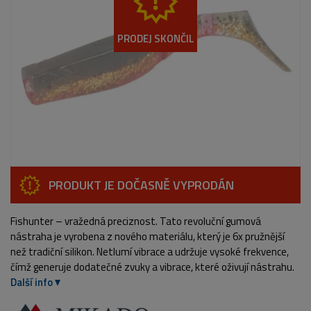
PRODEJ SKONČIL
PRODUKT JE DOČASNĚ VYPRODÁN
Fishunter – vražedná preciznost. Tato revoluční gumová
nástraha je vyrobena z nového materiálu, který je 6x pružnější
než tradiční silikon. Netlumí vibrace a udržuje vysoké frekvence,
čímž generuje dodatečné zvuky a vibrace, které oživují nástrahu.
Další info