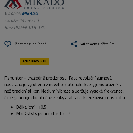
Výrobce:
MIKADO
Záruka: 24 měsíců
Kód:
PMFHL10.5-130
Přidat mezi oblíbené
Sdílet odkaz přátelům
Fishunter – vražedná preciznost. Tato revoluční gumová
nástraha je vyrobena z nového materiálu, který je 6x pružnější
než tradiční silikon. Netlumí vibrace a udržuje vysoké frekvence,
čímž generuje dodatečné zvuky a vibrace, které oživují nástrahu.
Délka (cm) : 10,5
Množství v jednom blistru : 5