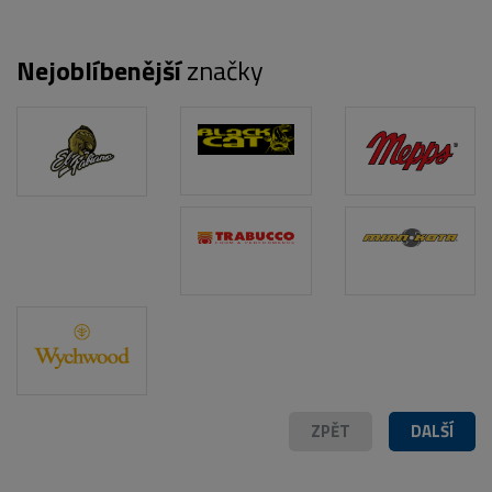
Nejoblíbenější
značky
POPIS PRODUKTU
ZPĚT
DALŠÍ