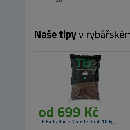
hod.
Naše tipy
v rybářské
Nikl Criticals boilie Calanus & Krill 250ml
od 259 Kč
r
v