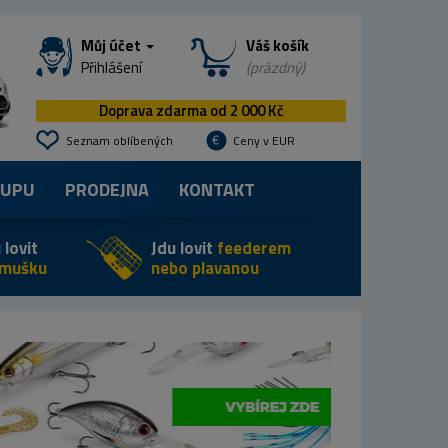
Můj účet
Váš košík
Přihlášení
(prázdný)
Doprava zdarma od 2 000 Kč
Seznam oblíbených
Ceny v EUR
KUPU
PRODEJNA
KONTAKT
 lovit
Jdu lovit
feederem
 mušku
nebo plavanou