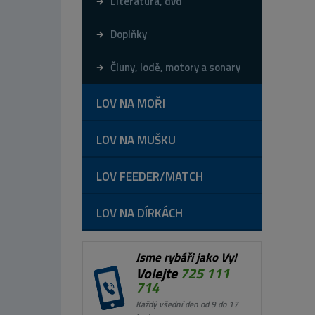
Literatura, dvd
Doplňky
Čluny, lodě, motory a sonary
LOV NA MOŘI
LOV NA MUŠKU
LOV FEEDER/MATCH
LOV NA DÍRKÁCH
Jsme rybáři jako Vy!
Volejte
725 111
714
Každý všední den od 9 do 17