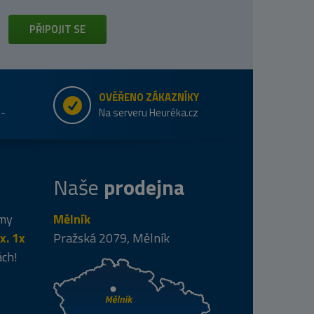
PŘIPOJIT SE
OVĚŘENO ZÁKAZNÍKY
e-
Na serveru Heuréka.cz
Naše
prodejna
 my
Mělník
x. 1x
Pražská 2079, Mělník
ách!