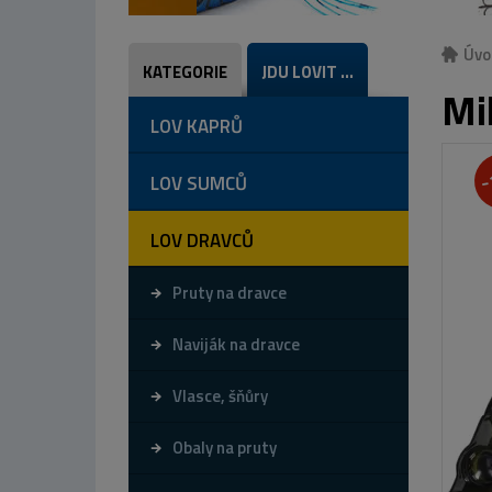
Úvo
KATEGORIE
JDU LOVIT ...
Mi
LOV KAPRŮ
-
LOV SUMCŮ
LOV DRAVCŮ
Pruty na dravce
Naviják na dravce
Vlasce, šňůry
Obaly na pruty