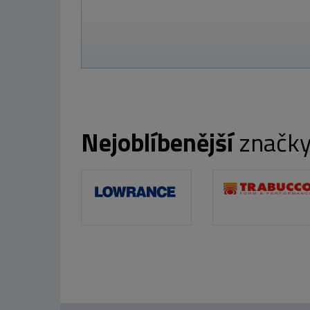
 Kč
Nejoblíbenější
značk