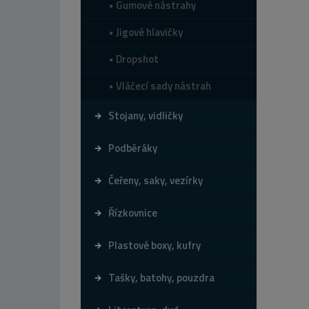
Gumové nástrahy
Jigové hlavičky
Dropshot
Vláčecí sady nástrah
Stojany, vidličky
Podběráky
Čeřeny, saky, vezírky
Řízkovnice
Plastové boxy, kufry
Tašky, batohy, pouzdra