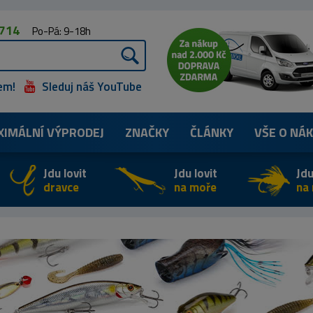
 714
Po-Pá: 9-18h
em!
Sleduj náš YouTube
XIMÁLNÍ
VÝPRODEJ
ZNAČKY
ČLÁNKY
VŠE O NÁ
Jdu lovit
Jdu lovit
Jdu
dravce
na moře
na