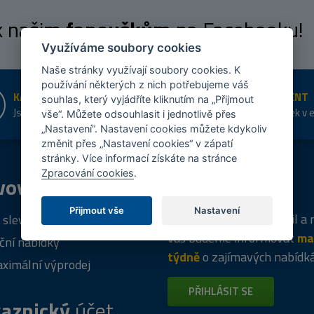
 k našim
fanouškům
na Facebooku!
Využíváme soubory cookies
Naše stránky využívají soubory cookies. K
používání některých z nich potřebujeme váš
KAMENNÉ PRODEJNY
ŠIROKÝ SORTIMENT
souhlas, který vyjádříte kliknutím na „Přijmout
Jsme na trhu více než 10 let
Přes 20 tis. položek v 
vše“. Můžete odsouhlasit i jednotlivě přes
shopu
„Nastavení“. Nastavení cookies můžete kdykoliv
změnit přes „Nastavení cookies“ v zápatí
stránky. Více informací získáte na stránce
Zpracování cookies
.
vový
program
Tipy
k nákupu
Přijmout vše
Nastavení
Napište nám svůj e-mail a
 sleva za registraci
vás budeme informovat
ma
ční nabídky
týdně
o zajímavých nabídk
ximální výprodej
PŘIHLÁSIT SE
aznický
účet