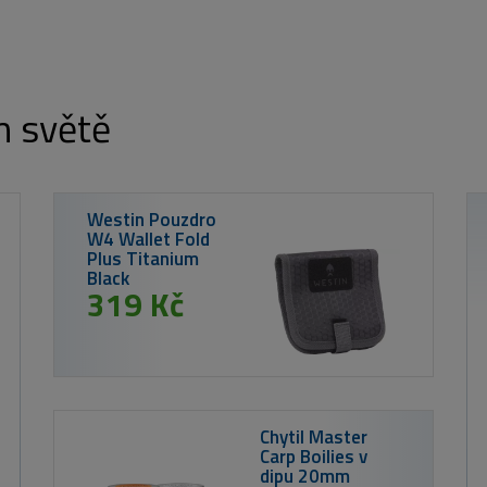
m světě
Z
R
216 Kč
Westin Wobler ID-Crank 2.5 5cm 9g Matt
Tiger