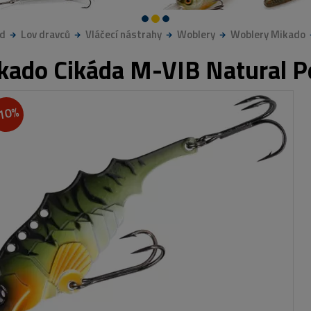
d
Lov dravců
Vláčecí nástrahy
Woblery
Woblery Mikado
kado Cikáda M-VIB Natural P
10%