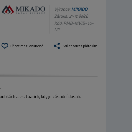
Výrobce:
MIKADO
Záruka: 24 měsíců
Kód:
PMB-MVIB-10-
NP
Přidat mezi oblíbené
Sdílet odkaz přátelům
.
ubkách a v situacích, kdy je zásadní dosah.