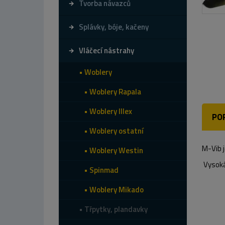
Tvorba návazců
Splávky, bóje, kačeny
Vláčecí nástrahy
Woblery
Woblery Rapala
Woblery Illex
PO
Woblery ostatní
M-Vib j
Woblery Westin
Vysoká 
Spinmad
Woblery Mikado
Třpytky, plandavky