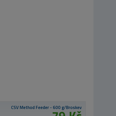
MIKBAITS X-
Class boilie 4kg -