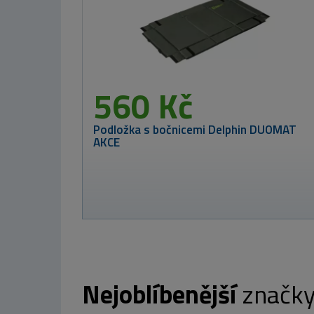
Folding Table X-
Large + taška
ZDARMA!
1 299 Kč
MIVARDI Prut
Entrix 360SH
3,6m 12ft 3,5lb
3-díl
1 214 Kč
Nejoblíbenější
značk