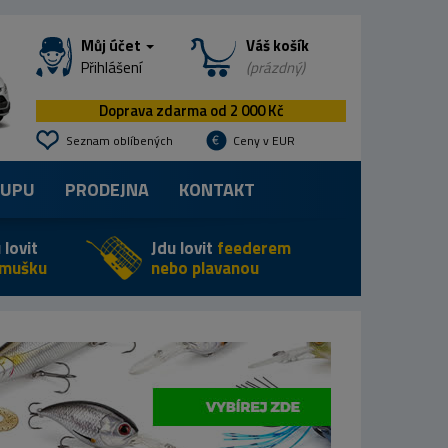
Můj účet
Váš košík
Přihlášení
(prázdný)
Doprava zdarma od 2 000 Kč
Seznam oblíbených
Ceny v EUR
KUPU
PRODEJNA
KONTAKT
 lovit
Jdu lovit
feederem
 mušku
nebo plavanou