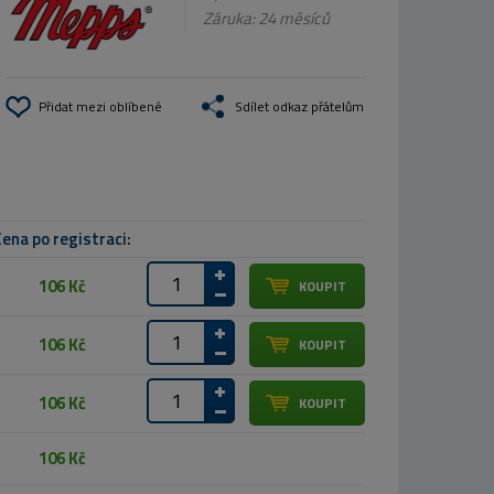
Záruka: 24 měsíců
Přidat mezi oblíbené
Sdílet odkaz přátelům
ena po registraci:
106 Kč
106 Kč
106 Kč
106 Kč