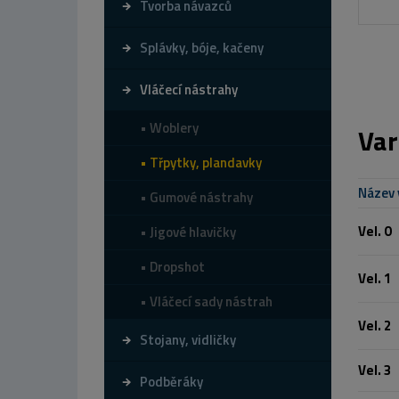
Tvorba návazců
Splávky, bóje, kačeny
Vláčecí nástrahy
Woblery
Var
Třpytky, plandavky
Název 
Gumové nástrahy
Vel. 0
Jigové hlavičky
Dropshot
Vel. 1
Vláčecí sady nástrah
Vel. 2
Stojany, vidličky
Vel. 3
Podběráky