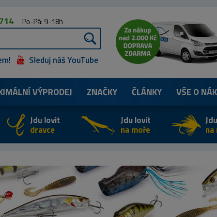
 714
Po-Pá: 9-18h
em!
Sleduj náš YouTube
XIMÁLNÍ
VÝPRODEJ
ZNAČKY
ČLÁNKY
VŠE O NÁ
Jdu lovit
Jdu lovit
Jdu
dravce
na moře
na