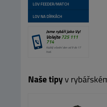
LOV FEEDER/MATCH
LOV NA DÍRKÁCH
Jsme rybáři jako Vy!
Volejte
725 111
714
Každý všední den od 9 do 17
hod.
Naše tipy
v rybářské
CS
Giants fishing
Skládací stůl