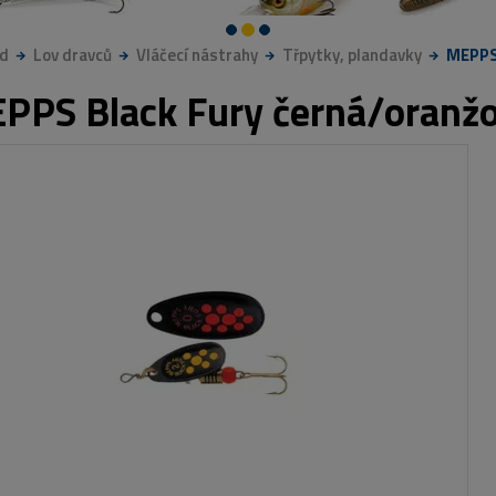
d
Lov dravců
Vláčecí nástrahy
Třpytky, plandavky
MEPPS 
PPS Black Fury černá/oranž