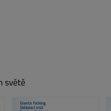
m světě
V Method Feeder - 600 g/Broskev
79 Kč