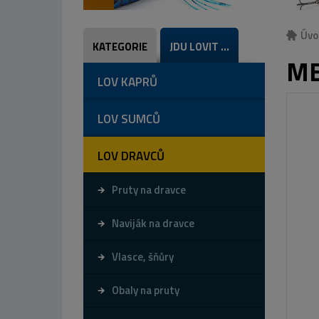
Úvo
KATEGORIE
JDU LOVIT ...
ME
LOV KAPRŮ
LOV SUMCŮ
LOV DRAVCŮ
Pruty na dravce
Naviják na dravce
Vlasce, šňůry
Obaly na pruty