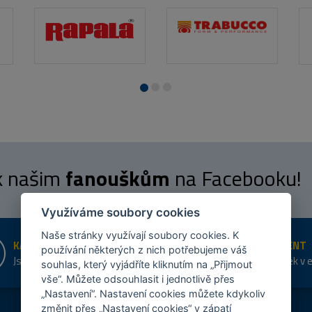
 k našim
fanouškům
na Facebooku!
Využíváme soubory cookies
Naše stránky využívají soubory cookies. K
KAMENNÉ PRODEJNY
ŠIROKÝ SORTIMENT
používání některých z nich potřebujeme váš
Jsme na trhu více než 10 let
Přes 20 tis. položek v 
souhlas, který vyjádříte kliknutím na „Přijmout
shopu
vše“. Můžete odsouhlasit i jednotlivě přes
„Nastavení“. Nastavení cookies můžete kdykoliv
změnit přes „Nastavení cookies“ v zápatí