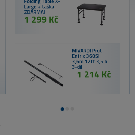
216 K
Westin Wobler ID-
Bling Perch
y