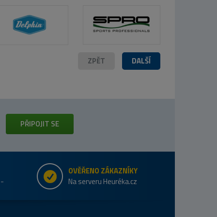
ZPĚT
DALŠÍ
PŘIPOJIT SE
OVĚŘENO ZÁKAZNÍKY
e-
Na serveru Heuréka.cz