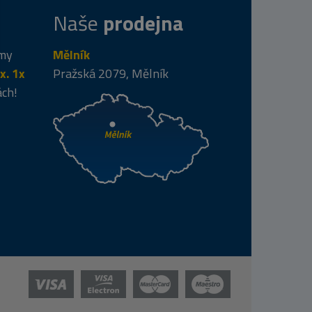
Naše
prodejna
 my
Mělník
x. 1x
Pražská 2079, Mělník
ách!