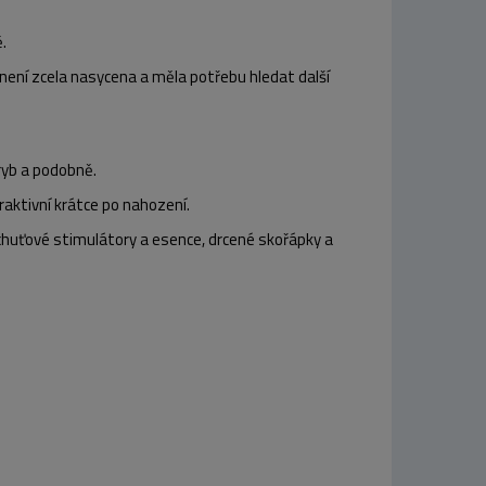
.
e není zcela nasycena a měla potřebu hledat další
 ryb a podobně.
traktivní krátce po nahození.
, chuťové stimulátory a esence, drcené skořápky a