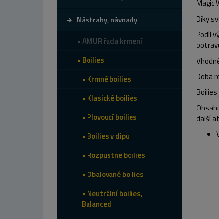
Magic 
Díky sv
Nástrahy, návnady
Podíl v
AMUR řada krmení
potrav
Boilies
Vhodné
Doba ro
Krmné boilies
Boilies
Klasické boilies
Obsahuj
Plovoucí boilies
další at
Boilies v dipu
Rozpustné boilies
Obalované boilies
Neutrální boilies,
Balanced