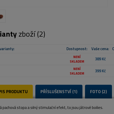
ianty
zboží (2)
varianty:
Dostupnost:
Vaše cena:
C
NENÍ
389 Kč
SKLADEM
NENÍ
399 Kč
SKLADEM
PIS PRODUKTU
PŘÍSLUŠENSTVÍ (1)
FOTO (2)
 pachová stopa a silný stimulační efekt, to jsou játrové boilies.