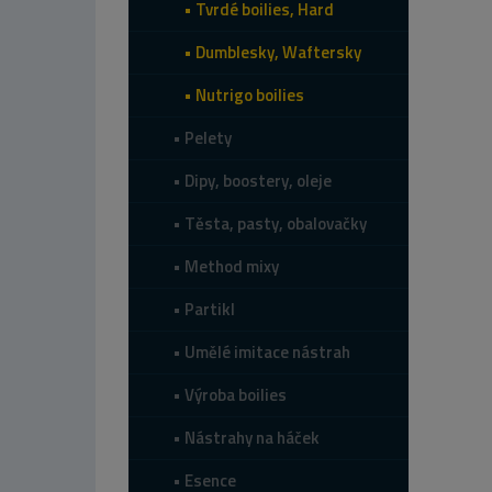
Tvrdé boilies, Hard
Dumblesky, Waftersky
Nutrigo boilies
Pelety
Dipy, boostery, oleje
Těsta, pasty, obalovačky
Method mixy
Partikl
Umělé imitace nástrah
Výroba boilies
Nástrahy na háček
Esence