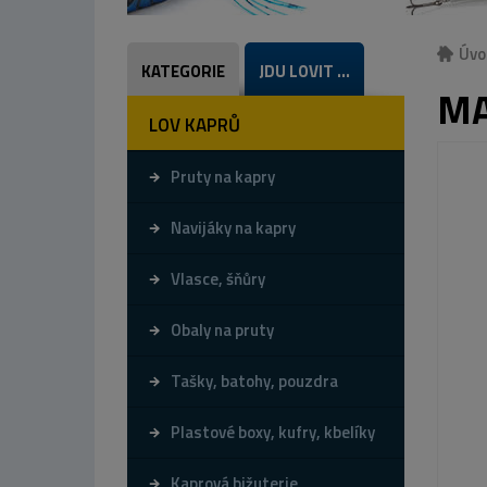
Úvo
KATEGORIE
JDU LOVIT ...
MA
LOV KAPRŮ
Pruty na kapry
Navijáky na kapry
Vlasce, šňůry
Obaly na pruty
Tašky, batohy, pouzdra
Plastové boxy, kufry, kbelíky
Kaprová bižuterie