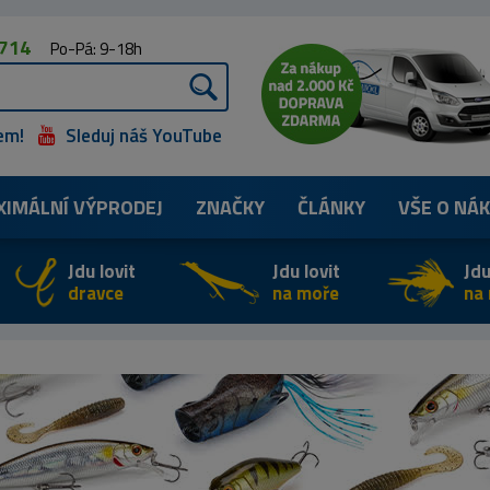
 714
Po-Pá: 9-18h
em!
Sleduj náš YouTube
XIMÁLNÍ
VÝPRODEJ
ZNAČKY
ČLÁNKY
VŠE O NÁ
Jdu lovit
Jdu lovit
Jdu
dravce
na moře
na