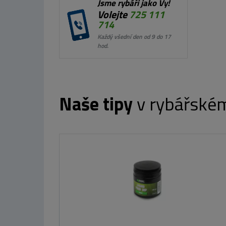
Jsme rybáři jako Vy!
Volejte
725 111
714
Každý všední den od 9 do 17
hod.
Naše tipy
v rybářské
V Method Feeder - 600 g/Broskev
79 Kč