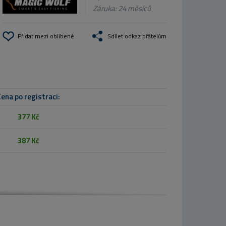
Záruka: 24 měsíců
Přidat mezi oblíbené
Sdílet odkaz přátelům
ena po registraci:
377 Kč
387 Kč