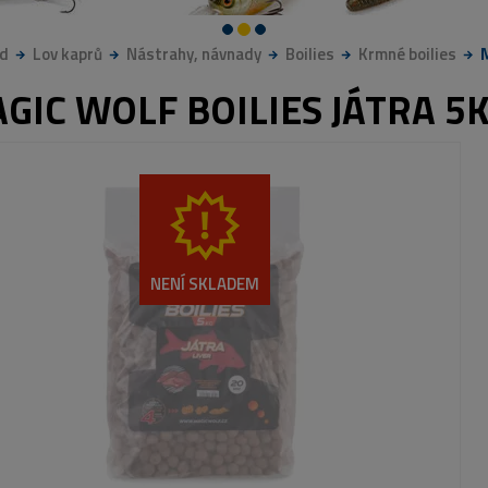
d
Lov kaprů
Nástrahy, návnady
Boilies
Krmné boilies
GIC WOLF BOILIES JÁTRA 5
NENÍ SKLADEM