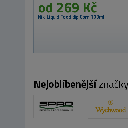
od 17
Nikl Rozpustné boi
250ml
Nejoblíbenější
značk