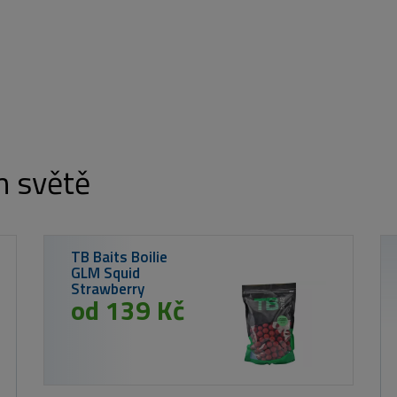
m světě
Westin Gumová
nástraha
ShadTeez 12cm
15g Super
Orange
54 Kč