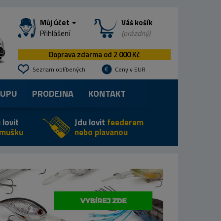
Můj účet
Váš košík
Přihlášení
(prázdný)
Doprava zdarma od 2 000 Kč
Seznam oblíbených
Ceny v EUR
KUPU
PRODEJNA
KONTAKT
 lovit
Jdu lovit
feederem
 mušku
nebo plavanou