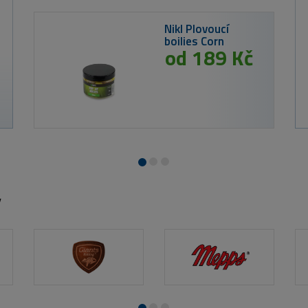
5 Kč
LT 
lies Calanus & Krill
Cra
y