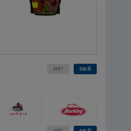
BAITS Top
b Boilies 5kg
349 Kč
ZPĚT
DALŠÍ
ZPĚT
DALŠÍ