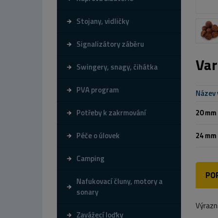
Stojany, vidličky
Signalizátory záběru
Var
Swingery, snagy, čihátka
PVA program
Název 
Potřeby k zakrmování
20 mm
Péče o úlovek
24 mm
Camping
PO
Nafukovací čluny, motory a
sonary
Výrazná
Zavážecí loďky