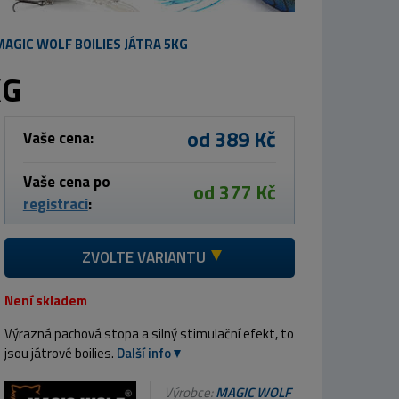
MAGIC WOLF BOILIES JÁTRA 5KG
KG
od 389 Kč
Vaše cena:
Vaše cena po
od 377 Kč
registraci
:
ZVOLTE VARIANTU
Není skladem
Výrazná pachová stopa a silný stimulační efekt, to
jsou játrové boilies.
Další info
Výrobce:
MAGIC WOLF