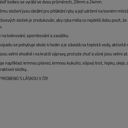
Wolf boilies se vyrábí ve dvou průměrech, 20mm a 24mm.
ému složení jsou ideální pro přilákání ryby a její udržení na lovném místě
ýživových složek je zredukován, aby ryba měla co nejdelší dobu pocit, ž
u.
 na kobrování, spombování a zavážku.
zpadu se pohybuje okolo 4 hodin a je závislá na teplotě vody, aktivitě
 jsou velmi vhodné i na kratší výpravy, protože chuť a vůně jsou velmi a
e například: krmnou pšenici, krmnou kukuřici, sójový šrot, řepku, oleje
raktivní složky..
VYROBENO S LÁSKOU V ČR!