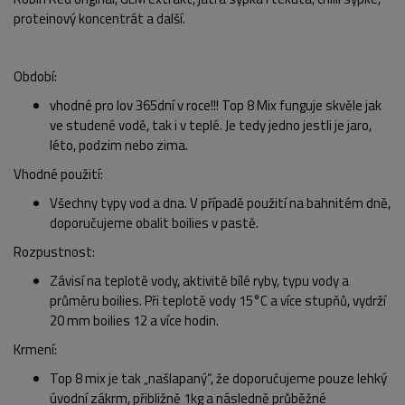
proteinový koncentrát a další.
Období
:
vhodné pro lov 365dní v roce!!! Top 8 Mix funguje skvěle jak
ve studené vodě, tak i v teplé. Je tedy jedno jestli je jaro,
léto, podzim nebo zima.
Vhodné použití
:
Všechny typy vod a dna. V případě použití na bahnitém dně,
doporučujeme obalit boilies v pastě.
Rozpustnost
:
Závisí na teplotě vody, aktivitě bílé ryby, typu vody a
průměru boilies. Při teplotě vody 15°C a více stupňů, vydrží
20 mm boilies 12 a více hodin.
POPIS PRODUKTU
FOTO (2)
Krmení
:
Top 8 mix je tak „našlapaný“, že doporučujeme pouze lehký
úvodní zákrm, přibližně 1kg a následně průběžné