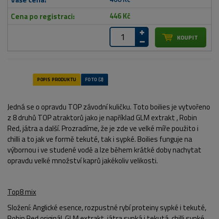
446 Kč
Jedná se o opravdu TOP závodní kuličku. Toto boilies je vytvořeno
z 8 druhů TOP atraktorů jako je například GLM extrakt , Robin
Red, játra a další. Prozradíme, že je zde ve velké míře použito i
chilli a to jak ve formě tekuté, tak i sypké. Boilies funguje na
výbornou i ve studené vodě a lze během krátké doby nachytat
opravdu velké množství kaprů jakékoliv velikosti.
Top8 mix
Složení
: Anglické esence, rozpustné rybí proteiny sypké i tekuté,
Robin Red originál, GLM extrakt, játra sypká i tekutá, chilli sypké,