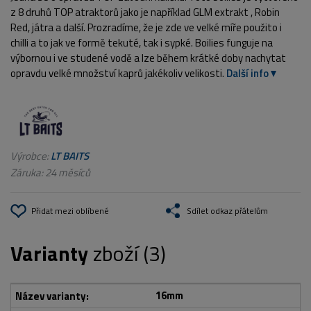
z 8 druhů TOP atraktorů jako je například GLM extrakt , Robin
Red, játra a další. Prozradíme, že je zde ve velké míře použito i
chilli a to jak ve formě tekuté, tak i sypké. Boilies funguje na
výbornou i ve studené vodě a lze během krátké doby nachytat
opravdu velké množství kaprů jakékoliv velikosti.
Další info
Výrobce:
LT BAITS
Záruka: 24 měsíců
Přidat mezi oblíbené
Sdílet odkaz přátelům
Varianty
zboží (3)
16mm