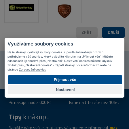
ZPĚT
DALŠÍ
Využíváme soubory cookies
Naše stránky využívají soubory cookies. K používání některých z nich
potřebujeme váš souhlas, který vyjádříte kliknutím na „Přijmout vše“. Můžete
Připojte se k našim
fanouškům
na Facebooku!
odsouhlasit i jednotlivě přes „Nastavení“. Nastavení cookies můžete kdykoliv
změnit přes „Nastavení cookies“ v zápatí stránky. Více informací získáte na
stránce
Zpracování cookies
.
PŘIPOJIT SE
Přijmout vše
Nastavení
DOPRAVA ZDARMA
KAMENNÉ PRODEJNY
Při nákupu nad 2 000 Kč
Jsme na trhu více než 10 let
Tipy
k nákupu
Napište nám svůj e-mail a my vás budeme informovat
max.