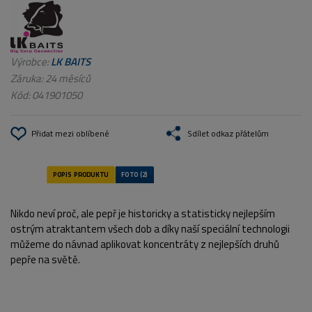
Výrobce:
LK BAITS
Záruka: 24 měsíců
Kód:
041901050
Přidat mezi oblíbené
Sdílet odkaz přátelům
Nikdo neví proč, ale pepř je historicky a statisticky nejlepším
ostrým atraktantem všech dob a díky naší speciální technologii
můžeme do návnad aplikovat koncentráty z nejlepších druhů
pepře na světě.