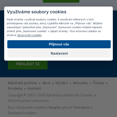
Využíváme soubory cookies
DOPRAVA ZDARMA
KAMENNÉ PRODEJNY
Naše stránky využívají soubory cookies. K používání některých z nich
Při nákupu nad 2 000 Kč
Jsme na trhu více než 10 let
potřebujeme váš souhlas, který vyjádříte kliknutím na „Přijmout vše“. Můžete
odsouhlasit i jednotlivě přes „Nastavení“. Nastavení cookies můžete kdykoliv
změnit přes „Nastavení cookies“ v zápatí stránky. Více informací získáte na
Tipy
k nákupu
stránce
Zpracování cookies
.
Přijmout vše
Napište nám svůj e-mail a my vás budeme informovat
max.
1x týdně
o zajímavých nabídkách!
Nastavení
PŘIHLÁSIT SE
Rybářské potřeby
•
Akce
•
Výrobci
•
Aktuality
•
Články
•
Prodejny
•
Kontakt
Copyright © 2007-2026 Rybářské potřeby Na Soutoku •
Všechna práva vyhrazena.
Na e-shopovém systému
Shopty
vytvořil
Tom Atom
. |
Nastavení cookies