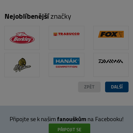
Nejoblíbenější
značky
POPIS PRODUKTU
FOTO (2)
ZPĚT
DALŠÍ
Připojte se k našim
fanouškům
na Facebooku!
PŘIPOJIT SE