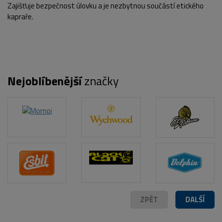
Zajišťuje bezpečnost úlovku a je nezbytnou součástí etického
kapraře.
Nejoblíbenější
značky
POPIS PRODUKTU
ZPĚT
DALŠÍ