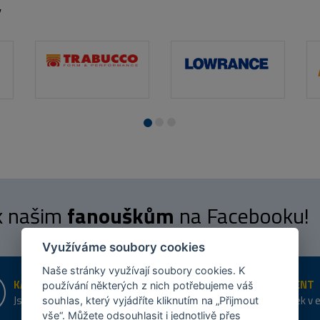
y
 k našim
fanouškům
na Facebooku!
Využíváme soubory cookies
Naše stránky využívají soubory cookies. K
KAMENNÉ PRODEJNY
ŠIROKÝ SORTIMENT
používání některých z nich potřebujeme váš
Jsme na trhu více než 10 let
Přes 20 tis. položek v 
souhlas, který vyjádříte kliknutím na „Přijmout
shopu
vše“. Můžete odsouhlasit i jednotlivě přes