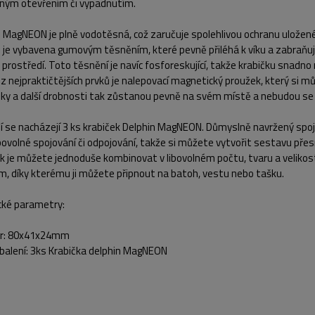
ným otevřením či vypadnutím.
 MagNEON je plně vodotěsná, což zaručuje spolehlivou ochranu uložené
 je vybavena gumovým těsněním, které pevně přiléhá k víku a zabraňuj
prostředí. Toto těsnění je navíc fosforeskující, takže krabičku snadn
z nejpraktičtějších prvků je nalepovací magnetický proužek, který si m
nky a další drobnosti tak zůstanou pevně na svém místě a nebudou se 
ní se nacházejí 3 ks krabiček Delphin MagNEON. Důmyslně navržený s
libovolné spojování či odpojování, takže si můžete vytvořit sestavu pře
k je můžete jednoduše kombinovat v libovolném počtu, tvaru a velikos
m, díky kterému ji můžete připnout na batoh, vestu nebo tašku.
cké parametry:
r: 80x41x24mm
balení: 3ks Krabička delphin MagNEON