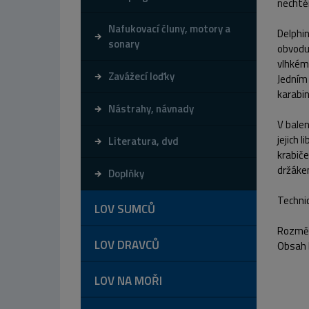
nechtě
Nafukovací čluny, motory a
Delphin
sonary
obvodu
vlhkém 
Zavážecí loďky
Jedním 
karabi
Nástrahy, návnady
V bale
jejich 
Literatura, dvd
krabiče
držáke
Doplňky
Techni
LOV SUMCŮ
Rozmě
LOV DRAVCŮ
Obsah 
LOV NA MOŘI