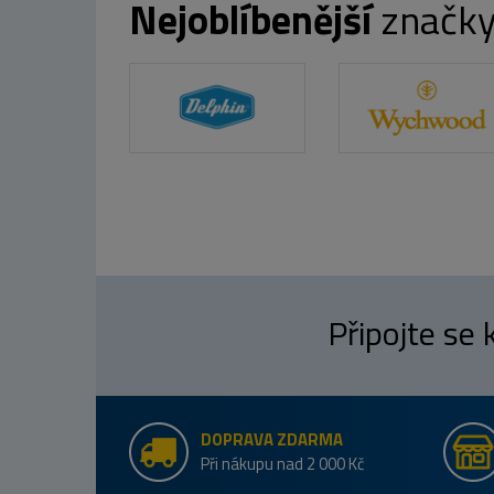
Nejoblíbenější
značk
Připojte se
DOPRAVA ZDARMA
Při nákupu nad 2 000 Kč