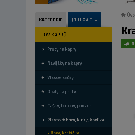
Úvo
KATEGORIE
JDU LOVIT ...
Kr
LOV KAPRŮ
N
Pruty na kapry
Navijáky na kapry
Vlasce, šňůry
Obaly na pruty
Tašky, batohy, pouzdra
Plastové boxy, kufry, kbelíky
Boxy, krabičky