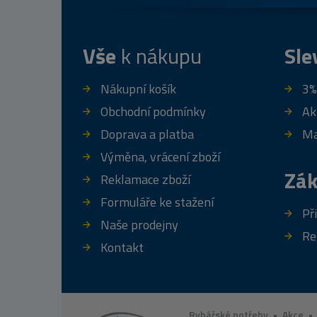
Vše
k nákupu
Sle
Nákupní košík
3%
Obchodní podmínky
Ak
Doprava a platba
Ma
Výměna, vrácení zboží
Zák
Reklamace zboží
Formuláře ke stažení
Př
Naše prodejny
Re
Kontakt
Rybářské potřeby
•
Akce