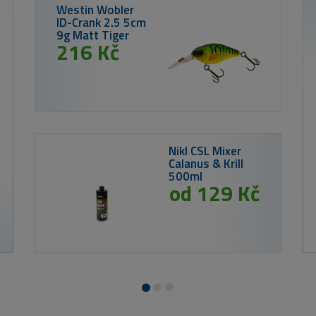
Nikl Es
Calanus 
50ml
od 3
54 Kč
Westin Gumová nástraha Shadteez Slim
Headlight 7cm #2/0 5g