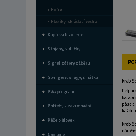
Kufry
Kbelíky, skládací vědra
Kaprová bižuterie
Stojany, vidličky
PO
Signalizátory záběru
Swingery, snagy, čihátka
Krabič
Delphin
PVA program
karabin
pásek,
Potřeby k zakrmování
každou
Péče o úlovek
Krabičk
náročný
Camping