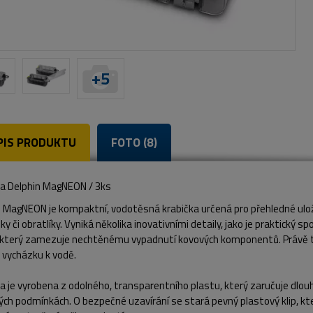
+
5
PIS PRODUKTU
FOTO (8)
ka Delphin MagNEON / 3ks
 MagNEON je kompaktní, vodotěsná krabička určená pro přehledné ulože
ky či obratlíky. Vyniká několika inovativními detaily, jako je praktick
 který zamezuje nechtěnému vypadnutí kovových komponentů. Právě tyto
 vycházku k vodě.
a je vyrobena z odolného, transparentního plastu, který zaručuje dlouh
ch podmínkách. O bezpečné uzavírání se stará pevný plastový klip, kter