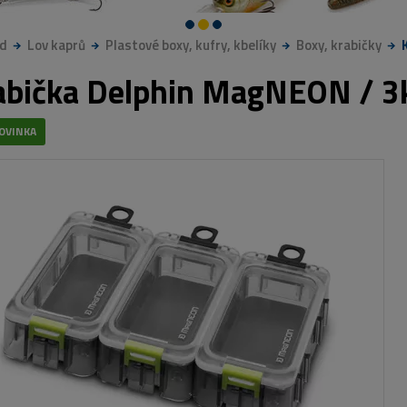
d
Lov kaprů
Plastové boxy, kufry, kbelíky
Boxy, krabičky
abička Delphin MagNEON / 3
OVINKA