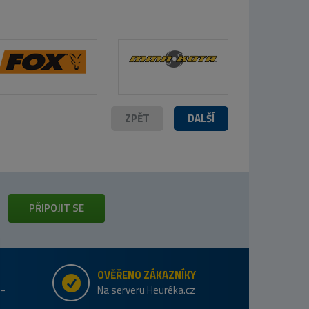
ZPĚT
DALŠÍ
PŘIPOJIT SE
OVĚŘENO ZÁKAZNÍKY
e-
Na serveru Heuréka.cz