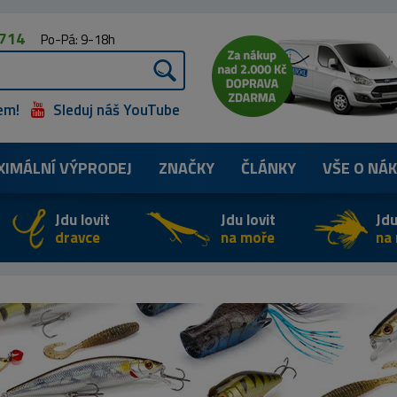
 714
Po-Pá: 9-18h
em!
Sleduj náš YouTube
XIMÁLNÍ
VÝPRODEJ
ZNAČKY
ČLÁNKY
VŠE O NÁ
Jdu lovit
Jdu lovit
Jdu
dravce
na moře
na