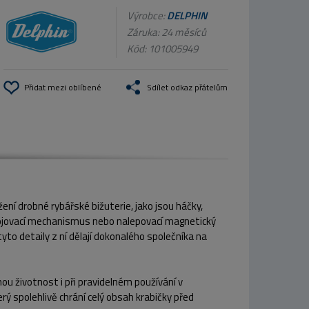
Výrobce:
DELPHIN
Záruka: 24 měsíců
Kód:
101005949
Přidat mezi oblíbené
Sdílet odkaz přátelům
ní drobné rybářské bižuterie, jako jsou háčky,
ý spojovací mechanismus nebo nalepovací magnetický
 detaily z ní dělají dokonalého společníka na
ou životnost i při pravidelném používání v
ý spolehlivě chrání celý obsah krabičky před