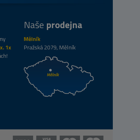
Naše
prodejna
 my
Mělník
x. 1x
Pražská 2079, Mělník
ách!