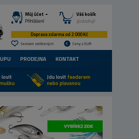
Můj účet
Váš košík
Přihlášení
(prázdný)
Doprava zdarma od 2 000 Kč
Seznam oblíbených
Ceny v EUR
KUPU
PRODEJNA
KONTAKT
 lovit
Jdu lovit
feederem
 mušku
nebo plavanou