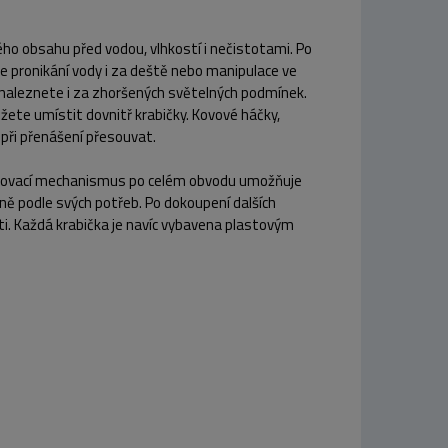
ho obsahu před vodou, vlhkostí i nečistotami. Po
e pronikání vody i za deště nebo manipulace ve
o naleznete i za zhoršených světelných podmínek.
ůžete umístit dovnitř krabičky. Kovové háčky,
při přenášení přesouvat.
pojovací mechanismus po celém obvodu umožňuje
sně podle svých potřeb. Po dokoupení dalších
ti. Každá krabička je navíc vybavena plastovým