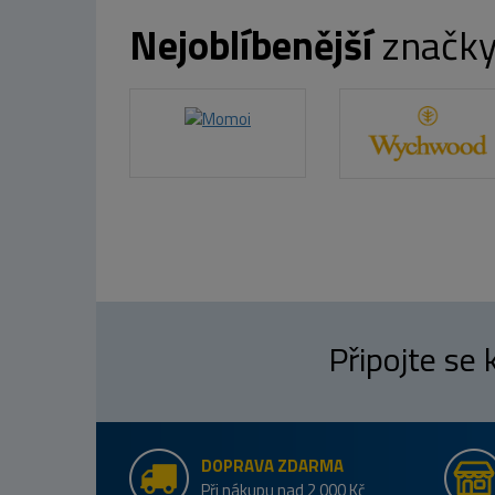
Nejoblíbenější
značk
Připojte se
DOPRAVA ZDARMA
Při nákupu nad 2 000 Kč