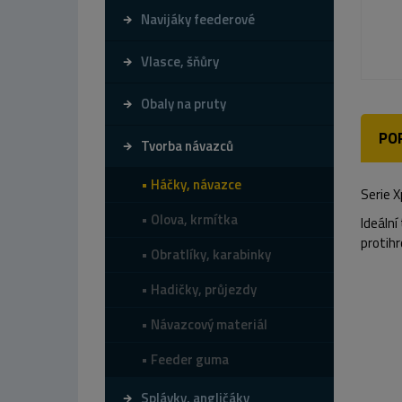
Navijáky feederové
Vlasce, šňůry
Obaly na pruty
PO
Tvorba návazců
Háčky, návazce
Serie X
Olova, krmítka
Ideální
protihr
Obratlíky, karabinky
Hadičky, průjezdy
Návazcový materiál
Feeder guma
Splávky, angličáky