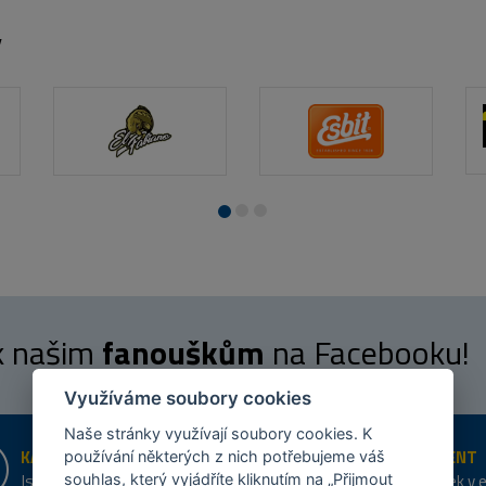
y
 k našim
fanouškům
na Facebooku!
Využíváme soubory cookies
Naše stránky využívají soubory cookies. K
KAMENNÉ PRODEJNY
ŠIROKÝ SORTIMENT
používání některých z nich potřebujeme váš
Jsme na trhu více než 10 let
Přes 20 tis. položek v 
souhlas, který vyjádříte kliknutím na „Přijmout