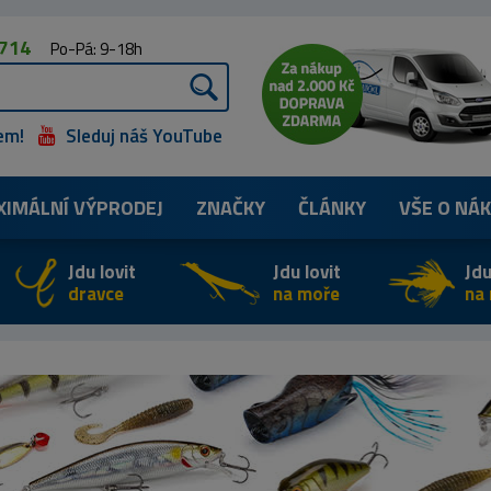
 714
Po-Pá: 9-18h
em!
Sleduj náš YouTube
XIMÁLNÍ
VÝPRODEJ
ZNAČKY
ČLÁNKY
VŠE O NÁ
Jdu lovit
Jdu lovit
Jdu
dravce
na moře
na