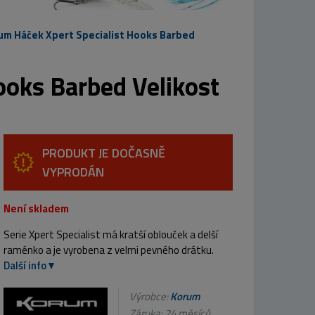
um Háček Xpert Specialist Hooks Barbed
ooks Barbed Velikost
PRODUKT JE DOČASNĚ
VYPRODÁN
Není skladem
Serie Xpert Specialist má kratší oblouček a delší
raménko a je vyrobena z velmi pevného drátku.
Další info
Výrobce:
Korum
Záruka: 24 měsíců