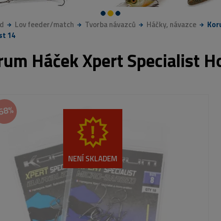
d
Lov feeder/match
Tvorba návazců
Háčky, návazce
Kor
st 14
rum Háček Xpert Specialist H
68%
NENÍ SKLADEM