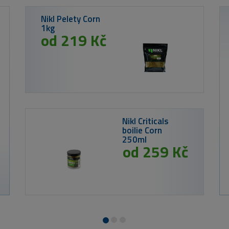
ha Shadteez Ultra
12cm 7g Headlight
54 Kč
211 Kč
Westin DropBite Spin Tail Jig Blin
3,2cm 12g