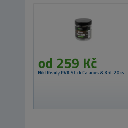
Westin Gumová nástra
orn
 Kč
Nikl Criticals
boilie Corn
250ml
od 259 Kč