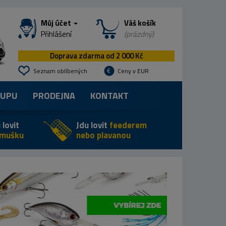
Můj účet
Váš košík
Přihlášení
(prázdný)
Doprava zdarma od 2 000 Kč
Seznam oblíbených
Ceny v EUR
KUPU
PRODEJNA
KONTAKT
 lovit
Jdu lovit
feederem
 mušku
nebo plavanou