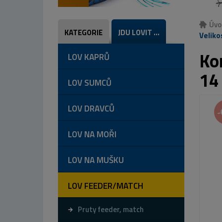
Úvo
KATEGORIE
JDU LOVIT ...
Veliko
Ko
LOV KAPRŮ
14
LOV SUMCŮ
LOV DRAVCŮ
-
LOV NA MOŘI
LOV NA MUŠKU
LOV FEEDER/MATCH
Pruty feeder, match