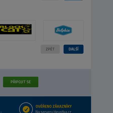
ZPĚT
DALŠÍ
PŘIPOJIT SE
OVĚŘENO ZÁKAZNÍKY
e-
Na serveru Heuréka.cz