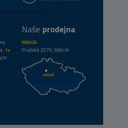
Naše
prodejna
 my
Mělník
x. 1x
Pražská 2079, Mělník
ách!