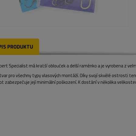
PIS PRODUKTU
pert Specialist má kratší oblouček a delší raménko a je vyrobena z vel
 tvar pro všechny typy vlasových montáží. Díky svojí skvělé ostrosti t
ot zabezpečuje její minimální poškození. K dostání v několika velikoste