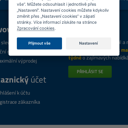
shopu
vše“. Můžete odsouhlasit i jednotlivě přes
„Nastavení“. Nastavení cookies můžete kdykoliv
změnit přes „Nastavení cookies“ v zápatí
stránky. Více informací získáte na stránce
vový
program
Tipy
k nákupu
Zpracování cookies
.
Napište nám svůj e-mail a
 sleva za registraci
Přijmout vše
Nastavení
vás budeme informovat
ma
ční nabídky
týdně
o zajímavých nabídk
ximální výprodej
PŘIHLÁSIT SE
aznický
účet
ihlášení k účtu
gistrace zákazníka