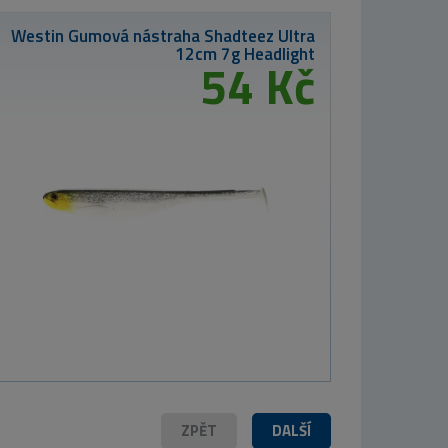
Westin prut W3
3rd Ultrastick
2,13m 7-28g
2 930 Kč
TB Baits
g perch
Rybářský
Kalendář
Carpfishing 2026
33x46 cm
199 Kč
ZPĚT
DALŠÍ