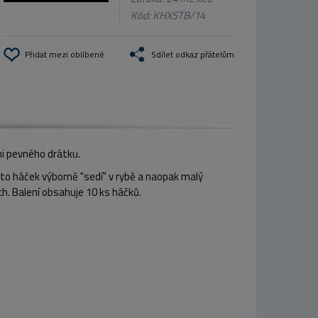
Kód:
KHXSTB/14
Přidat mezi oblíbené
Sdílet odkaz přátelům
mi pevného drátku.
ento háček výborně "sedí" v rybě a naopak malý
ch. Balení obsahuje 10 ks háčků.