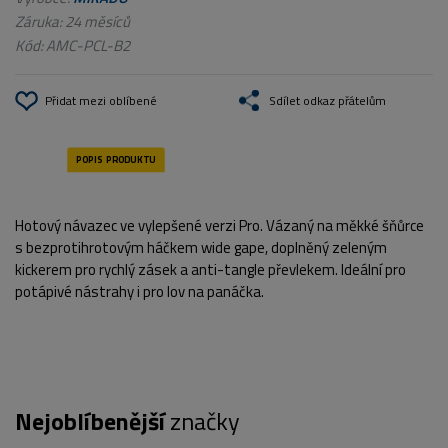
Záruka: 24 měsíců
Kód:
AMC-PCL-B2
Přidat mezi oblíbené
Sdílet odkaz přátelům
Hotový návazec ve vylepšené verzi Pro. Vázaný na měkké šňůrce
s bezprotihrotovým háčkem wide gape, doplněný zeleným
kickerem pro rychlý zásek a anti-tangle převlekem. Ideální pro
potápivé nástrahy i pro lov na panáčka.
Nejoblíbenější
značky