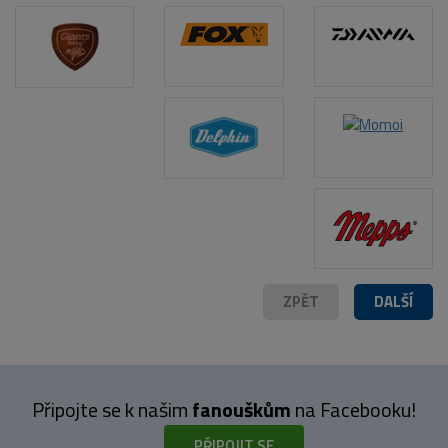
POPIS PRODUKTU
ZPĚT
DALŠÍ
Připojte se k našim
fanouškům
na Facebooku!
PŘIPOJIT SE