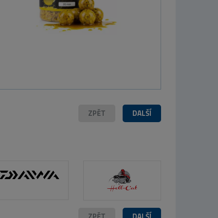
Westin DropBite
Spin Tail Jig
Chartreuse perch
2,6cm 8g
189 Kč
ZPĚT
DALŠÍ
ZPĚT
DALŠÍ