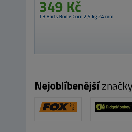
od
Nikl Bo
Nejoblíbenější
značk