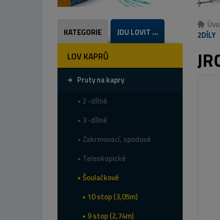
Úvo
KATEGORIE
JDU LOVIT ...
2DÍLY
JR
LOV KAPRŮ
Pruty na kapry
2 -dílné
3 -dílné
Zakrmovací, spodové
Teleskopické
Šoulačkové
10 stop (3,05m)
9 stop (2,74m)