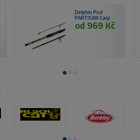
 199 Kč
ilies v dipu Calanus & Krill 250ml
y