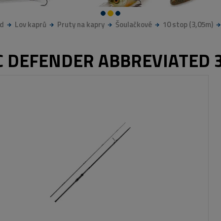
d
Lov kaprů
Pruty na kapry
Šoulačkové
10 stop (3,05m)
C DEFENDER ABBREVIATED 3