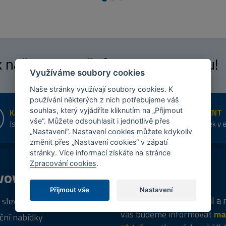
 k našim
fanouškům
na Facebooku!
Využíváme soubory cookies
Naše stránky využívají soubory cookies. K
používání některých z nich potřebujeme váš
souhlas, který vyjádříte kliknutím na „Přijmout
KAMENNÉ PRODEJNY
ŠIROKÝ SORTIMENT
vše“. Můžete odsouhlasit i jednotlivě přes
Jsme na trhu více než 10 let
Přes 20 tis. položek v 
„Nastavení“. Nastavení cookies můžete kdykoliv
shopu
změnit přes „Nastavení cookies“ v zápatí
stránky. Více informací získáte na stránce
Zpracování cookies
.
vový
program
Tipy
k nákupu
Přijmout vše
Nastavení
Napište nám svůj e-mail a
 sleva za registraci
vás budeme informovat
ma
ční nabídky