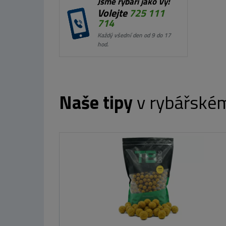
Jsme rybáři jako Vy!
Volejte
725 111
714
Každý všední den od 9 do 17
hod.
Naše tipy
v rybářské
TB Baits Boosterované Boilie Corn 120 g
od 129 Kč