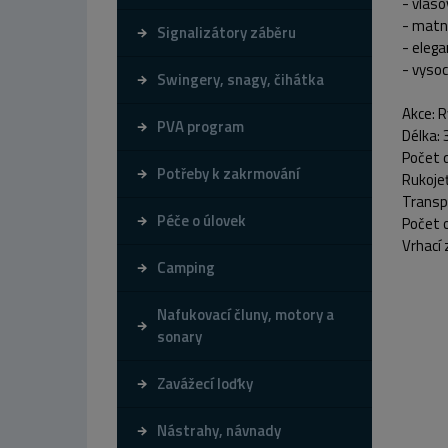
- vlaso
- matn
Signalizátory záběru
- elega
- vysoc
Swingery, snagy, čihátka
Akce:
R
PVA program
Délka:
Počet d
Potřeby k zakrmování
Rukojeť
Transpo
Péče o úlovek
Počet 
Vrhací 
Camping
Nafukovací čluny, motory a
sonary
Zavážecí loďky
Nástrahy, návnady