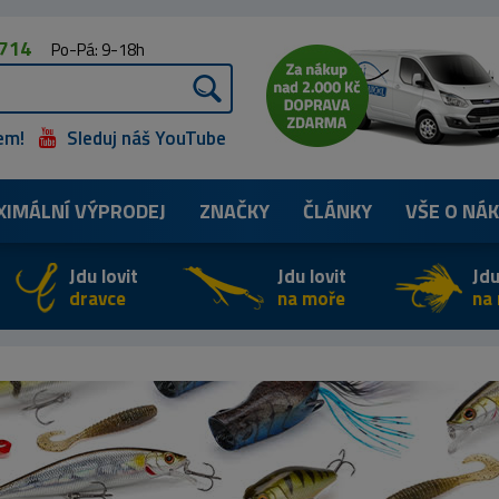
 714
Po-Pá: 9-18h
em!
Sleduj náš YouTube
XIMÁLNÍ
VÝPRODEJ
ZNAČKY
ČLÁNKY
VŠE O NÁ
Jdu lovit
Jdu lovit
Jdu
dravce
na moře
na