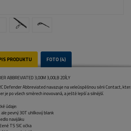
PIS PRODUKTU
FOTO (4)
ER ABBREVIATED 3,00M 3,00LB 2DÍLY
JRC Defender Abbreviated navazuje na veleúspěšnou sérii Contact
, kte
er je po všech směrech
inovovaná, a ještě lepší a silnější
.
ké údaje:
ý, ale pevný 30T uhlíkový blank
edlo navijáku
hčené TS SIC očka