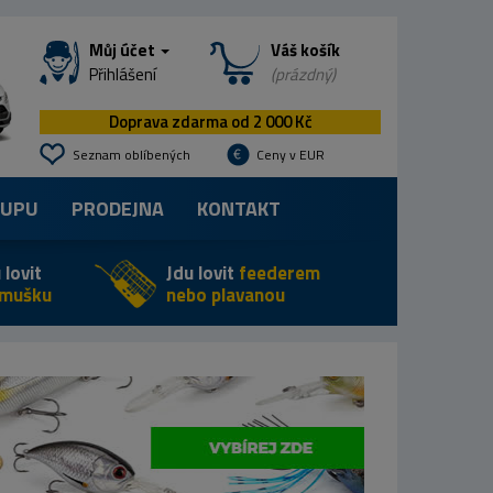
Můj účet
Váš košík
Přihlášení
(prázdný)
Doprava zdarma od 2 000 Kč
Seznam oblíbených
Ceny v EUR
KUPU
PRODEJNA
KONTAKT
 lovit
Jdu lovit
feederem
 mušku
nebo plavanou