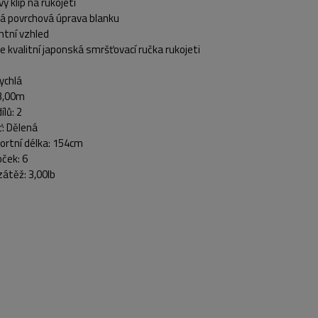
vý klip na rukojetí
á povrchová úprava blanku
ntní vzhled
e kvalitní japonská smršťovací ručka rukojeti
ychlá
3,00m
ílů:
2
:
Dělená
rtní délka:
154cm
oček:
6
zátěž:
3,00lb