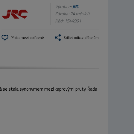
Výrobce:
JRC
Záruka: 24 měsíců
Kód:
1544991
Přidat mezi oblíbené
Sdílet odkaz přátelům
rá se stala synonymem mezi kaprovými pruty. Řada