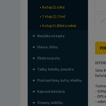
8 stop (2,43m)
7 stop (2,13 m)
6 stop (1,83m) a méně
Navijáky na kapry
Vlasce, šňůry
PO
Obaly na pruty
DEFEND
Tašky, batohy, pouzdra
Série 
Defend
Plastové boxy, kufry, kbelíky
Technic
- štíhl
Kaprová bižuterie
- DPS s
- odle
Stojany, vidličky