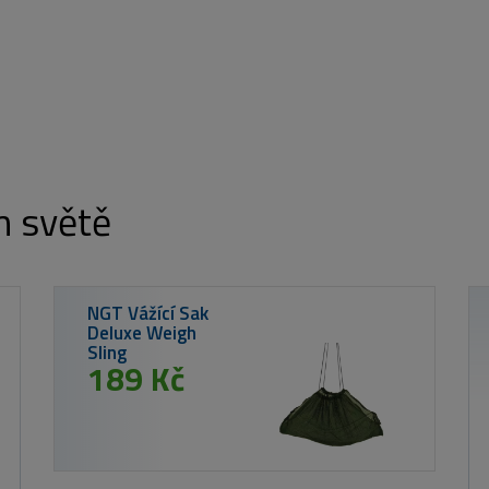
m světě
MIKBAITS X-
Class boilie 4
Robin Red 2
699 Kč