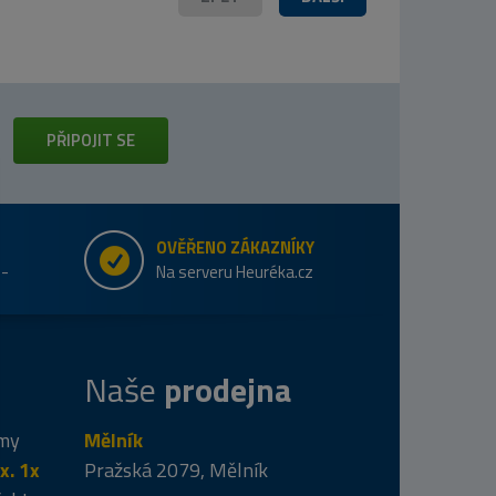
PŘIPOJIT SE
OVĚŘENO ZÁKAZNÍKY
e-
Na serveru Heuréka.cz
Naše
prodejna
 my
Mělník
x. 1x
Pražská 2079, Mělník