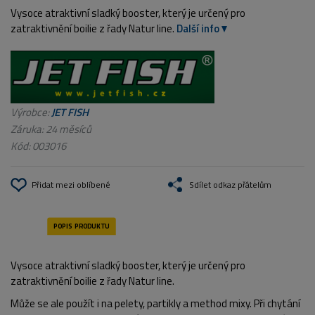
Vysoce atraktivní sladký booster, který je určený pro
zatraktivnění boilie z řady Natur line.
Další info
Výrobce:
JET FISH
Záruka: 24 měsíců
Kód:
003016
Přidat mezi oblíbené
Sdílet odkaz přátelům
Vysoce atraktivní sladký booster, který je určený pro
zatraktivnění boilie z řady Natur line.
Může se ale použít i na pelety, partikly a method mixy. Při chytání