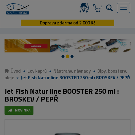
Menu
Doprava zdarma od 2 000 Kč
Úvod
Lov kaprů
Nástrahy, návnady
Dipy, boostery,
oleje
Jet Fish Natur line BOOSTER 250 ml : BROSKEV / PEPŘ
Jet Fish Natur line BOOSTER 250 ml :
BROSKEV / PEPŘ
NOVINKA