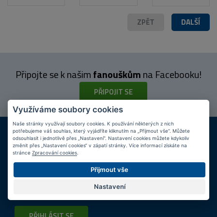
ZPĚT
DALŠÍ
Připojte se k našim
fanouškům
na Facebooku!
PŘIPOJIT SE
Využíváme soubory cookies
Naše stránky využívají soubory cookies. K používání některých z nich
DOPRAVA ZDARMA
KAMENNÉ PRODEJNY
potřebujeme váš souhlas, který vyjádříte kliknutím na „Přijmout vše“. Můžete
Při nákupu nad 2 000 Kč
Jsme na trhu více než 10 let
odsouhlasit i jednotlivě přes „Nastavení“. Nastavení cookies můžete kdykoliv
změnit přes „Nastavení cookies“ v zápatí stránky. Více informací získáte na
stránce
Zpracování cookies
.
Tipy
k nákupu
Přijmout vše
Napište nám svůj e-mail a my vás budeme informovat
max.
Nastavení
1x týdně
o zajímavých nabídkách!
PŘIHLÁSIT SE