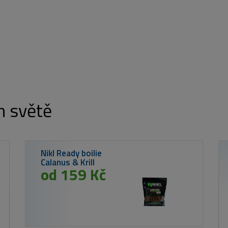
m světě
Okuma Naviják
8K
1 999 Kč