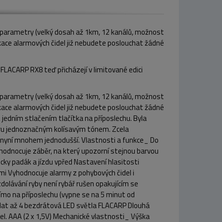
parametry (velký dosah až 1km, 12 kanálů, možnost
okace alarmových čidel již nebudete poslouchat žádné
FLACARP RX8 teď přicházejí v limitované edici
parametry (velký dosah až 1km, 12 kanálů, možnost
okace alarmových čidel již nebudete poslouchat žádné
 jedním stlačením tlačítka na příposlechu. Byla
ěru jednoznačným kolísavým tónem. Zcela
 je nyní mnohem jednodušší. Vlastnosti a funkce_ Do
yhodnocuje záběr, na který upozorní stejnou barvou
icky padák a jízdu vpřed Nastavení hlasitosti
i Vyhodnocuje alarmy z pohybových čidel i
dolávání ryby není rybář rušen opakujícím se
ímo na příposlechu (vypne se na 5 minut od
ádat až 4 bezdrátová LED světla FLACARP Dlouhá
el. AAA (2 x 1,5V) Mechanické vlastnosti_ Výška