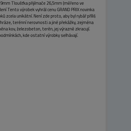
) 39mm Tloušťka přijímače 26,5mm (měřeno ve
alení Tento výrobek vyhrál cenu GRAND PRIX novinka
 zcela unikátní. Není zde proto, aby byl rybář příliš
hráze, terénní nerovnosti a jiné překážky, zejména
na kov, železobeton, terén, jej výrazně zkracují.
podmínkách, kde ostatní výrobky selhávají.