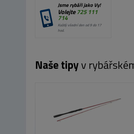
Jsme rybáři jako Vy!
Volejte
725 111
714
Každý všední den od 9 do 17
hod.
Naše tipy
v rybářské
Westin Bellyboat W8
17 350 Kč