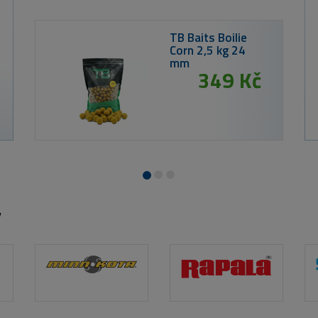
 Kč
TB 
rix 360H 3,6m 12ft 3lb
Ryb
Kal
Car
33
y