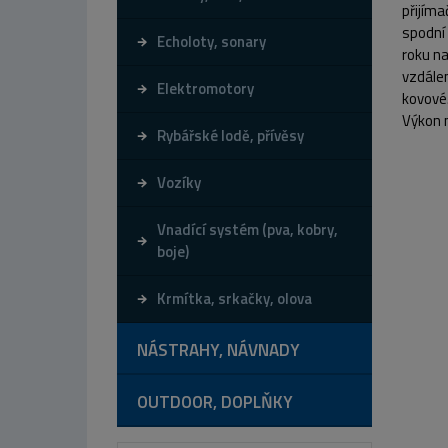
přijím
spodní 
Echoloty, sonary
roku na
vzdálen
Elektromotory
kovové.
Výkon n
Rybářské lodě, přívěsy
Vozíky
Vnadící systém (pva, kobry,
boje)
Krmítka, srkačky, olova
NÁSTRAHY, NÁVNADY
OUTDOOR, DOPLŇKY