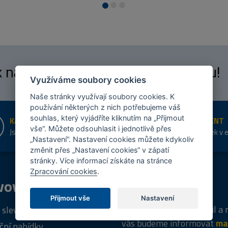
 k našim
fanouškům
na Facebooku!
Využíváme soubory cookies
Naše stránky využívají soubory cookies. K
používání některých z nich potřebujeme váš
souhlas, který vyjádříte kliknutím na „Přijmout
KAMENNÉ PRODEJNY
ŠIROKÝ SORTIMENT
vše“. Můžete odsouhlasit i jednotlivě přes
Jsme na trhu více než 10 let
Přes 20 tis. položek v 
„Nastavení“. Nastavení cookies můžete kdykoliv
shopu
změnit přes „Nastavení cookies“ v zápatí
stránky. Více informací získáte na stránce
Zpracování cookies
.
vový
program
Tipy
k nákupu
Přijmout vše
Nastavení
Napište nám svůj e-mail a
 sleva za registraci
vás budeme informovat
ma
ční nabídky