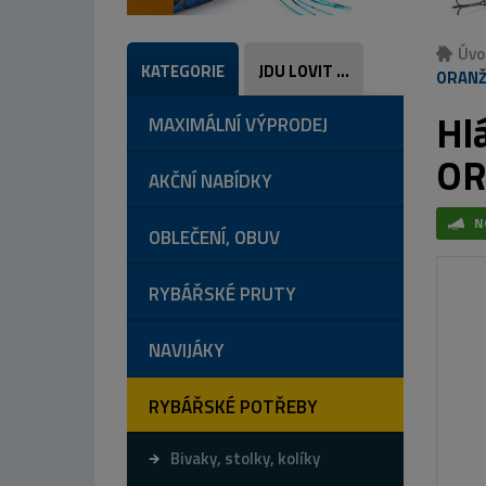
Úvo
KATEGORIE
JDU LOVIT ...
ORAN
Hl
MAXIMÁLNÍ VÝPRODEJ
OR
AKČNÍ NABÍDKY
N
OBLEČENÍ, OBUV
RYBÁŘSKÉ PRUTY
NAVIJÁKY
RYBÁŘSKÉ POTŘEBY
Bivaky, stolky, kolíky