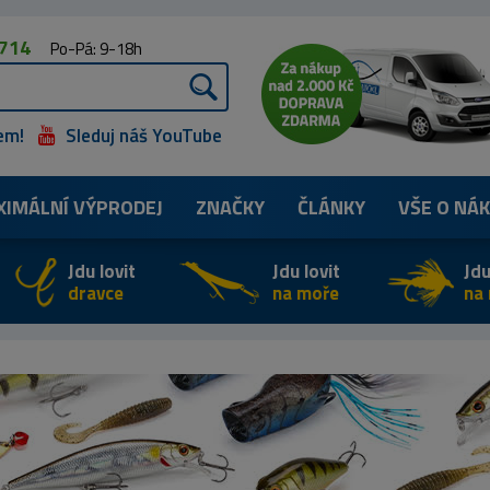
 714
Po-Pá: 9-18h
em!
Sleduj náš YouTube
XIMÁLNÍ
VÝPRODEJ
ZNAČKY
ČLÁNKY
VŠE O NÁ
Jdu lovit
Jdu lovit
Jdu
dravce
na moře
na