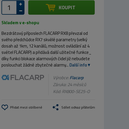
KOUPIT
Skladem v e-shopu
Bezdrátový příposlech FLACARP RX8 převzal od
svého předchůdce RX7 skvělé parametry (velký
dosah až 1km, 12 kanálů, možnost ovládání až 4
světel FLACARP) a přidává další užitečné funkce_
díky funkci blokace alarmových čidel již nebudete
poslouchat žádné zbytečné alarmy...
Další info
Výrobce:
Flacarp
Záruka: 24 měsíců
Kód:
RX800-SE25-O
Přidat mezi oblíbené
Sdílet odkaz přátelům