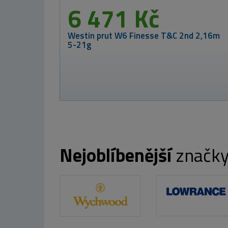
1 169
MIVARDI Prut Ent
3-díl
Nejoblíbenější
značk