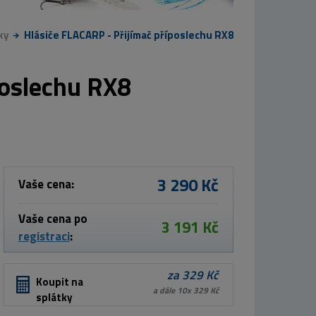
ky
Hlásiče FLACARP - Přijímač příposlechu RX8
poslechu RX8
3 290 Kč
Vaše cena:
Vaše cena po
3 191 Kč
registraci
:
za 329 Kč
Koupit na
a dále 10x 329 Kč
splátky