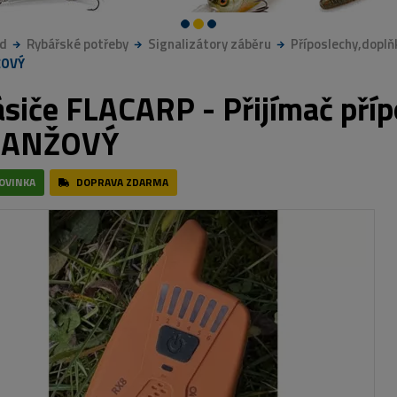
d
Rybářské potřeby
Signalizátory záběru
Příposlechy,doplň
ŽOVÝ
ásiče FLACARP - Přijímač pří
ANŽOVÝ
OVINKA
DOPRAVA ZDARMA