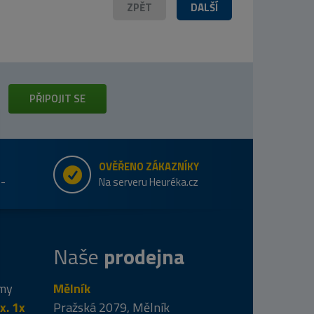
ZPĚT
DALŠÍ
PŘIPOJIT SE
OVĚŘENO ZÁKAZNÍKY
e-
Na serveru Heuréka.cz
Naše
prodejna
 my
Mělník
x. 1x
Pražská 2079, Mělník