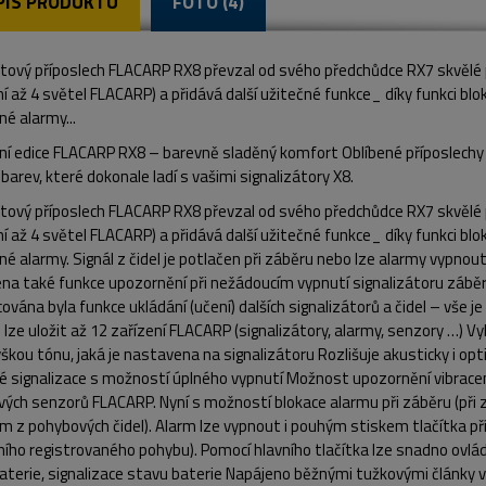
PIS PRODUKTU
FOTO (4)
tový příposlech FLACARP RX8 převzal od svého předchůdce RX7 skvělé 
í až 4 světel FLACARP) a přidává další užitečné funkce_ díky funkci bl
é alarmy...
ní edice FLACARP RX8 – barevně sladěný komfort Oblíbené příposlechy 
barev, které dokonale ladí s vašimi signalizátory X8.
tový příposlech FLACARP RX8 převzal od svého předchůdce RX7 skvělé 
í až 4 světel FLACARP) a přidává další užitečné funkce_ díky funkci bl
é alarmy. Signál z čidel je potlačen při záběru nebo lze alarmy vypnout
ena také funkce upozornění při nežádoucím vypnutí signalizátoru záb
ována byla funkce ukládání (učení) dalších signalizátorů a čidel – vše
lze uložit až 12 zařízení FLACARP (signalizátory, alarmy, senzory …) V
ýškou tónu, jaká je nastavena na signalizátoru Rozlišuje akusticky i opt
é signalizace s možností úplného vypnutí Možnost upozornění vibracem
ých senzorů FLACARP. Nyní s možností blokace alarmu při záběru (při z
 z pohybových čidel). Alarm lze vypnout i pouhým stiskem tlačítka př
ního registrovaného pohybu). Pomocí hlavního tlačítka lze snadno ovl
aterie, signalizace stavu baterie Napájeno běžnými tužkovými články v