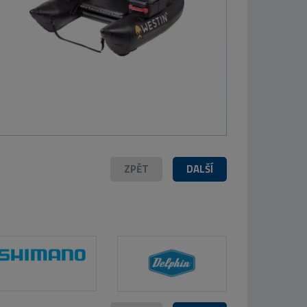
Baits
ářský
endář
pfishing 2026
x46 cm
199 Kč
ZPĚT
DALŠÍ