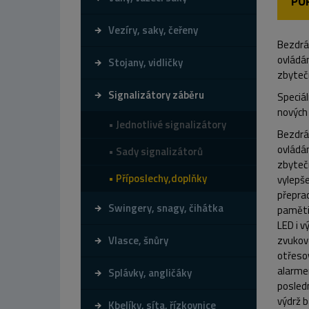
PO
Vezíry, saky, čeřeny
Bezdrá
ovládán
Stojany, vidličky
zbytečn
Signalizátory záběru
Speciál
nových 
Jednotlivé signalizátory
Bezdrá
ovládán
Sady signalizátorů
zbytečn
Příposlechy,doplňky
vylepš
přeprac
Swingery, snagy, čihátka
paměti 
LED i v
Vlasce, šnůry
zvukov
otřesov
alarmem
Splávky, angličáky
posled
výdrž b
Kbelíky, síta, řízkovnice