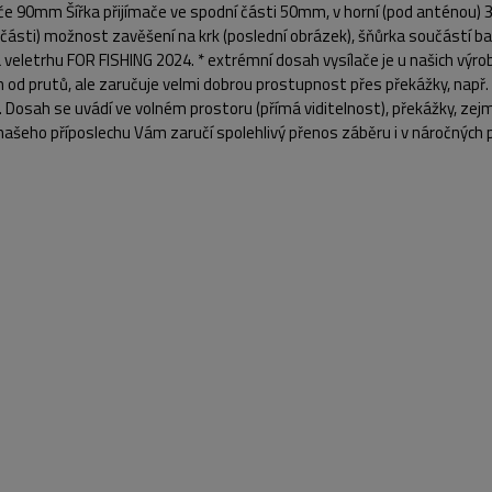
ače 90mm Šířka přijímače ve spodní části 50mm, v horní (pod anténou
části) možnost zavěšení na krk (poslední obrázek), šňůrka součástí b
 veletrhu FOR FISHING 2024. * extrémní dosah vysílače je u našich výrobků
 od prutů, ale zaručuje velmi dobrou prostupnost přes překážky, např. 
 Dosah se uvádí ve volném prostoru (přímá viditelnost), překážky, zejmé
ašeho příposlechu Vám zaručí spolehlivý přenos záběru i v náročných 