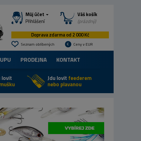
Můj účet
Váš košík
Přihlášení
(prázdný)
Doprava zdarma od 2 000 Kč
Seznam oblíbených
Ceny v EUR
KUPU
PRODEJNA
KONTAKT
 lovit
Jdu lovit
feederem
 mušku
nebo plavanou