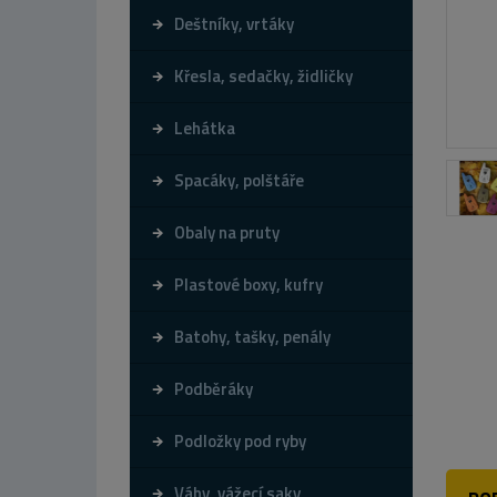
Deštníky, vrtáky
Křesla, sedačky, židličky
Lehátka
Spacáky, polštáře
Obaly na pruty
Plastové boxy, kufry
Batohy, tašky, penály
Podběráky
Podložky pod ryby
Váhy, vážecí saky