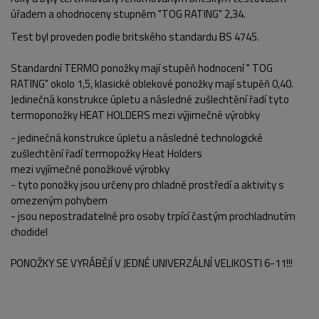
úřadem a ohodnoceny stupněm "TOG RATING" 2,34.
Test byl proveden podle britského standardu BS 4745.
Standardní TERMO ponožky mají stupěň hodnocení " TOG
RATING" okolo 1,5, klasické oblekové ponožky mají stupěň 0,40.
Jedinečná konstrukce úpletu a následné zušlechtění řadí tyto
termoponožky HEAT HOLDERS mezi výjimečné výrobky
- jedinečná konstrukce úpletu a následné technologické
zušlechtění řadí termopožky Heat Holders
mezi vyjímečné ponožkové výrobky
- tyto ponožky jsou určeny pro chladné prostředí a aktivity s
omezeným pohybem
- jsou nepostradatelné pro osoby trpící častým prochladnutím
chodidel
POPIS PRODUKTU
FOTO (5)
PONOŽKY SE VYRÁBĚJÍ V JEDNÉ UNIVERZÁLNÍ VELIKOSTI 6-11!!!