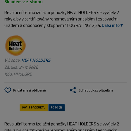
Skladem v e-shopu
Revoluční termo izolační ponožky HEAT HOLDERS se vyvíjely 2
roky a byly certifikovány renomovaným britským testovacím
úřadem a ohodnoceny stupněm "TOG RATING" 2,34.
Další info
Výrobce:
HEAT HOLDERS
Záruka: 24 měsíců
Kód:
HH06GRE
Přidat mezi oblíbené
Sdílet odkaz přátelům
Revoluční termo izolační ponožky HEAT HOLDERS se vyvíjely 2
roky a byly certifikovány renomovaným britským testovacím