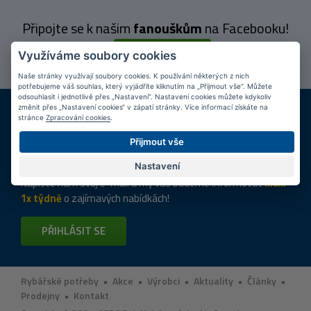
Připojte se k našim
fanouškům
na Facebooku!
PŘIPOJIT SE
Využíváme soubory cookies
Naše stránky využívají soubory cookies. K používání některých z nich
potřebujeme váš souhlas, který vyjádříte kliknutím na „Přijmout vše“. Můžete
odsouhlasit i jednotlivě přes „Nastavení“. Nastavení cookies můžete kdykoliv
DOPRAVA ZDARMA
KAMENNÉ PRODEJNY
změnit přes „Nastavení cookies“ v zápatí stránky. Více informací získáte na
stránce
Zpracování cookies
.
Při nákupu nad 2 000 Kč
Jsme na trhu více než 10 let
Přijmout vše
Tipy
k nákupu
Nastavení
Napište nám svůj e-mail a my vás budeme informovat
max.
1x týdně
o zajímavých nabídkách!
PŘIHLÁSIT SE
Rybářské potřeby
•
Akce
•
Výrobci
•
Aktuality
•
Články
•
Prodejny
•
Kontakt