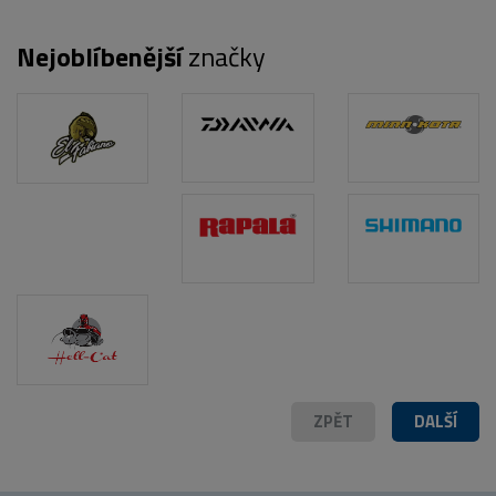
Nejoblíbenější
značky
ZPĚT
DALŠÍ