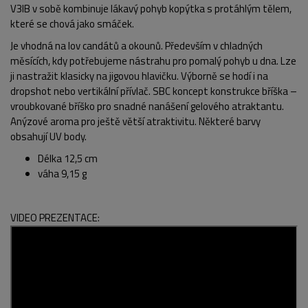
V3IB v sobě kombinuje lákavý pohyb kopýtka s protáhlým tělem,
které se chová jako smáček.
Je vhodná na lov candátů a okounů. Především v chladných
měsících, kdy potřebujeme nástrahu pro pomalý pohyb u dna. Lze
ji nastražit klasicky na jigovou hlavičku. Výborně se hodí i na
dropshot nebo vertikální přívlač. SBC koncept konstrukce bříška –
vroubkované bříško pro snadné nanášení gelového atraktantu.
Anýzové aroma pro ještě větší atraktivitu. Některé barvy
obsahují UV body.
Délka 12,5 cm
váha 9,15 g
VIDEO PREZENTACE: