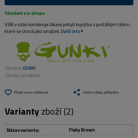
Skladem v e-shopu
V3IB v sobě kombinuje lákavý pohyb kopýtka s protáhlým tělem,
které se chová jako smáček.
Další info
Výrobce:
GUNKI
Záruka: 24 měsíců
Přidat mezi oblíbené
Sdílet odkaz přátelům
Varianty
zboží (2)
Flaky Brown