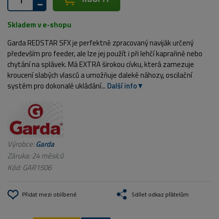
Skladem v e-shopu
Garda REDSTAR SFX je perfektně zpracovaný naviják určený
především pro feeder, ale lze jej použít i při lehčí kaprařině nebo
chytání na splávek. Má EXTRA širokou cívku, která zamezuje
kroucení slabých vlasců a umožňuje daleké náhozy, oscilační
systém pro dokonalé ukládání...
Další info
Výrobce:
Garda
Záruka: 24 měsíců
Kód:
GAR1506
Přidat mezi oblíbené
Sdílet odkaz přátelům