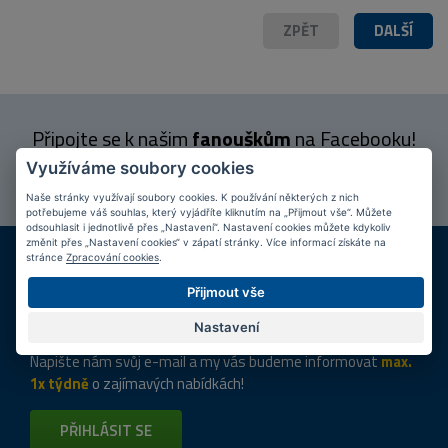
ZPĚT
DALŠÍ
Připojte se k našim
fanouškům
na Facebooku!
Využíváme soubory cookies
PŘIPOJIT SE
Naše stránky využívají soubory cookies. K používání některých z nich
potřebujeme váš souhlas, který vyjádříte kliknutím na „Přijmout vše“. Můžete
odsouhlasit i jednotlivě přes „Nastavení“. Nastavení cookies můžete kdykoliv
změnit přes „Nastavení cookies“ v zápatí stránky. Více informací získáte na
DOPRAVA ZDARMA
KAMENNÉ PRODEJNY
stránce
Zpracování cookies
.
Při nákupu nad 2 000 Kč
Jsme na trhu více než 10 let
Přijmout vše
Tipy
k nákupu
Nastavení
Napište nám svůj e-mail a my vás budeme informovat
max.
1x týdně
o zajímavých nabídkách!
PŘIHLÁSIT SE