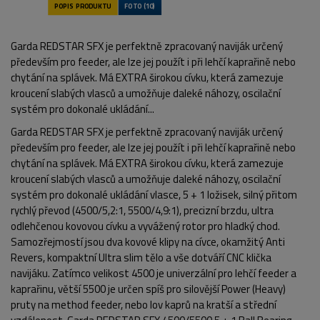
Garda REDSTAR SFX je perfektně zpracovaný naviják určený
především pro feeder, ale lze jej použít i při lehčí kaprařině nebo
chytání na splávek. Má EXTRA širokou cívku, která zamezuje
kroucení slabých vlasců a umožňuje daleké náhozy, oscilační
systém pro dokonalé ukládání...
Garda REDSTAR SFX je perfektně zpracovaný naviják určený
především pro feeder, ale lze jej použít i při lehčí kaprařině nebo
chytání na splávek. Má EXTRA širokou cívku, která zamezuje
kroucení slabých vlasců a umožňuje daleké náhozy, oscilační
systém pro dokonalé ukládání vlasce, 5 + 1 ložisek, silný přitom
rychlý převod (4500/5,2:1, 5500/4,9:1), precizní brzdu, ultra
odlehčenou kovovou cívku a vyvážený rotor pro hladký chod.
Samozřejmostí jsou dva kovové klipy na cívce, okamžitý Anti
Revers, kompaktní Ultra slim tělo a vše dotváří CNC klička
navijáku. Zatímco velikost 4500 je univerzální pro lehčí feeder a
kaprařinu, větší 5500 je určen spíš pro silovější Power (Heavy)
pruty na method feeder, nebo lov kaprů na kratší a střední