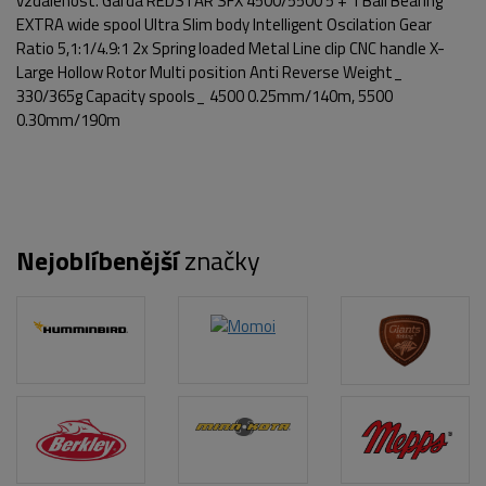
vzdálenost. Garda REDSTAR SFX 4500/5500 5 + 1 Ball Bearing
POPIS PRODUKTU
FOTO (10)
EXTRA wide spool Ultra Slim body Intelligent Oscilation Gear
Ratio 5,1:1/4.9:1 2x Spring loaded Metal Line clip CNC handle X-
Large Hollow Rotor Multi position Anti Reverse Weight_
330/365g Capacity spools_ 4500 0.25mm/140m, 5500
0.30mm/190m
Nejoblíbenější
značky