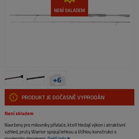
NENÍ SKLADEM
+
6
PRODUKT JE DOČASNĚ VYPRODÁN
Není skladem
Navrženy pro milovníky přívlače, kteří hledají výkon i atraktivní
vzhled, pruty Warrior spojují lehkou a štíhlou konstrukci s
moderním designem.
Další info