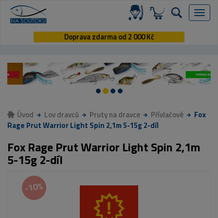
Menu
Doprava zdarma od 2 000 Kč
Úvod
Lov dravců
Pruty na dravce
Přívlačové
Fox
Rage Prut Warrior Light Spin 2,1m 5-15g 2-díl
Fox Rage Prut Warrior Light Spin 2,1m
5-15g 2-díl
-10%