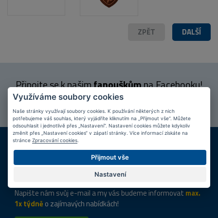
ZPĚT
DALŠÍ
Připojte se k našim
fanouškům
na Facebooku!
Využíváme soubory cookies
PŘIPOJIT SE
Naše stránky využívají soubory cookies. K používání některých z nich
potřebujeme váš souhlas, který vyjádříte kliknutím na „Přijmout vše“. Můžete
odsouhlasit i jednotlivě přes „Nastavení“. Nastavení cookies můžete kdykoliv
změnit přes „Nastavení cookies“ v zápatí stránky. Více informací získáte na
DOPRAVA ZDARMA
KAMENNÉ PRODEJNY
stránce
Zpracování cookies
.
Při nákupu nad 2 000 Kč
Jsme na trhu více než 10 let
Přijmout vše
Tipy
k nákupu
Nastavení
Napište nám svůj e-mail a my vás budeme informovat
max.
1x týdně
o zajímavých nabídkách!