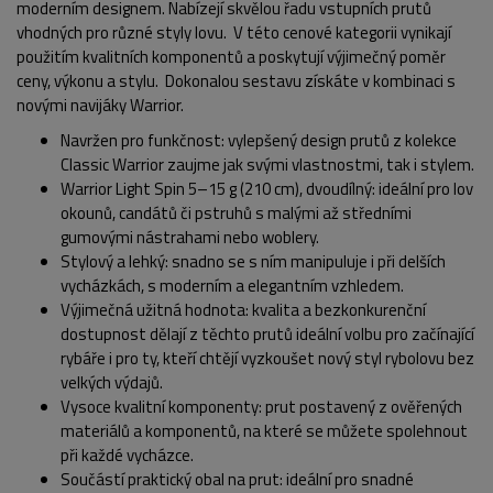
moderním designem. Nabízejí skvělou řadu vstupních prutů
vhodných pro různé styly lovu. V této cenové kategorii vynikají
použitím kvalitních komponentů a poskytují výjimečný poměr
ceny, výkonu a stylu. Dokonalou sestavu získáte v kombinaci s
novými navijáky Warrior.
Navržen pro funkčnost: vylepšený design prutů z kolekce
Classic Warrior zaujme jak svými vlastnostmi, tak i stylem.
Warrior Light Spin 5–15 g (210 cm), dvoudílný: ideální pro lov
okounů, candátů či pstruhů s malými až středními
gumovými nástrahami nebo woblery.
POPIS PRODUKTU
FOTO (9)
Stylový a lehký: snadno se s ním manipuluje i při delších
vycházkách, s moderním a elegantním vzhledem.
Výjimečná užitná hodnota: kvalita a bezkonkurenční
dostupnost dělají z těchto prutů ideální volbu pro začínající
rybáře i pro ty, kteří chtějí vyzkoušet nový styl rybolovu bez
velkých výdajů.
Vysoce kvalitní komponenty: prut postavený z ověřených
materiálů a komponentů, na které se můžete spolehnout
při každé vycházce.
Součástí praktický obal na prut: ideální pro snadné