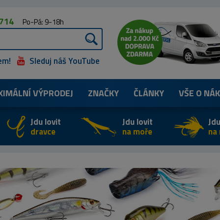
 714
Po-Pá: 9-18h
em!
Sleduj náš YouTube
XIMÁLNÍ
VÝPRODEJ
ZNAČKY
ČLÁNKY
VŠE O NÁ
Jdu lovit
Jdu lovit
Jdu
dravce
na moře
na