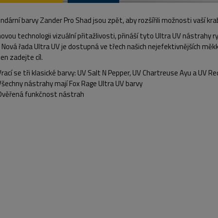
endární barvy Zander Pro Shad jsou zpět, aby rozšířili možnosti vaší kr
ovou technologii vizuální přitažlivosti, přináší tyto Ultra UV nástrah
 Nová řada Ultra UV je dostupná ve třech našich nejefektivnějších měk
jen zadejte cíl.
Vrací se tři klasické barvy: UV Salt N Pepper, UV Chartreuse Ayu a UV R
Všechny nástrahy mají Fox Rage Ultra UV barvy
Ověřená funkčnost nástrah