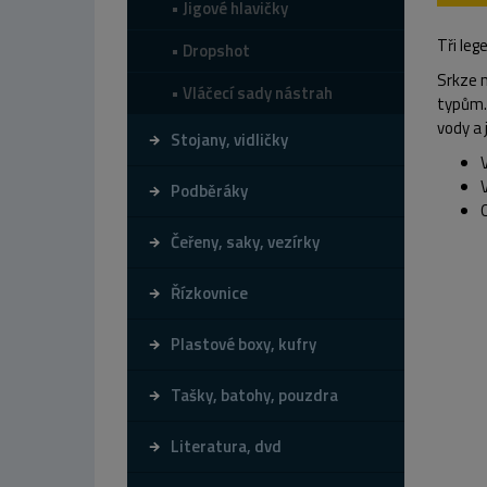
Jigové hlavičky
Tři leg
Dropshot
Srkze n
Vláčecí sady nástrah
typům.
vody a 
Stojany, vidličky
Podběráky
Čeřeny, saky, vezírky
Řízkovnice
Plastové boxy, kufry
Tašky, batohy, pouzdra
Literatura, dvd