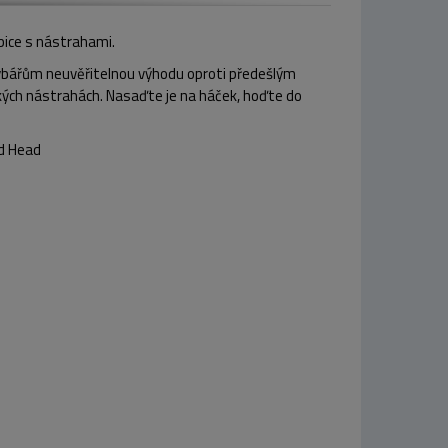
abice s nástrahami.
y rybářům neuvěřitelnou výhodu oproti předešlým
kých nástrahách. Nasaďte je na háček, hoďte do
ed Head