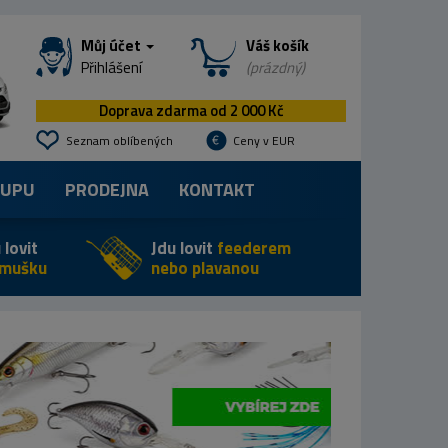
Můj účet
Váš košík
Přihlášení
(prázdný)
Doprava zdarma od 2 000 Kč
Seznam oblíbených
Ceny v EUR
KUPU
PRODEJNA
KONTAKT
 lovit
Jdu lovit
feederem
 mušku
nebo plavanou