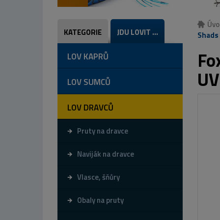
Úvo
KATEGORIE
JDU LOVIT ...
Shads 
Fo
LOV KAPRŮ
UV
LOV SUMCŮ
LOV DRAVCŮ
Pruty na dravce
Naviják na dravce
Vlasce, šňůry
Obaly na pruty