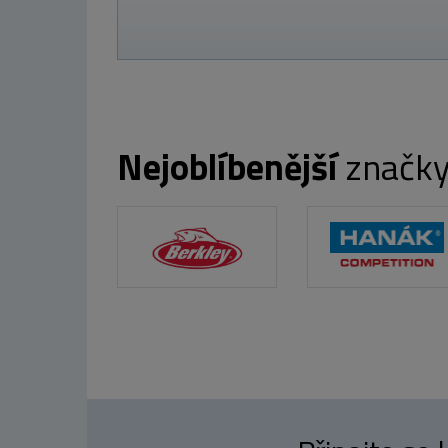
Nejoblíbenější
značk