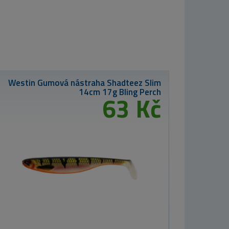
Nikl Esence Corn
50ml
od 350 Kč
Westin gumová
nástraha
Shadteez Ultra
Lemon Ice 12cm
7g