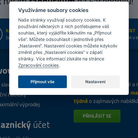
 k našim
fanouškům
na Facebooku!
Využíváme soubory cookies
Naše stránky využívají soubory cookies. K
používání některých z nich potřebujeme váš
KAMENNÉ PRODEJNY
ŠIROKÝ SORTIMENT
souhlas, který vyjádříte kliknutím na „Přijmout
Jsme na trhu více než 10 let
Přes 20 tis. položek v 
vše“. Můžete odsouhlasit i jednotlivě přes
shopu
„Nastavení“. Nastavení cookies můžete kdykoliv
změnit přes „Nastavení cookies“ v zápatí
stránky. Více informací získáte na stránce
Zpracování cookies
.
vový
program
Tipy
k nákupu
Přijmout vše
Nastavení
Napište nám svůj e-mail a
 sleva za registraci
vás budeme informovat
ma
ční nabídky
týdně
o zajímavých nabídk
ximální výprodej
PŘIHLÁSIT SE
aznický
účet