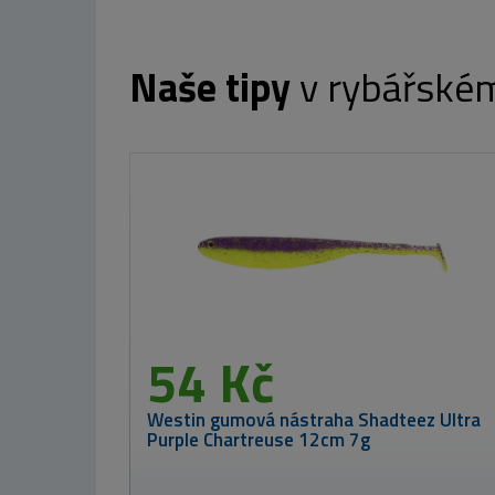
Naše tipy
v rybářské
Westin Gumová nástraha Sh
14cm 17g 
6
č
Delphin Prut
BANX CamoCORK
od 1 359 Kč