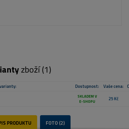
ianty
zboží (1)
varianty:
Dostupnost:
Vaše cena:
C
SKLADEM V
25 Kč
E-SHOPU
PIS PRODUKTU
FOTO (2)