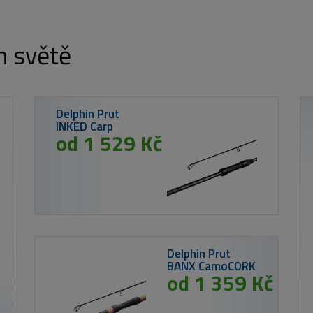
m světě
adteez Slim
Bling Perch
3 Kč
849 Kč
MIKBAITS Corn Chips boilie 2,5g - Tygří
ořech 20mm