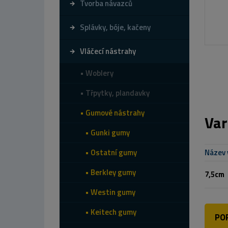
Tvorba návazců
Splávky, bóje, kačeny
Vláčecí nástrahy
Woblery
Třpytky, plandavky
Gumové nástrahy
Var
Gunki gumy
Ostatní gumy
Název 
Berkley gumy
7,5cm
Westin gumy
Keitech gumy
PO