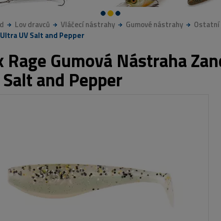
d
Lov dravců
Vláčecí nástrahy
Gumové nástrahy
Ostatní
Ultra UV Salt and Pepper
x Rage Gumová Nástraha Zand
 Salt and Pepper