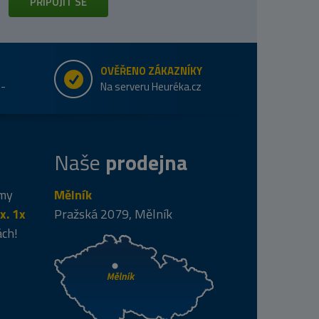
PŘIPOJIT SE
OVĚŘENO ZÁKAZNÍKY
e-
Na serveru Heuréka.cz
Naše
prodejna
 my
Mělník
x. 1x
Pražská 2079, Mělník
ách!