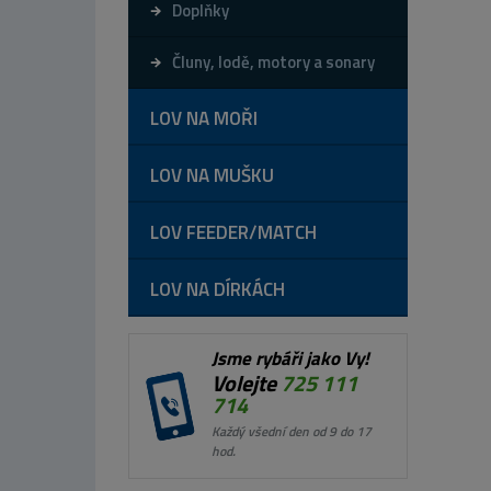
Doplňky
Čluny, lodě, motory a sonary
LOV NA MOŘI
LOV NA MUŠKU
LOV FEEDER/MATCH
LOV NA DÍRKÁCH
Jsme rybáři jako Vy!
Volejte
725 111
714
Každý všední den od 9 do 17
hod.