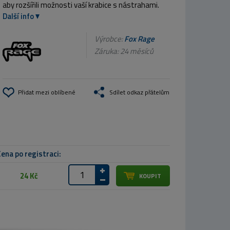
aby rozšířili možnosti vaší krabice s nástrahami.
Další info
Výrobce:
Fox Rage
Záruka: 24 měsíců
Přidat mezi oblíbené
Sdílet odkaz přátelům
ena po registraci:
24 Kč