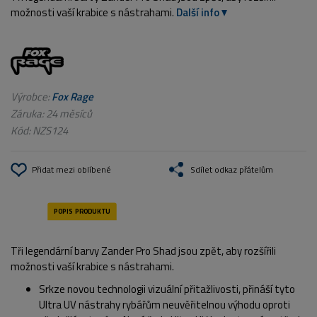
možnosti vaší krabice s nástrahami.
Další info
Výrobce:
Fox Rage
Záruka: 24 měsíců
Kód:
NZS124
Přidat mezi oblíbené
Sdílet odkaz přátelům
Tři legendární barvy Zander Pro Shad jsou zpět, aby rozšířili
možnosti vaší krabice s nástrahami.
Srkze novou technologii vizuální přitažlivosti, přináší tyto
Ultra UV nástrahy rybářům neuvěřitelnou výhodu oproti