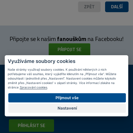
ZPĚT
DALŠÍ
Připojte se k našim
fanouškům
na Facebooku!
PŘIPOJIT SE
Využíváme soubory cookies
Naše stránky využívají soubory cookies. K používání některých z nich
DOPRAVA ZDARMA
KAMENNÉ PRODEJNY
potřebujeme váš souhlas, který vyjádříte kliknutím na „Přijmout vše“. Můžete
Při nákupu nad 2 000 Kč
Jsme na trhu více než 10 let
odsouhlasit i jednotlivě přes „Nastavení“. Nastavení cookies můžete kdykoliv
změnit přes „Nastavení cookies“ v zápatí stránky. Více informací získáte na
stránce
Zpracování cookies
.
Tipy
k nákupu
Přijmout vše
Napište nám svůj e-mail a my vás budeme informovat
max.
Nastavení
1x týdně
o zajímavých nabídkách!
PŘIHLÁSIT SE