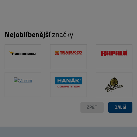
Nejoblíbenější
značky
POPIS PRODUKTU
ZPĚT
DALŠÍ