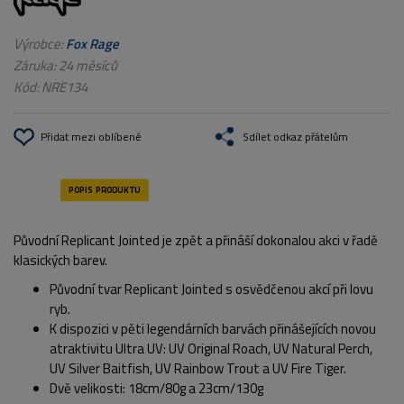
Výrobce:
Fox Rage
Záruka: 24 měsíců
Kód:
NRE134
Přidat mezi oblíbené
Sdílet odkaz přátelům
Původní Replicant Jointed je zpět a přináší dokonalou akci v řadě
klasických barev.
Původní tvar Replicant Jointed s osvědčenou akcí při lovu
ryb.
K dispozici v pěti legendárních barvách přinášejících novou
atraktivitu Ultra UV: UV Original Roach, UV Natural Perch,
UV Silver Baitfish, UV Rainbow Trout a UV Fire Tiger.
Dvě velikosti: 18cm/80g a 23cm/130g