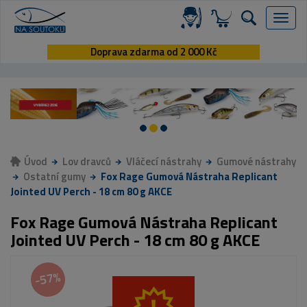
Menu
Doprava zdarma od 2 000 Kč
Úvod
Lov dravců
Vláčecí nástrahy
Gumové nástrahy
Ostatní gumy
Fox Rage Gumová Nástraha Replicant
Jointed UV Perch - 18 cm 80 g AKCE
Fox Rage Gumová Nástraha Replicant
Jointed UV Perch - 18 cm 80 g AKCE
-57%