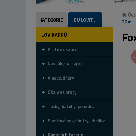
Úvo
KATEGORIE
JDU LOVIT ...
20 m
Fo
LOV KAPRŮ
Pruty na kapry
-
Navijáky na kapry
Vlasce, šňůry
Obaly na pruty
Tašky, batohy, pouzdra
Plastové boxy, kufry, kbelíky
Kaprová bižuterie