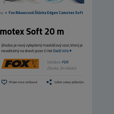
ky
Fox Návazcová Šňůrka Edges Camotex Soft
motex Soft 20 m
ýhodou je nový vylepšený maskáčový vzor, který je
neviditelný na dnech jezer či řek
Další info
Výrobce:
FOX
Záruka: 24 měsíců
Přidat mezi oblíbené
Sdílet odkaz přátelům