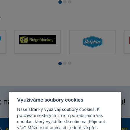
y
 k našim
fanouškům
na Facebooku!
Využíváme soubory cookies
Naše stránky využívají soubory cookies. K
používání některých z nich potřebujeme váš
souhlas, který vyjádříte kliknutím na „Přijmout
vše“. Můžete odsouhlasit i jednotlivě přes
KAMENNÉ PRODEJNY
ŠIROKÝ SORTIMENT