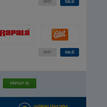
ZPĚT
DALŠÍ
ZPĚT
DALŠÍ
PŘIPOJIT SE
OVĚŘENO ZÁKAZNÍKY