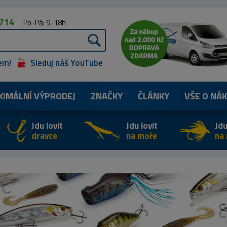
 714
Po-Pá: 9-18h
em!
Sleduj náš YouTube
XIMÁLNÍ
VÝPRODEJ
ZNAČKY
ČLÁNKY
VŠE O NÁ
Jdu lovit
Jdu lovit
Jdu
dravce
na moře
na