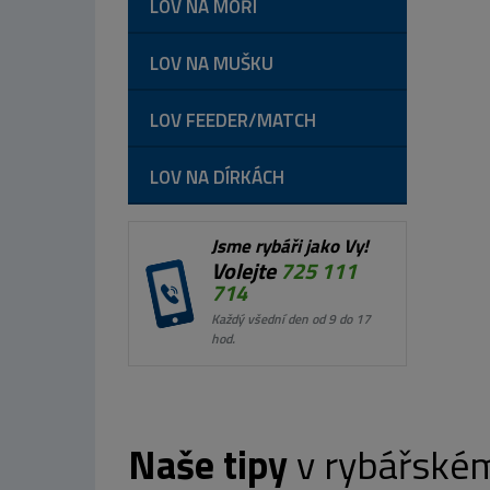
LOV NA MOŘI
LOV NA MUŠKU
LOV FEEDER/MATCH
LOV NA DÍRKÁCH
Jsme rybáři jako Vy!
Volejte
725 111
714
Každý všední den od 9 do 17
hod.
Naše tipy
v rybářské