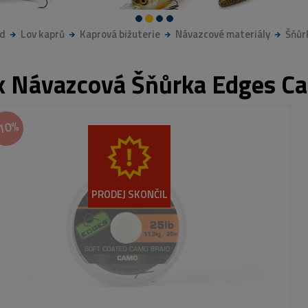
d
Lov kaprů
Kaprová bižuterie
Návazcové materiály
Šňůr
x Návazcová Šňůrka Edges Ca
10%
PRODEJ SKONČIL