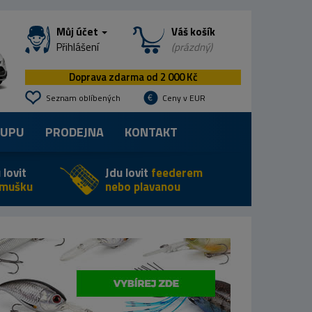
Můj účet
Váš košík
Přihlášení
(prázdný)
Doprava zdarma od 2 000 Kč
Seznam oblíbených
Ceny v EUR
KUPU
PRODEJNA
KONTAKT
 lovit
Jdu lovit
feederem
 mušku
nebo plavanou