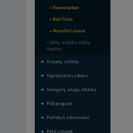
Fluorocarbon
Bait Floss
Monofilní vlasce
Jehly, vrtáčky, nůžky,
doplňky
Stojany, vidličky
Signalizátory záběru
Swingery, snagy, čihátka
PVA program
Potřeby k zakrmování
Péče o úlovek