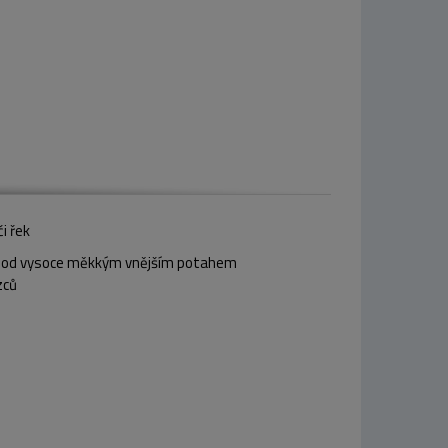
i řek
a pod vysoce měkkým vnějším potahem
zců