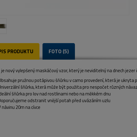
PIS PRODUKTU
FOTO (5)
je nový vylepšený maskáčový vzor, který je neviditelný na dnech jezer č
Obsahuje pružnou potápivou šňůrku v camo provedení, která je ukryt
Univerzální šňůrka, která může být použita pro nespočet různých náva
Ideální šňůrka pro lov nad rostlinami nebo na měkkém dnu
Doporučujeme odstranit vnější potah před uvázáním uzlu
V návinu 20m na cívce