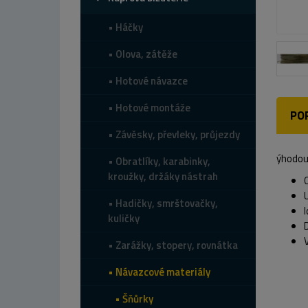
Háčky
Olova, zátěže
Hotové návazce
Hotové montáže
PO
Závěsky, převleky, průjezdy
ýhodou 
Obratlíky, karabinky,
kroužky, držáky nástrah
Hadičky, smrštovačky,
kuličky
Zarážky, stopery, rovnátka
Návazcové materiály
Šňůrky