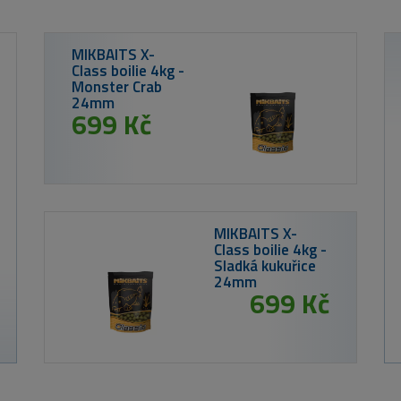
Nikl CSL Mixer
Calanus & Krill
500ml
od 129 Kč
TB Baits Boilie
ce
Strawberry 10 kg
od 699 Kč