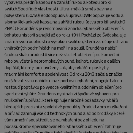
vybavena přední kapsou na zahřátí rukou a kotvou pro kill
switch.Specifické vlastnosti Ultra-měkká směs bavlny a
polyesteru (50/50) Vodoodpudivá úprava DWR odpuzuje vodu a
skvrny Klokanková kapsa na zahřátí rukou Kotva pro kill switchO
ZNAČCEGrundéns je renomovaná značka rybářského oblečení s
bohatou historií sahající až do roku 1911.Pochází ze Švédska a je
známá svou odolností a vysokou kvalitou, která zaručuje ochranu
v náročných podmínkách na moři i na souši. Grundéns nabízí
širokou škálu produktů více než sto let oblečení pro komerční
POPIS PRODUKTU
FOTO (2)
rybolov, včetně nepromokavých bund, kalhot, rukavic a dalších
doplňků, které jsou navrženy tak, aby rybářům poskytly
maximální komfort a spolehlivost.Od roku 2013 začala značka
rozšiřovat svou nabídku i na sportovní rybaření, reagujíc tak na
rostoucí poptávku po vysoce kvalitním a odolném oblečení pro
sportovní rybáře. Grundéns nyní nabízí špičkové vybavení pro
muškaření a přívlač, které splňuje náročné požadavky rybářů
hledajících precizní a spolehlivé produkty. Produkty pro muškaření
a přívlač zahrnují vše od technických bund a až po broďáky, které
vám umožní soustředit se na rybaření bez ohledu na
počasí. Kromě specializovaného rybářského oblečení zahrnuje
nabídka značky Grundéns také skvělé lifestyle produkty, jako jsou