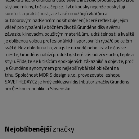
stylové mikiny, trička a čepice. Tyto kousky nejenže poskytují
komfort a praktičnost, ale také umožňují rybářům a
outdoorovým nadšencům nosit oblečení, které reflektuje jejich
vášeň pro rybaření i v běžném životě.Grundéns díky svému
závazku k inovacím, použitým materiálům, udržitelnosti a kvalitě
je oblíbenou volbou profesionálních i sportovních rybářů po celém
světě. Bez ohledu na to, zda jste na vodě nebo trávíte čas ve
městě, Grundéns nabízí produkty, které vás udrží v suchu, teple a
stylu. Přidejte se k tisícům spokojených zákazníků a objevte, proč
je Grundéns synonymem pro nejlepší rybářské oblečení na
trhu. Společnost MORIS design s.r.o., provozovatel eshopu
SAVETHEDAY.CZ je hrdý exkluzivní distributor značky Grundéns
pro Českou republiku a Slovensko.
Nejoblíbenější
značky