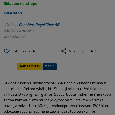
Skladem v e-shopu
Další info
Výrobce:
Grundéns Regnkläder AB
Záruka: 24 měsíců
Kód:
ZZK632
Přidat mezi oblíbené
Sdílet odkaz přátelům
Mikina Grundéns Displacement DWR HoodieGrundéns mikina s
kapucí je ideální pro rybáře, kteří hledají ochranu před chladem a
vlhkostí. Díky originální grafice "Support Local Fishermen" je skvělá
téměř kamkoliv.Tato mikina je vyrobena z ultra-měkké směsi
bavlny a polyesteru (50/50) s vodoodpudivou úpravou DWR, která
odpuzuje vodu a napomáhá zabraňovat tvorbě skvrn. Je