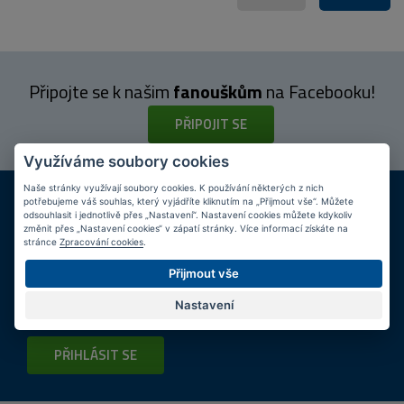
Připojte se k našim
fanouškům
na Facebooku!
PŘIPOJIT SE
Využíváme soubory cookies
Naše stránky využívají soubory cookies. K používání některých z nich
DOPRAVA ZDARMA
KAMENNÉ PRODEJNY
potřebujeme váš souhlas, který vyjádříte kliknutím na „Přijmout vše“. Můžete
Při nákupu nad 2 000 Kč
Jsme na trhu více než 10 let
odsouhlasit i jednotlivě přes „Nastavení“. Nastavení cookies můžete kdykoliv
změnit přes „Nastavení cookies“ v zápatí stránky. Více informací získáte na
stránce
Zpracování cookies
.
Tipy
k nákupu
Přijmout vše
Napište nám svůj e-mail a my vás budeme informovat
max.
Nastavení
1x týdně
o zajímavých nabídkách!
PŘIHLÁSIT SE