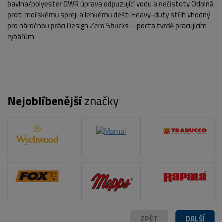
bavlna/polyester DWR úprava odpuzující vodu a nečistoty Odolná
proti mořskému spreji a lehkému dešti Heavy-duty střih vhodný
pro náročnou práci Design Zero Shucks – pocta tvrdě pracujícím
rybářům
POPIS PRODUKTU
FOTO (2)
Nejoblíbenější
značky
ZPĚT
DALŠÍ