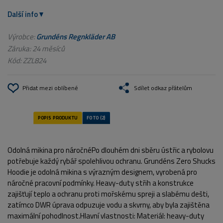
Další info
Výrobce:
Grundéns Regnkläder AB
Záruka: 24 měsíců
Kód:
ZZL824
Přidat mezi oblíbené
Sdílet odkaz přátelům
Odolná mikina pro náročnéPo dlouhém dni sběru ústřic a rybolovu
potřebuje každý rybář spolehlivou ochranu. Grundéns Zero Shucks
Hoodie je odolná mikina s výrazným designem, vyrobená pro
náročné pracovní podmínky. Heavy-duty střih a konstrukce
zajišťují teplo a ochranu proti mořskému spreji a slabému dešti,
zatímco DWR úprava odpuzuje vodu a skvrny, aby byla zajištěna
maximální pohodlnost.Hlavní vlastnosti: Materiál: heavy-duty