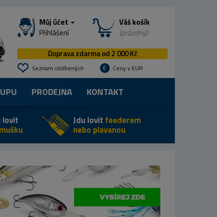
Můj účet
Váš košík
Přihlášení
(prázdný)
Doprava zdarma od 2 000 Kč
Seznam oblíbených
Ceny v EUR
KUPU
PRODEJNA
KONTAKT
 lovit
Jdu lovit
feederem
 mušku
nebo plavanou