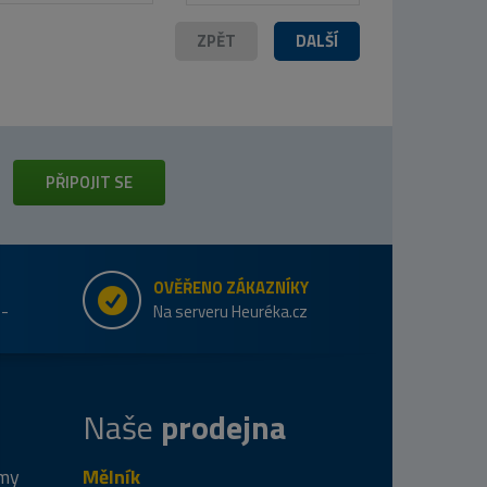
ZPĚT
DALŠÍ
PŘIPOJIT SE
OVĚŘENO ZÁKAZNÍKY
e-
Na serveru Heuréka.cz
Naše
prodejna
 my
Mělník