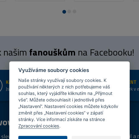
 k našim
fanouškům
na Facebooku!
Využíváme soubory cookies
Naše stránky využívají soubory cookies. K
KAMENNÉ PRODEJNY
ŠIROKÝ SORTIMENT
používání některých z nich potřebujeme váš
Jsme na trhu více než 10 let
Přes 20 tis. položek v 
souhlas, který vyjádříte kliknutím na „Přijmout
shopu
vše“. Můžete odsouhlasit i jednotlivě přes
„Nastavení“. Nastavení cookies můžete kdykoliv
změnit přes „Nastavení cookies“ v zápatí
vový
program
Tipy
k nákupu
stránky. Více informací získáte na stránce
Zpracování cookies
.
Napište nám svůj e-mail a
 sleva za registraci