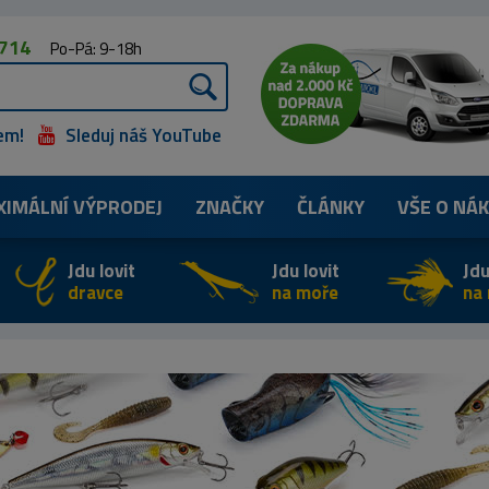
 714
Po-Pá: 9-18h
em!
Sleduj náš YouTube
XIMÁLNÍ
VÝPRODEJ
ZNAČKY
ČLÁNKY
VŠE O NÁ
Jdu lovit
Jdu lovit
Jdu
dravce
na moře
na