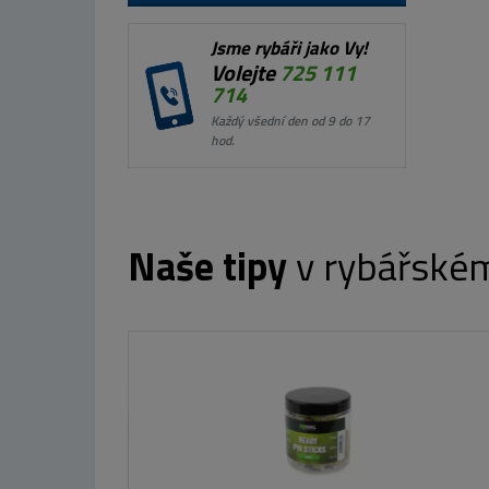
Jsme rybáři jako Vy!
Volejte
725 111
714
Každý všední den od 9 do 17
hod.
Naše tipy
v rybářské
Westin Taška
in Gumová
od
aha
eez Slim
ight 12cm
 10g
 Kč