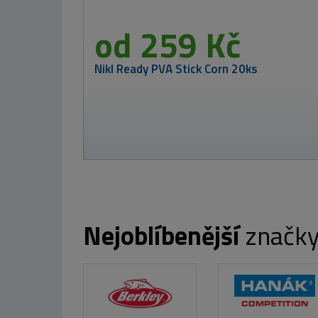
Westin Gumová
nástraha
Shadteez Slim
Super Orange
10cm 6g
35 Kč
Nejoblíbenější
značk