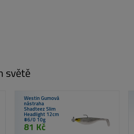
m světě
 W4 Safeguard Tackle Bag
 2 230 Kč