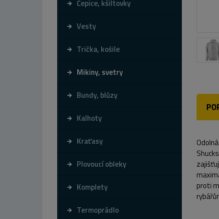
Čepice, kšiltovky
Vesty
Trička, košile
Mikiny, svetry
Bundy, blůzy
PO
Kalhoty
Kraťasy
Odolná 
Shucks
Plovoucí obleky
zajišťu
maximá
proti m
Komplety
rybář
Termoprádlo