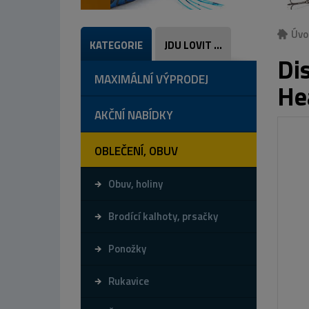
Úvo
KATEGORIE
JDU LOVIT ...
Di
MAXIMÁLNÍ VÝPRODEJ
He
AKČNÍ NABÍDKY
OBLEČENÍ, OBUV
Obuv, holiny
Brodící kalhoty, prsačky
Ponožky
Rukavice