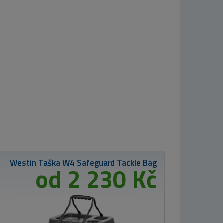
Westin Gumová
nástraha
Shadteez Slim
Fireflake 10cm
#4/0 7g
72 Kč