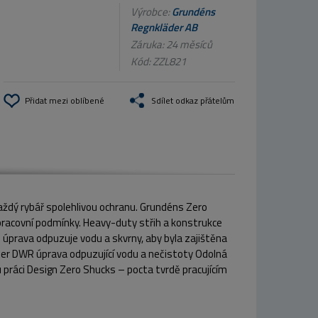
Výrobce:
Grundéns
Regnkläder AB
Záruka: 24 měsíců
Kód:
ZZL821
Přidat mezi oblíbené
Sdílet odkaz přátelům
aždý rybář spolehlivou ochranu. Grundéns Zero
racovní podmínky. Heavy-duty střih a konstrukce
 úprava odpuzuje vodu a skvrny, aby byla zajištěna
ter DWR úprava odpuzující vodu a nečistoty Odolná
práci Design Zero Shucks – pocta tvrdě pracujícím