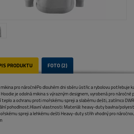
PIS PRODUKTU
FOTO (2)
mikina pro náročnéPo dlouhém dni sběru ústřic a rybolovu potřebuje k
 Hoodie je odolná mikina s výrazným designem, vyrobená pro náročné p
jí teplo a ochranu proti mořskému spreji a slabému dešti, zatímco DWR
lní pohodlnost.Hlavní vlastnosti: Materiál: heavy-duty bavlna/polyes
ořskému spreji a lehkému dešti Heavy-duty střih vhodný pro náročnou 
ům