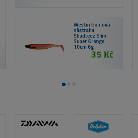
6 299 Kč
Mikado prut Sky Dream E
2 díly
y