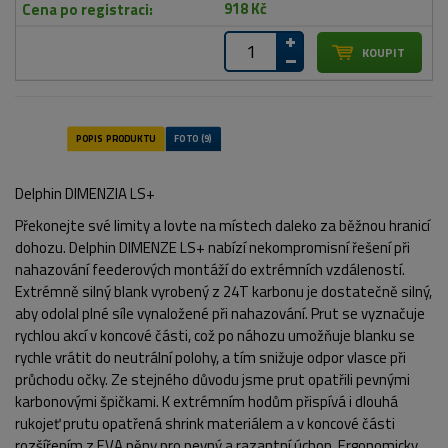
918 Kč
Delphin DIMENZIA LS+
Překonejte své limity a lovte na místech daleko za běžnou hranicí
dohozu. Delphin DIMENZE LS+ nabízí nekompromisní řešení při
nahazování feederových montáží do extrémních vzdáleností.
Extrémně silný blank vyrobený z 24T karbonu je dostatečně silný,
aby odolal plné síle vynaložené při nahazování. Prut se vyznačuje
rychlou akcí v koncové části, což po náhozu umožňuje blanku se
rychle vrátit do neutrální polohy, a tím snižuje odpor vlasce při
průchodu očky. Ze stejného důvodu jsme prut opatřili pevnými
karbonovými špičkami. K extrémním hodům přispívá i dlouhá
rukojeť prutu opatřená shrink materiálem a v koncové části
rozšířením z EVA pěny pro pevný a razantní úchop. Ergonomicky