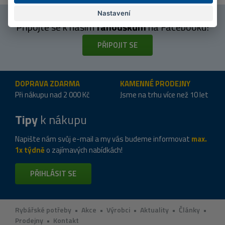
Nastavení
Připojte se k našim
fanouškům
na Facebooku!
PŘIPOJIT SE
DOPRAVA ZDARMA
KAMENNÉ PRODEJNY
Při nákupu nad 2 000 Kč
Jsme na trhu více než 10 let
Tipy
k nákupu
Napište nám svůj e-mail a my vás budeme informovat
max.
1x týdně
o zajímavých nabídkách!
PŘIHLÁSIT SE
Rybářské potřeby
•
Akce
•
Výrobci
•
Aktuality
•
Články
•
Prodejny
•
Kontakt