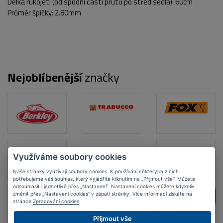
Délka rukojeti (od spodní části prutu po střed sedla): 60cm
Průměr špičky: 2.80mm
Nejoblíbenější
značky
Využíváme soubory cookies
Naše stránky využívají soubory cookies. K používání některých z nich
potřebujeme váš souhlas, který vyjádříte kliknutím na „Přijmout vše“. Můžete
odsouhlasit i jednotlivě přes „Nastavení“. Nastavení cookies můžete kdykoliv
ZPĚT
DALŠÍ
změnit přes „Nastavení cookies“ v zápatí stránky. Více informací získáte na
stránce
Zpracování cookies
.
Přijmout vše