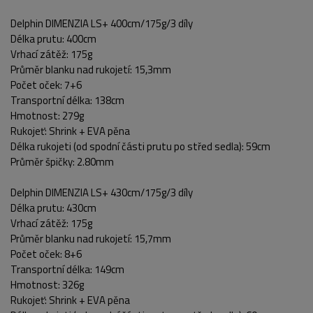
Delphin DIMENZIA LS+ 400cm/175g/3 díly
Délka prutu: 400cm
Vrhací zátěž: 175g
Průměr blanku nad rukojetí: 15,3mm
Počet oček: 7+6
Transportní délka: 138cm
Hmotnost: 279g
POPIS PRODUKTU
FOTO (9)
Rukojeť: Shrink + EVA pěna
Délka rukojeti (od spodní části prutu po střed sedla): 59cm
Průměr špičky: 2.80mm
Delphin DIMENZIA LS+ 430cm/175g/3 díly
Délka prutu: 430cm
Vrhací zátěž: 175g
Průměr blanku nad rukojetí: 15,7mm
Počet oček: 8+6
Transportní délka: 149cm
Hmotnost: 326g
Rukojeť: Shrink + EVA pěna