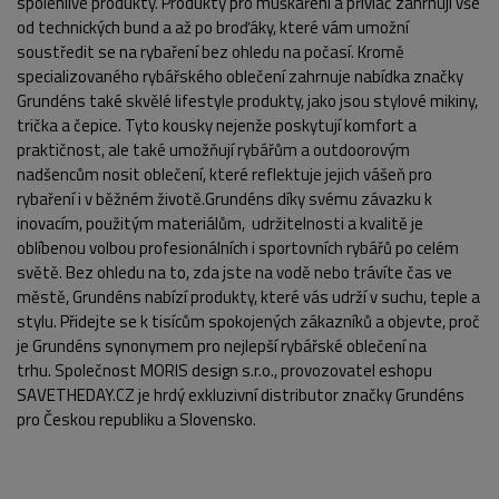
spolehlivé produkty. Produkty pro muškaření a přívlač zahrnují vše
od technických bund a až po broďáky, které vám umožní
soustředit se na rybaření bez ohledu na počasí. Kromě
specializovaného rybářského oblečení zahrnuje nabídka značky
Grundéns také skvělé lifestyle produkty, jako jsou stylové mikiny,
trička a čepice. Tyto kousky nejenže poskytují komfort a
praktičnost, ale také umožňují rybářům a outdoorovým
nadšencům nosit oblečení, které reflektuje jejich vášeň pro
rybaření i v běžném životě.Grundéns díky svému závazku k
inovacím, použitým materiálům, udržitelnosti a kvalitě je
oblíbenou volbou profesionálních i sportovních rybářů po celém
světě. Bez ohledu na to, zda jste na vodě nebo trávíte čas ve
městě, Grundéns nabízí produkty, které vás udrží v suchu, teple a
stylu. Přidejte se k tisícům spokojených zákazníků a objevte, proč
je Grundéns synonymem pro nejlepší rybářské oblečení na
trhu. Společnost MORIS design s.r.o., provozovatel eshopu
SAVETHEDAY.CZ je hrdý exkluzivní distributor značky Grundéns
pro Českou republiku a Slovensko.