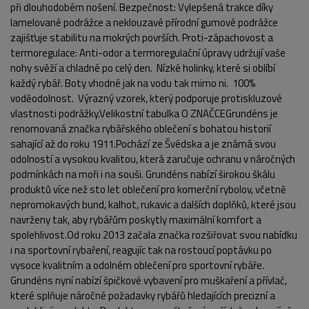
při dlouhodobém nošení. Bezpečnost: Vylepšená trakce díky
lamelované podrážce a neklouzavé přírodní gumové podrážce
zajišťuje stabilitu na mokrých površích. Proti-zápachovost a
termoregulace: Anti-odor a termoregulační úpravy udržují vaše
nohy svěží a chladné po celý den. Nízké holinky, které si oblíbí
každý rybář. Boty vhodné jak na vodu tak mimo ni. 100%
voděodolnost. Výrazný vzorek, který podporuje protiskluzové
vlastnosti podrážky.Velikostní tabulka O ZNAČCEGrundéns je
renomovaná značka rybářského oblečení s bohatou historií
sahající až do roku 1911.Pochází ze Švédska a je známá svou
odolností a vysokou kvalitou, která zaručuje ochranu v náročných
podmínkách na moři i na souši. Grundéns nabízí širokou škálu
produktů více než sto let oblečení pro komerční rybolov, včetně
nepromokavých bund, kalhot, rukavic a dalších doplňků, které jsou
navrženy tak, aby rybářům poskytly maximální komfort a
spolehlivost.Od roku 2013 začala značka rozšiřovat svou nabídku
i na sportovní rybaření, reagujíc tak na rostoucí poptávku po
vysoce kvalitním a odolném oblečení pro sportovní rybáře.
Grundéns nyní nabízí špičkové vybavení pro muškaření a přívlač,
které splňuje náročné požadavky rybářů hledajících precizní a