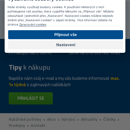
Naše stránky využívají soubory cookies. K používání některých z nich
Připojte se k našim
fanouškům
na Facebooku!
potřebujeme váš souhlas, který vyjádříte kliknutím na „Přijmout vše“. Můžete
odsouhlasit i jednotlivě přes „Nastavení“. Nastavení cookies můžete kdykoliv
změnit přes „Nastavení cookies“ v zápatí stránky. Více informací získáte na
PŘIPOJIT SE
stránce
Zpracování cookies
.
Přijmout vše
Nastavení
DOPRAVA ZDARMA
KAMENNÉ PRODEJNY
Při nákupu nad 2 000 Kč
Jsme na trhu více než 10 let
Tipy
k nákupu
Napište nám svůj e-mail a my vás budeme informovat
max.
1x týdně
o zajímavých nabídkách!
PŘIHLÁSIT SE
Rybářské potřeby
•
Akce
•
Výrobci
•
Aktuality
•
Články
•
Prodejny
•
Kontakt