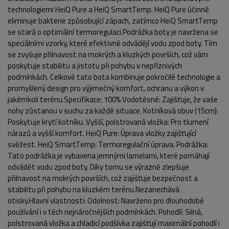
technologiemi HeiQ Pure a HeiQ SmartTemp. HeiQ Pure účinně
eliminuje bakterie způsobující zápach, zatímco HeiQ SmartTemp
se stará o optimální termoregulaci.Podrážka boty je navržena se
speciálními vzorky, které efektivně odvádějí vodu zpod boty. Tím
se zvyšuje přilnavost na mokrých a kluzkých površích, což vám
poskytuje stabilitu a jistotu při pohybu v nepříznivých
podmínkách. Celkově tato bota kombinuje pokročilé technologie a
promyšlený design pro výjimečný komfort, ochranu a výkon v
jakémkoli terénu.Specifikace: 100% Vodotěsné: Zajišťuje, že vaše
POPIS PRODUKTU
FOTO (6)
nohy zůstanou v suchu za každé situace. Kotníková obuv (15cm):
Poskytuje krytí kotníku. Vyšší, polstrovaná vložka: Pro tlumení
nárazů a vyšší komfort. HeiQ Pure: Úprava vložky zajišťující
svěžest. HeiQ SmartTemp: Termoregulační úprava. Podrážka:
Tato podrážka je vybavena jemnými lamelami, které pomáhají
odvádět vodu zpod boty. Díky tomu se výrazně zlepšuje
přilnavost na mokrých površích, což zajišťuje bezpečnost a
stabilitu při pohybu na kluzkém terénu.Nezanechává
otisky.Hlavní vlastnosti: Odolnost: Navrženo pro dlouhodobé
používání i v těch nejnáročnějších podmínkách. Pohodlí: Silná,
polstrovaná vložka a chladicí podšívka zajišťují maximální pohodlí i