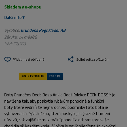
Skladem v e-shopu
Další info
Výrobce:
Grundéns Regnkläder AB
Záruka: 24 měsíců
Kód:
ZZJ760
Přidat mezi oblíbené
Sdílet odkaz přátelům
Boty Grundéns Deck-Boss Ankle BootKolekce DECK-BOSS™ je
navržena tak, aby poskytla rybářům pohodlné a funkční
boty, které vydrží i ty nejnáročnější podmínky.Tato bota je
vybavena silnější vložkou, která poskytuje výrazné tlumení
nárazů, což zajišťuje maximální pohodlí a ochranu pro vaše
chodidla při každém kroku. Vložka je navíc ošetřena špičkovými