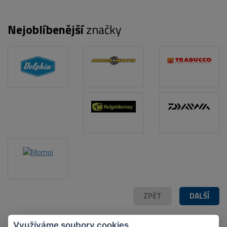
Nejoblíbenější
značky
ZPĚT
DALŠÍ
Využíváme soubory cookies