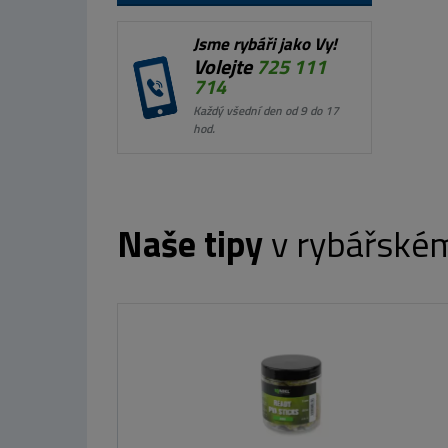
Jsme rybáři jako Vy!
Volejte
725 111
714
Každý všední den od 9 do 17
hod.
Naše tipy
v rybářské
Nikl Esence Corn
50ml
od 350 Kč