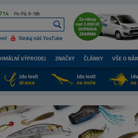
 714
Po-Pá: 9-18h
em!
Sleduj náš YouTube
XIMÁLNÍ
VÝPRODEJ
ZNAČKY
ČLÁNKY
VŠE O NÁ
Jdu lovit
Jdu lovit
Jdu
dravce
na moře
na