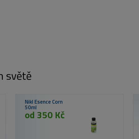
m světě
Shimano prut TX-2A 3,66m 3,25lb Cork
3 449 Kč