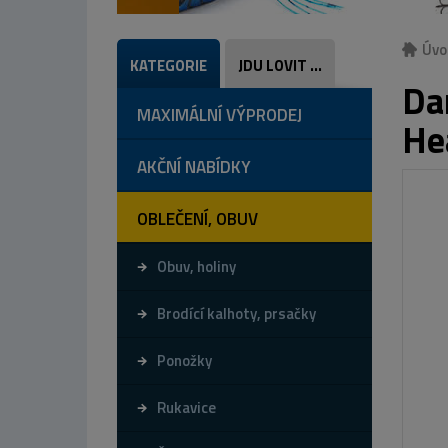
Úvo
KATEGORIE
JDU LOVIT ...
Da
MAXIMÁLNÍ VÝPRODEJ
He
AKČNÍ NABÍDKY
OBLEČENÍ, OBUV
Obuv, holiny
Brodící kalhoty, prsačky
Ponožky
Rukavice