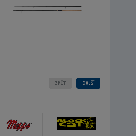
69 Kč
o Titanium Leader - 2ks
ZPĚT
DALŠÍ