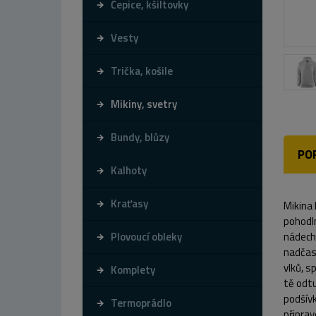
Čepice, kšiltovky
Vesty
Trička, košile
Mikiny, svetry
Bundy, blůzy
PO
Kalhoty
Kraťasy
Mikina 
pohodln
Plovoucí obleky
nádech 
nadčaso
vlků, s
Komplety
tě odtu
podšív
Termoprádlo
připra