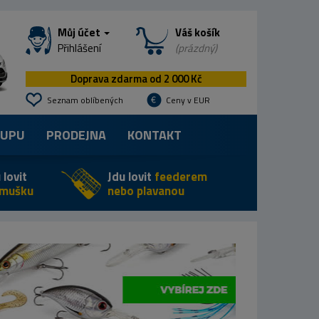
Můj účet
Váš košík
Přihlášení
(prázdný)
Doprava zdarma od 2 000 Kč
Seznam oblíbených
Ceny v EUR
KUPU
PRODEJNA
KONTAKT
 lovit
Jdu lovit
feederem
 mušku
nebo plavanou