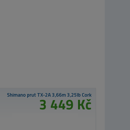
Westin Wobler
ID-Crank 1,5
4,8cm 8,5g Matt
Tiger
216 Kč