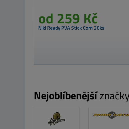
MIKBAITS Corn
Chips PVA Bomb
15ks - Corn
Chips
220 Kč
Nejoblíbenější
značk