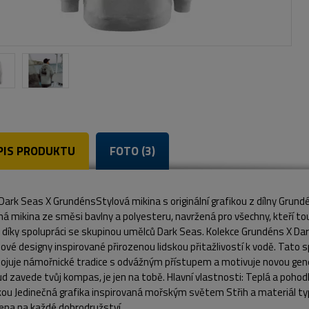
PIS PRODUKTU
FOTO (3)
Dark Seas X GrundénsStylová mikina s originální grafikou z dílny Grun
á mikina ze směsi bavlny a polyesteru, navržená pro všechny, kteří t
díky spolupráci se skupinou umělců Dark Seas. Kolekce Grundéns X Dark
vé designy inspirované přirozenou lidskou přitažlivostí k vodě. Tato 
pojuje námořnické tradice s odvážným přístupem a motivuje novou gener
d zavede tvůj kompas, je jen na tobě. Hlavní vlastnosti: Teplá a poho
kou Jedinečná grafika inspirovaná mořským světem Střih a materiál t
vena na každé dobrodružství