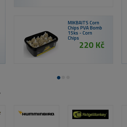
od 
ZFISH Lank
y