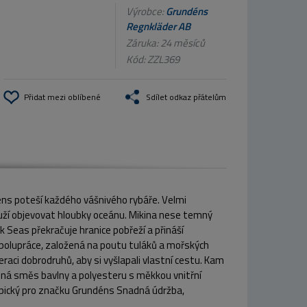
Výrobce:
Grundéns
Regnkläder AB
Záruka: 24 měsíců
Kód:
ZZL369
Přidat mezi oblíbené
Sdílet odkaz přátelům
déns poteší každého vášnivého rybáře. Velmi
ouží objevovat hloubky oceánu. Mikina nese temný
 Seas překračuje hranice pobřeží a přináší
spolupráce, založená na poutu tuláků a mořských
aci dobrodruhů, aby si vyšlapali vlastní cestu. Kam
dlná směs bavlny a polyesteru s měkkou vnitřní
ypický pro značku Grundéns Snadná údržba,