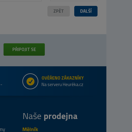
ZPĚT
DALŠÍ
PŘIPOJIT SE
OVĚŘENO ZÁKAZNÍKY
e-
Na serveru Heuréka.cz
Naše
prodejna
 my
Mělník