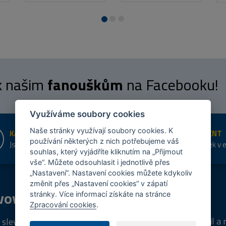
 k našim
fanouškům
na Facebooku!
Využíváme soubory cookies
Naše stránky využívají soubory cookies. K
KAMENNÉ PRODEJNY
ŠIROKÝ SORTIMENT
používání některých z nich potřebujeme váš
Jsme na trhu více než 10 let
Přes 20 tis. položek v 
souhlas, který vyjádříte kliknutím na „Přijmout
shopu
vše“. Můžete odsouhlasit i jednotlivě přes
„Nastavení“. Nastavení cookies můžete kdykoliv
změnit přes „Nastavení cookies“ v zápatí
vový
program
Tipy
k nákupu
stránky. Více informací získáte na stránce
Zpracování cookies
.
Napište nám svůj e-mail a
 sleva za registraci