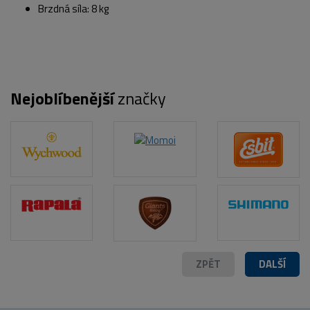
Brzdná síla: 8 kg
Nejoblíbenější
značky
ZPĚT
DALŠÍ