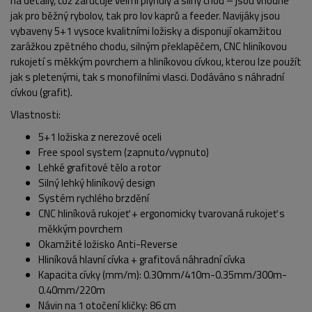
na detaily, což zaručuje velmi plynulý a silný chod – jsou vhodné
jak pro běžný rybolov, tak pro lov kaprů a feeder. Navijáky jsou
vybaveny 5+1 vysoce kvalitními ložisky a disponují okamžitou
zarážkou zpětného chodu, silným překlapěčem, CNC hliníkovou
rukojetí s měkkým povrchem a hliníkovou cívkou, kterou lze použít
jak s pletenými, tak s monofilními vlasci. Dodáváno s náhradní
cívkou (grafit).
Vlastnosti:
5+1 ložiska z nerezové oceli
Free spool system (zapnuto/vypnuto)
Lehké grafitové tělo a rotor
Silný lehký hliníkový design
POPIS PRODUKTU
FOTO (7)
Systém rychlého brzdění
CNC hliníková rukojeť + ergonomicky tvarovaná rukojeť s
měkkým povrchem
Okamžité ložisko Anti-Reverse
Hliníková hlavní cívka + grafitová náhradní cívka
Kapacita cívky (mm/m): 0.30mm/410m-0.35mm/300m-
0.40mm/220m
Návin na 1 otočení kličky: 86 cm