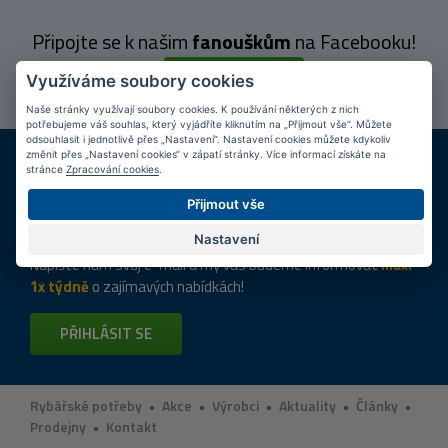
Připojte se k našim
fanouškům
na Facebooku!
PŘIPOJIT SE
Využíváme soubory cookies
Naše stránky využívají soubory cookies. K používání některých z nich
potřebujeme váš souhlas, který vyjádříte kliknutím na „Přijmout vše“. Můžete
odsouhlasit i jednotlivě přes „Nastavení“. Nastavení cookies můžete kdykoliv
DOPRAVA ZDARMA
KAMENNÉ PRODEJNY
změnit přes „Nastavení cookies“ v zápatí stránky. Více informací získáte na
stránce
Zpracování cookies
.
Při nákupu nad 2 000 Kč
Jsme na trhu více než 10 let
Přijmout vše
Tipy
k nákupu
Nastavení
Napište nám svůj e-mail a my vás budeme informovat
max.
1x týdně
o zajímavých nabídkách!
PŘIHLÁSIT SE
Rybářské potřeby
•
Akce
•
Výrobci
•
Aktuality
•
Články
•
Prodejny
•
Kontakt