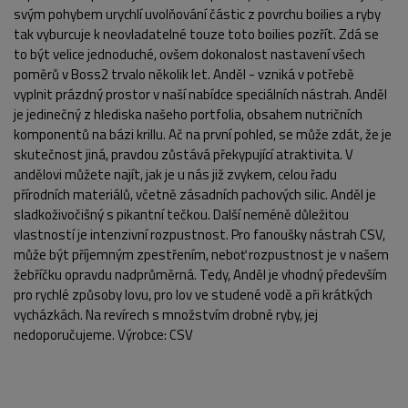
svým pohybem urychlí uvolňování částic z povrchu boilies a ryby
tak vyburcuje k neovladatelné touze toto boilies pozřít. Zdá se
to být velice jednoduché, ovšem dokonalost nastavení všech
poměrů v Boss2 trvalo několik let. Anděl - vzniká v potřebě
vyplnit prázdný prostor v naší nabídce speciálních nástrah. Anděl
POPIS PRODUKTU
je jedinečný z hlediska našeho portfolia, obsahem nutričních
komponentů na bázi krillu. Ač na první pohled, se může zdát, že je
skutečnost jiná, pravdou zůstává překypující atraktivita. V
andělovi můžete najít, jak je u nás již zvykem, celou řadu
přírodních materiálů, včetně zásadních pachových silic. Anděl je
sladkoživočišný s pikantní tečkou. Další neméně důležitou
vlastností je intenzivní rozpustnost. Pro fanoušky nástrah CSV,
může být příjemným zpestřením, neboť rozpustnost je v našem
žebříčku opravdu nadprůměrná. Tedy, Anděl je vhodný především
pro rychlé způsoby lovu, pro lov ve studené vodě a při krátkých
vycházkách. Na revírech s množstvím drobné ryby, jej
nedoporučujeme. Výrobce: CSV