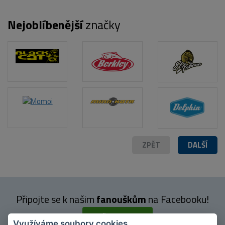
Nejoblíbenější
značky
ZPĚT
DALŠÍ
Připojte se k našim
fanouškům
na Facebooku!
PŘIPOJIT SE
Využíváme soubory cookies