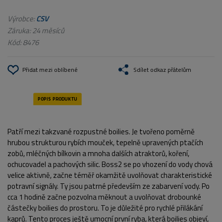
Výrobce:
CSV
Záruka: 24 měsíců
Kód:
8476
Přidat mezi oblíbené
Sdílet odkaz přátelům
Patří mezi takzvané rozpustné boilies. Je tvořeno poměrně
hrubou strukturou rybích mouček, tepelně upravených ptačích
zobů, mléčných bílkovin a mnoha dalších atraktorů, koření,
ochucovadel a pachových silic. Boss2 se po vhození do vody chová
velice aktivně, začne téměř okamžitě uvolňovat charakteristické
potravní signály. Ty jsou patrné především ze zabarvení vody. Po
cca 1 hodině začne pozvolna měknout a uvolňovat drobounké
částečky boilies do prostoru. To je důležité pro rychlé přilákání
kaprů. Tento proces ještě umocní první ryba, která boilies objeví,