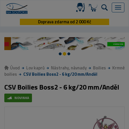
Menu
Doprava zdarma od 2 000 Kč
Úvod
Lov kaprů
Nástrahy, návnady
Boilies
Krmné
boilies
CSV Boilies Boss2 - 6 kg/20 mm/Anděl
CSV Boilies Boss2 - 6 kg/20 mm/Anděl
NOVINKA