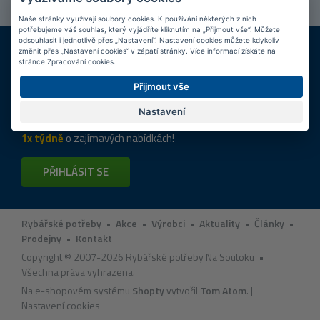
Naše stránky využívají soubory cookies. K používání některých z nich
potřebujeme váš souhlas, který vyjádříte kliknutím na „Přijmout vše“. Můžete
odsouhlasit i jednotlivě přes „Nastavení“. Nastavení cookies můžete kdykoliv
DOPRAVA ZDARMA
KAMENNÉ PRODEJNY
změnit přes „Nastavení cookies“ v zápatí stránky. Více informací získáte na
Při nákupu nad 2 000 Kč
Jsme na trhu více než 10 let
stránce
Zpracování cookies
.
Přijmout vše
Tipy
k nákupu
Nastavení
Napište nám svůj e-mail a my vás budeme informovat
max.
1x týdně
o zajímavých nabídkách!
PŘIHLÁSIT SE
Rybářské potřeby
•
Akce
•
Výrobci
•
Aktuality
•
Články
•
Prodejny
•
Kontakt
Copyright © 2007-2026 Rybářské potřeby Na Soutoku •
Všechna práva vyhrazena.
Na e-shopovém systému
Shopty
vytvořil
Tom Atom
. |
Nastavení cookies