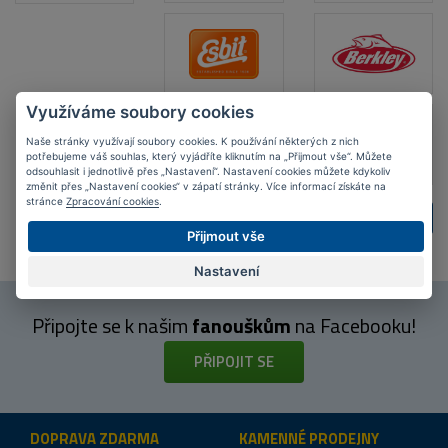
Využíváme soubory cookies
Naše stránky využívají soubory cookies. K používání některých z nich
potřebujeme váš souhlas, který vyjádříte kliknutím na „Přijmout vše“. Můžete
odsouhlasit i jednotlivě přes „Nastavení“. Nastavení cookies můžete kdykoliv
změnit přes „Nastavení cookies“ v zápatí stránky. Více informací získáte na
stránce
Zpracování cookies
.
ZPĚT
DALŠÍ
Přijmout vše
Nastavení
Připojte se k našim
fanouškům
na Facebooku!
PŘIPOJIT SE
DOPRAVA ZDARMA
KAMENNÉ PRODEJNY