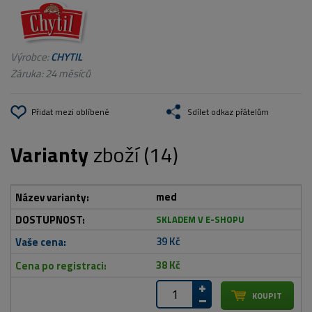
Výrobce:
CHYTIL
Záruka: 24 měsíců
Přidat mezi oblíbené
Sdílet odkaz přátelům
Varianty
zboží (14)
med
SKLADEM V E-SHOPU
39 Kč
38 Kč