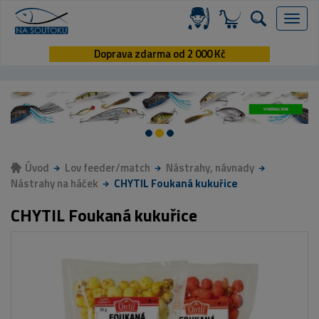
Menu
Doprava zdarma od 2 000 Kč
Úvod
Lov feeder/match
Nástrahy, návnady
Nástrahy na háček
CHYTIL Foukaná kukuřice
CHYTIL Foukaná kukuřice