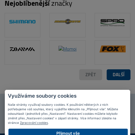
Nejoblíbenější
značky
ZPĚT
DALŠÍ
POPIS PRODUKTU
FOTO (8)
Využíváme soubory cookies
Připojte se k našim
fanouškům
na Facebooku!
Naše stránky využívají soubory cookies. K používání některých z nich
potřebujeme váš souhlas, který vyjádříte kliknutím na „Přijmout vše“. Můžete
odsouhlasit i jednotlivě přes „Nastavení“. Nastavení cookies můžete kdykoliv
PŘIPOJIT SE
změnit přes „Nastavení cookies“ v zápatí stránky. Více informací získáte na
stránce
Zpracování cookies
.
Přijmout vše