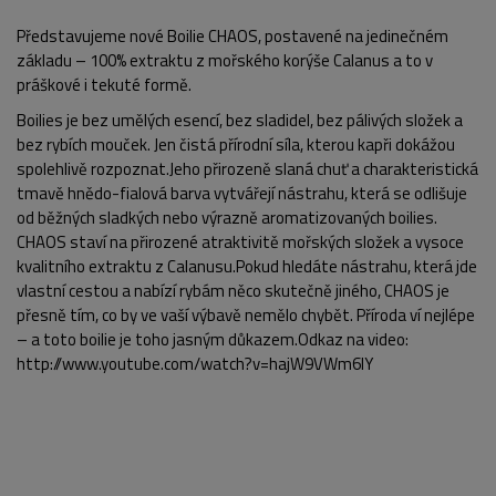
Představujeme nové Boilie CHAOS, postavené na jedinečném
základu – 100% extraktu z mořského korýše Calanus a to v
práškové i tekuté formě.
Boilies je bez umělých esencí, bez sladidel, bez pálivých složek a
bez rybích mouček. Jen čistá přírodní síla, kterou kapři dokážou
spolehlivě rozpoznat.Jeho přirozeně slaná chuť a charakteristická
tmavě hnědo-fialová barva vytvářejí nástrahu, která se odlišuje
od běžných sladkých nebo výrazně aromatizovaných boilies.
CHAOS staví na přirozené atraktivitě mořských složek a vysoce
kvalitního extraktu z Calanusu.Pokud hledáte nástrahu, která jde
vlastní cestou a nabízí rybám něco skutečně jiného, CHAOS je
přesně tím, co by ve vaší výbavě nemělo chybět. Příroda ví nejlépe
– a toto boilie je toho jasným důkazem.Odkaz na video:
http://www.youtube.com/watch?v=hajW9VWm6lY