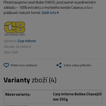
Představujeme nové Boilie CHAOS, postavené na jedinečném
základu – 100% extraktu z mořského korýše Calanus a to v
práškové i tekuté formě.
Další info
Výrobce:
Carp Inferno
Záruka: 24 měsíců
Kód:
CI69
Přidat mezi oblíbené
Sdílet odkaz přátelům
Varianty
zboží (4)
Carp Inferno Boilies Chaos|20
mm 250 g