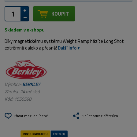
KOUPIT
Skladem v e-shopu
Díky magnetickému systému Weight Ramp házíte Long Shot
extrémně daleko a přesně!
Další info
Výrobce:
BERKLEY
Záruka: 24 měsíců
Kód:
1550598
Přidat mezi oblíbené
Sdílet odkaz přátelům