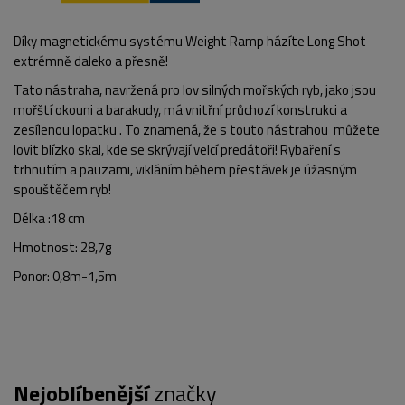
Díky magnetickému systému Weight Ramp házíte Long Shot
extrémně daleko a přesně!
Tato nástraha, navržená pro lov silných mořských ryb, jako jsou
mořští okouni a barakudy, má vnitřní průchozí konstrukci a
zesílenou lopatku . To znamená, že s touto nástrahou můžete
lovit blízko skal, kde se skrývají velcí predátoři! Rybaření s
trhnutím a pauzami, vikláním během přestávek je úžasným
spouštěčem ryb!
Délka :18 cm
Hmotnost: 28,7g
Ponor: 0,8m-1,5m
Nejoblíbenější
značky
POPIS PRODUKTU
FOTO (3)