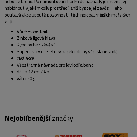
nebo ze břehu. Po namontování háčku do návnady je možné jej
nabídnout v jakémkoliv prostředí, aniž byste jej zavěsili. Jeho
poutavá akce upoutá pozornost i těch nejopatrnějších mořských
vlků.
Vůně Powerbait
Zinková jigová hlava
Rybolov bez závěsů
Super ostrý offsetový háček odolný vůči slané vodě
živá akce
POPIS PRODUKTU
Všestranná návnada pro lov lodí a bank
délka 12 cm / 4in
váha 20 g
Nejoblíbenější
značky