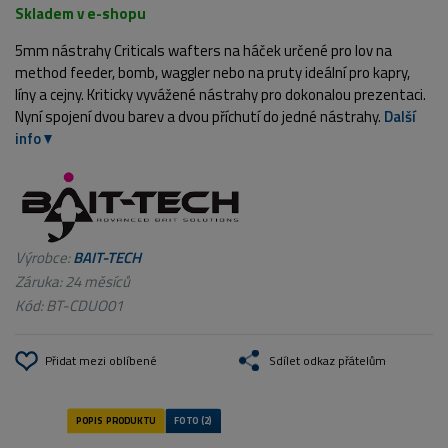
Skladem v e-shopu
5mm nástrahy Criticals wafters na háček určené pro lov na
method feeder, bomb, waggler nebo na pruty ideální pro kapry,
líny a cejny. Kriticky vyvážené nástrahy pro dokonalou prezentaci.
Nyní spojení dvou barev a dvou příchutí do jedné nástrahy.
Další
info
Výrobce:
BAIT-TECH
Záruka: 24 měsíců
Kód:
BT-CDUO01
Přidat mezi oblíbené
Sdílet odkaz přátelům