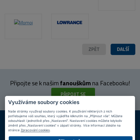
ZPĚT
DALŠÍ
Připojte se k našim
fanouškům
na Facebooku!
PŘIPOJIT SE
Využíváme soubory cookies
Naše stránky využívají soubory cookies. K používání některých z nich
potřebujeme váš souhlas, který vyjádříte kliknutím na „Přijmout vše“. Můžete
DOPRAVA ZDARMA
KAMENNÉ PRODEJNY
odsouhlasit i jednotlivě přes „Nastavení“. Nastavení cookies můžete kdykoliv
Při nákupu nad 2 000 Kč
Jsme na trhu více než 10 let
změnit přes „Nastavení cookies“ v zápatí stránky. Více informací získáte na
stránce
Zpracování cookies
.