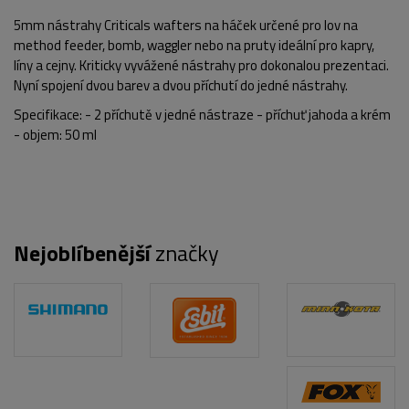
5mm nástrahy Criticals wafters na háček určené pro lov na
method feeder, bomb, waggler nebo na pruty ideální pro kapry,
líny a cejny. Kriticky vyvážené nástrahy pro dokonalou prezentaci.
Nyní spojení dvou barev a dvou příchutí do jedné nástrahy.
Specifikace: - 2 příchutě v jedné nástraze - příchuť jahoda a krém
- objem: 50 ml
Nejoblíbenější
značky
POPIS PRODUKTU
FOTO (2)