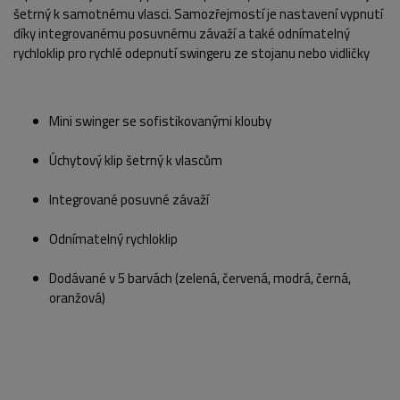
šetrný k samotnému vlasci. Samozřejmostí je nastavení vypnutí
díky integrovanému posuvnému závaží a také odnímatelný
rychloklip pro rychlé odepnutí swingeru ze stojanu nebo vidličky
POPIS PRODUKTU
Mini swinger se sofistikovanými klouby
Úchytový klip šetrný k vlascům
Integrované posuvné závaží
Odnímatelný rychloklip
Dodávané v 5 barvách (zelená, červená, modrá, černá,
oranžová)