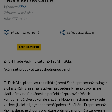
Výrobce:
Zfish
Záruka: 24 měsíců
Kód:
SET-7837
Přidat mezi oblíbené
Sdílet odkaz přátelům
ZFISH Trade Pack Indicator Z-Tec Mini 30ks
Akční set produktů za zvýhodněnou cenu!
Z-Tech Mini představuje unikátní, prvotřídně zpracovaný swinger
z dílny ZFISH v minimalistickém provedení. Při jeho vývoji jsme
kladli důraz na funkčnost a perfektní zpracování všech
komponentů. Dva dokonalé sladěné kloubní mechanismy skvěle
zachycují jakýkoli, byť sebemenší pohyb při záběru. Propracovaný
klip na vlasec je vhodný pro různé průměry monofilů a zároveň je