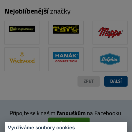
Nejoblíbenější
značky
ZPĚT
DALŠÍ
Připojte se k našim
fanouškům
na Facebooku!
PŘIPOJIT SE
Využíváme soubory cookies