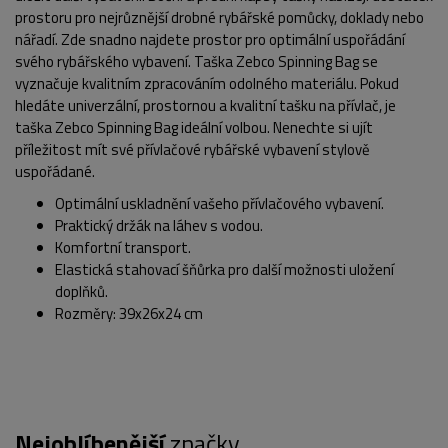
POPIS PRODUKTU
FOTO (5)
prostoru pro nejrůznější drobné rybářské pomůcky, doklady nebo
nářadí. Zde snadno najdete prostor pro optimální uspořádání
svého rybářského vybavení. Taška Zebco Spinning Bag se
vyznačuje kvalitním zpracováním odolného materiálu. Pokud
hledáte univerzální, prostornou a kvalitní tašku na přívlač, je
taška Zebco Spinning Bag ideální volbou. Nenechte si ujít
příležitost mít své přívlačové rybářské vybavení stylově
uspořádané.
Optimální uskladnění vašeho přívlačového vybavení.
Praktický držák na láhev s vodou.
Komfortní transport.
Elastická stahovací šňůrka pro další možnosti uložení
doplňků.
Rozměry: 39x26x24 cm
Nejoblíbenější
značky