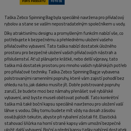
Taška Zebco Spinning Bag byla speciálně navržena pro přívlačový
rybolov a stane se vaším nepostradatelným společníkem u vody.
Díky atraktivnímu designu a promyšleným funkcím nabízí vše, co
potřebujete k bezpečnému a přehlednému uložení vašeho
přívlačového vybavení. Tato taška nabízí dostatek úložného
prostoru pro bezpečné uložení vašich přívlačových nástrah a
příslušenství. Ať už plánujete krátké, nebo delší výpravy, tato
taška má dostatek prostoru pro mnoho vašich rybářských potřeb
pro přívlačové techniky. Taška Zebco Spinning Bag je vybavena
polstrovanými ramenními popruhy, které vám zajistí pohodlí bez
ohledu na to, jak daleko musíte jít. Dobře polstrované popruhy
zaručí, že budete moci bez námahy přenášet své rybářské
vybavení, aniž byste museli obětovat pohodlí. Tato konkrétní
taška má také boční kapsu speciálně navrženou pro uložení vaší
láhve s vodou. Díky tomu budete mít vždy na dosah zásobu
osvěžujících tekutin, abyste při rybaření zůstali fit. Elastická
stahovací šňůrka na horní straně kapsy vám umožní bezpečně
uložit další vybavení. Boční a přední kapsy tašky nabízejí dostatek