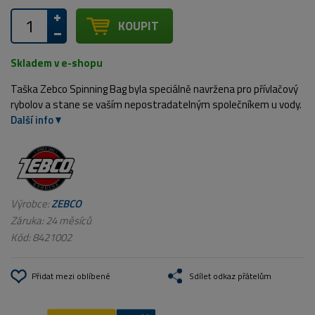
KOUPIT
Skladem v e-shopu
Taška Zebco Spinning Bag byla speciálně navržena pro přívlačový
rybolov a stane se vaším nepostradatelným společníkem u vody.
Další info
Výrobce:
ZEBCO
Záruka: 24 měsíců
Kód:
8421002
Přidat mezi oblíbené
Sdílet odkaz přátelům