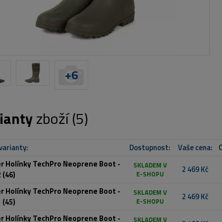
+
6
ianty
zboží (5)
varianty:
Dostupnost:
Vaše cena:
C
r Holínky TechPro Neoprene Boot -
SKLADEM V
2 469 Kč
 (46)
E-SHOPU
r Holínky TechPro Neoprene Boot -
SKLADEM V
2 469 Kč
 (45)
E-SHOPU
r Holínky TechPro Neoprene Boot -
SKLADEM V