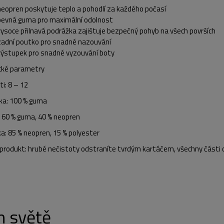
neopren poskytuje teplo a pohodlí za každého počasí
pevná guma pro maximální odolnost
vysoce přilnavá podrážka zajištuje bezpečný pohyb na všech površích
zadní poutko pro snadné nazouvání
výstupek pro snadné vyzouvání boty
cké parametry
ti: 8 – 12
ka: 100 % guma
: 60 % guma, 40 % neopren
a: 85 % neopren, 15 % polyester
 produkt: hrubé nečistoty odstraníte tvrdým kartáčem, všechny části 
m světě