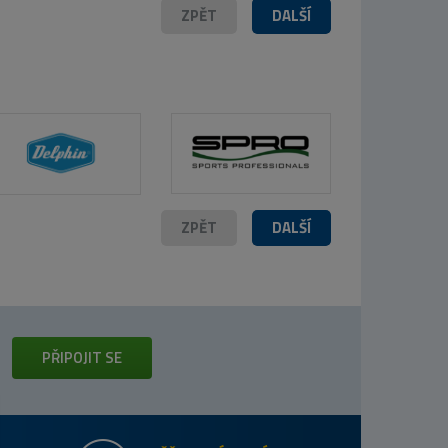
ZPĚT
DALŠÍ
ZPĚT
DALŠÍ
PŘIPOJIT SE