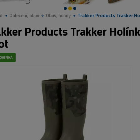
d
Oblečení, obuv
Obuv, holiny
Trakker Products Trakker H
akker Products Trakker Holín
ot
OVINKA