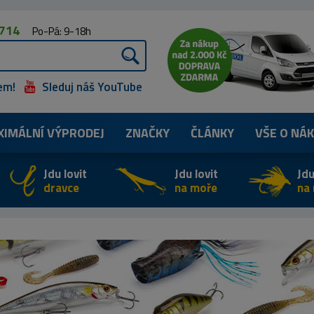
 714
Po-Pá: 9-18h
em!
Sleduj náš YouTube
XIMÁLNÍ
VÝPRODEJ
ZNAČKY
ČLÁNKY
VŠE O NÁ
Jdu lovit
Jdu lovit
Jdu
dravce
na moře
na