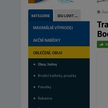
Úvo
KATEGORIE
JDU LOVIT ...
Tr
MAXIMÁLNÍ VÝPRODEJ
Bo
AKČNÍ NABÍDKY
N
OBLEČENÍ, OBUV
Obuv, holiny
Brodící kalhoty, prsačky
Ponožky
Rukavice