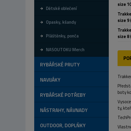
size 10
Dětské oblečení
Trakke
size 9 
Opasky, kšandy
Trakke
Pláštěnky, ponča
size 8 
NASOUTOKU Merch
PO
RYBÁŘSKÉ PRUTY
Trakke
NAVIJÁKY
Předst
boty k
RYBÁŘSKÉ POTŘEBY
Vysoce 
ty, kte
NÁSTRAHY, NÁVNADY
TechPr
OUTDOOR, DOPLŇKY
Vlastn