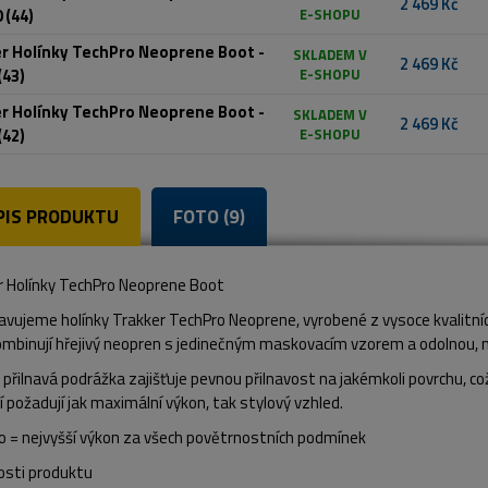
2 469 Kč
 (44)
E-SHOPU
r Holínky TechPro Neoprene Boot -
SKLADEM V
2 469 Kč
(43)
E-SHOPU
r Holínky TechPro Neoprene Boot -
SKLADEM V
2 469 Kč
(42)
E-SHOPU
PIS PRODUKTU
FOTO (9)
r Holínky TechPro Neoprene Boot
avujeme holínky Trakker TechPro Neoprene, vyrobené z vysoce kvalitní
ombinují hřejivý neopren s jedinečným maskovacím vzorem a odolnou,
přilnavá podrážka zajišťuje pevnou přilnavost na jakémkoli povrchu, což
ří požadují jak maximální výkon, tak stylový vzhled.
o = nejvyšší výkon za všech povětrnostních podmínek
osti produktu