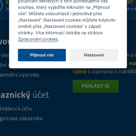
používání některých z nich potřebujeme váš
KAMENNÉ PRODEJNY
ŠIROKÝ SORTIMENT
souhlas, který vyjádříte kliknutím na „Přijmout
Jsme na trhu více než 10 let
Přes 20 tis. položek v 
vše“. Můžete odsouhlasit i jednotlivě přes
shopu
„Nastavení“. Nastavení cookies můžete kdykoliv
změnit přes „Nastavení cookies“ v zápatí
stránky. Více informací získáte na stránce
vový
program
Tipy
k nákupu
Zpracování cookies
.
Napište nám svůj e-mail a
 sleva za registraci
Přijmout vše
Nastavení
vás budeme informovat
ma
ční nabídky
týdně
o zajímavých nabídk
ximální výprodej
PŘIHLÁSIT SE
aznický
účet
ihlášení k účtu
gistrace zákazníka