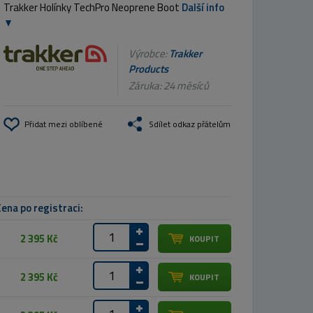
Trakker Holínky TechPro Neoprene Boot
Další info
Výrobce:
Trakker
Products
Záruka: 24 měsíců
Přidat mezi oblíbené
Sdílet odkaz přátelům
ena po registraci:
2 395 Kč
2 395 Kč