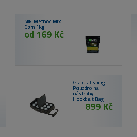
N
C
2 339 Kč
Prut Westin W3 Finesse T&C 2nd 2,13cm
5-15g VÝPRODEJ