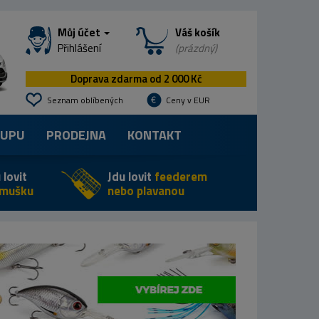
Můj účet
Váš košík
Přihlášení
(prázdný)
Doprava zdarma od 2 000 Kč
Seznam oblíbených
Ceny v EUR
KUPU
PRODEJNA
KONTAKT
 lovit
Jdu lovit
feederem
 mušku
nebo plavanou