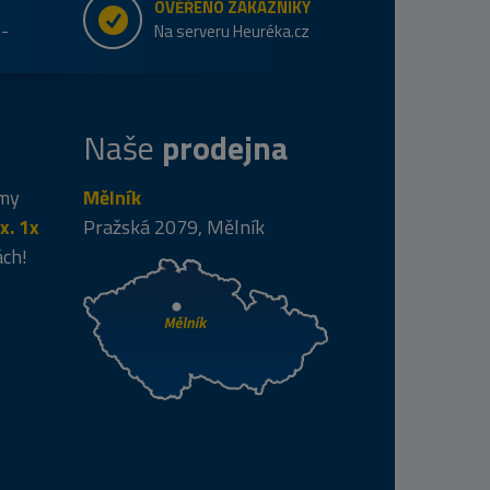
OVĚŘENO ZÁKAZNÍKY
e-
Na serveru Heuréka.cz
Naše
prodejna
 my
Mělník
x. 1x
Pražská 2079, Mělník
ách!