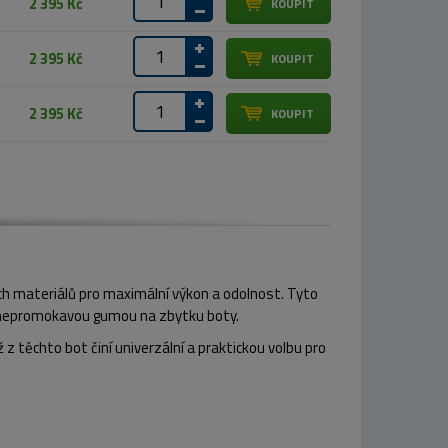
2 395 Kč
2 395 Kč
2 395 Kč
ch materiálů pro maximální výkon a odolnost. Tyto
 nepromokavou gumou na zbytku boty.
 z těchto bot činí univerzální a praktickou volbu pro