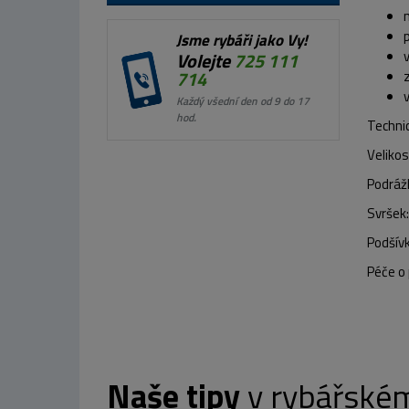
Jsme rybáři jako Vy!
Volejte
725 111
714
Každý všední den od 9 do 17
hod.
Techni
Velikos
Podráž
Svršek
Podšívk
Péče o
Naše tipy
v rybářské