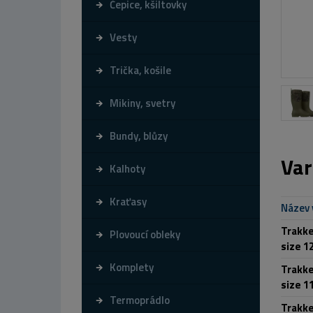
Čepice, kšiltovky
Vesty
Trička, košile
Mikiny, svetry
Bundy, blůzy
Var
Kalhoty
Kraťasy
Název 
Trakke
Plovoucí obleky
size 12
Komplety
Trakke
size 11
Termoprádlo
Trakke