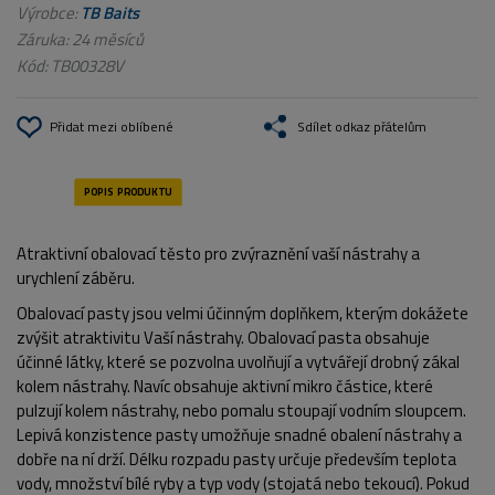
Výrobce:
TB Baits
Záruka: 24 měsíců
Kód:
TB00328V
Přidat mezi oblíbené
Sdílet odkaz přátelům
Atraktivní obalovací těsto pro zvýraznění vaší nástrahy a
urychlení záběru.
Obalovací pasty jsou velmi účinným doplňkem, kterým dokážete
zvýšit atraktivitu Vaší nástrahy. Obalovací pasta obsahuje
účinné látky, které se pozvolna uvolňují a vytvářejí drobný zákal
kolem nástrahy. Navíc obsahuje aktivní mikro částice, které
pulzují kolem nástrahy, nebo pomalu stoupají vodním sloupcem.
Lepivá konzistence pasty umožňuje snadné obalení nástrahy a
dobře na ní drží. Délku rozpadu pasty určuje především teplota
vody, množství bílé ryby a typ vody (stojatá nebo tekoucí). Pokud