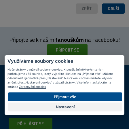
ZPĚT
DALŠÍ
Připojte se k našim
fanouškům
na Facebooku!
PŘIPOJIT SE
Využíváme soubory cookies
Naše stránky využívají soubory cookies. K používání některých z nich
DOPRAVA ZDARMA
KAMENNÉ PRODEJNY
potřebujeme váš souhlas, který vyjádříte kliknutím na „Přijmout vše“. Můžete
Při nákupu nad 2 000 Kč
Jsme na trhu více než 10 let
odsouhlasit i jednotlivě přes „Nastavení“. Nastavení cookies můžete kdykoliv
změnit přes „Nastavení cookies“ v zápatí stránky. Více informací získáte na
stránce
Zpracování cookies
.
Tipy
k nákupu
Přijmout vše
Napište nám svůj e-mail a my vás budeme informovat
max.
Nastavení
1x týdně
o zajímavých nabídkách!
PŘIHLÁSIT SE