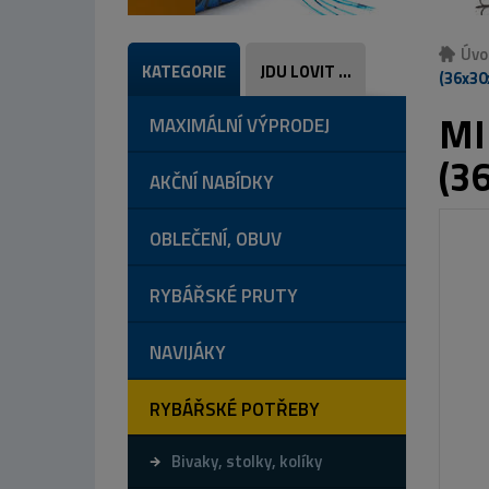
Úvo
KATEGORIE
JDU LOVIT ...
(36x30
MI
MAXIMÁLNÍ VÝPRODEJ
(3
AKČNÍ NABÍDKY
OBLEČENÍ, OBUV
RYBÁŘSKÉ PRUTY
NAVIJÁKY
RYBÁŘSKÉ POTŘEBY
Bivaky, stolky, kolíky