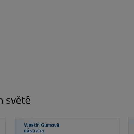
m světě
Westin
Polarizační br