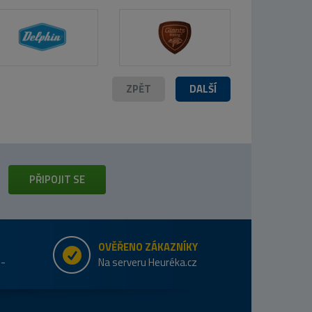
ZPĚT
DALŠÍ
PŘIPOJIT SE
OVĚŘENO ZÁKAZNÍKY
e-
Na serveru Heuréka.cz