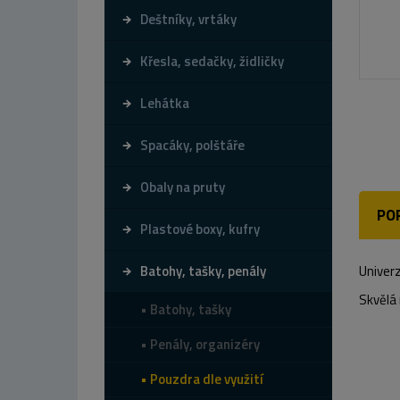
Deštníky, vrtáky
Křesla, sedačky, židličky
Lehátka
Spacáky, polštáře
Obaly na pruty
PO
Plastové boxy, kufry
Batohy, tašky, penály
Univer
Skvělá 
Batohy, tašky
Penály, organizéry
Pouzdra dle využití