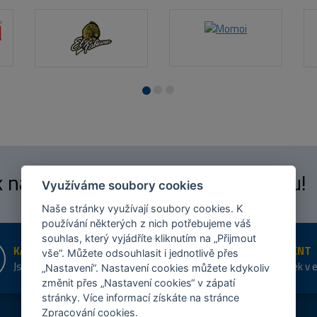
 k našim
fanouškům
na Facebooku!
Využíváme soubory cookies
Naše stránky využívají soubory cookies. K
používání některých z nich potřebujeme váš
souhlas, který vyjádříte kliknutím na „Přijmout
KAMENNÉ PRODEJNY
ŠIROKÝ SORTIMENT
vše“. Můžete odsouhlasit i jednotlivě přes
Jsme na trhu více než 10 let
Přes 20 tis. položek v 
„Nastavení“. Nastavení cookies můžete kdykoliv
shopu
změnit přes „Nastavení cookies“ v zápatí
stránky. Více informací získáte na stránce
Zpracování cookies
.