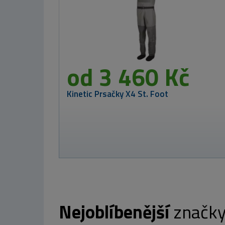
189 Kč
36
Westi
7g Sup
Nejoblíbenější
značk