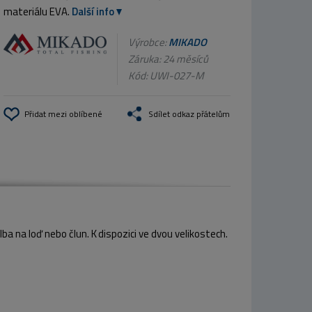
materiálu EVA.
Další info
Výrobce:
MIKADO
Záruka: 24 měsíců
Kód:
UWI-027-M
Přidat mezi oblíbené
Sdílet odkaz přátelům
lba na loď nebo člun. K dispozici ve dvou velikostech.