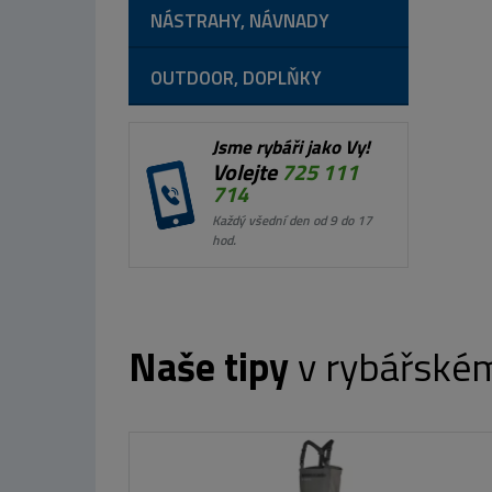
NÁSTRAHY, NÁVNADY
OUTDOOR, DOPLŇKY
Jsme rybáři jako Vy!
Volejte
725 111
714
Každý všední den od 9 do 17
hod.
Naše tipy
v rybářské
Westin DropBite Spin Tail Jig Bling Perch
2,6cm 8g