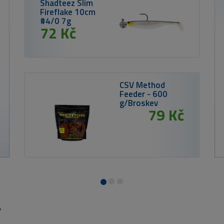
W6 Street 15
Matte Black L
Smoke LM Bl
White AR Blu
2 130 K
 Kč
n Gumová nástraha ShadTeez 9cm
er Orange 1ks
y