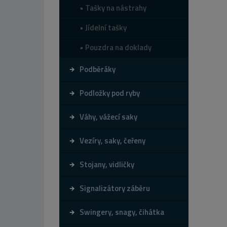
Tašky na nástrahy
Jídelní tašky
Pouzdra na doklady
Podběráky
Podložky pod ryby
Váhy, vážecí saky
Vezíry, saky, čeřeny
Stojany, vidličky
Signalizátory záběru
Swingery, snagy, čihátka