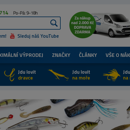
 714
Po-Pá: 9-18h
em!
Sleduj náš YouTube
XIMÁLNÍ
VÝPRODEJ
ZNAČKY
ČLÁNKY
VŠE O NÁ
Jdu lovit
Jdu lovit
Jdu
dravce
na moře
na