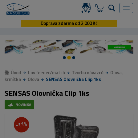
Menu
Doprava zdarma od 2 000 Kč
Úvod
Lov feeder/match
Tvorba návazců
Olova,
krmítka
Olova
SENSAS Olovnička Clip 1ks
SENSAS Olovnička Clip 1ks
NOVINKA
-11%