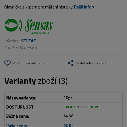
Olovnička s klipem pro měření hloubky.
Další info
Výrobce:
SENSAS
Záruka: 24 měsíců
Přidat mezi oblíbené
Sdílet odkaz přátelům
Varianty
zboží (3)
10gr
SKLADEM V E-SHOPU
44 Kč
40 Kč