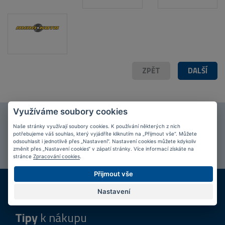
ZPĚT
DALŠÍ
Využíváme soubory cookies
Připojte se k našim
fanouškům
na Facebooku!
Naše stránky využívají soubory cookies. K používání některých z nich
potřebujeme váš souhlas, který vyjádříte kliknutím na „Přijmout vše“. Můžete
PŘIPOJIT SE
odsouhlasit i jednotlivě přes „Nastavení“. Nastavení cookies můžete kdykoliv
změnit přes „Nastavení cookies“ v zápatí stránky. Více informací získáte na
stránce
Zpracování cookies
.
Přijmout vše
DOPRAVA ZDARMA
KAMENNÉ PRODEJNY
Při nákupu nad 2 000 Kč
Jsme na trhu více než 10 let
Nastavení
Tipy
k nákupu