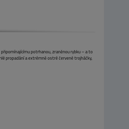
du připomínajícímu potrhanou, zraněnou rybku – a to
rychlé propadání a extrémně ostré červené trojháčky,