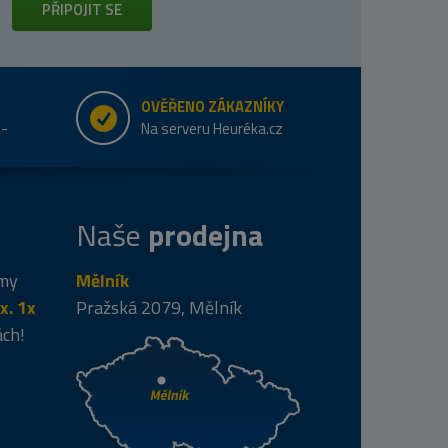
PŘIPOJIT SE
OVĚŘENO ZÁKAZNÍKY
e-
Na serveru Heuréka.cz
Naše
prodejna
 my
Mělník
x. 1x
Pražská 2079, Mělník
ách!