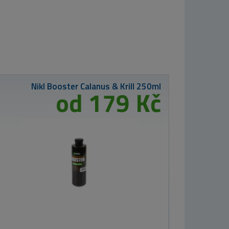
Nikl Booster Calanus & Krill 250ml
od 179 Kč
1 1
MIVARDI Pru
2-díl