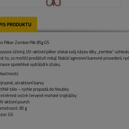
PIS PRODUKTU
c Pilker Zombie Pilk 85g GS
ysoce účinný, UV-aktivní pilker získal svůj název díky „zombie“ vzhle
ně to, co mořští predátoři milují. Nabízí agresivní barevné provedení, 
ravce spolehlivě vydráždí k útoku.
vlastnosti:
výrazné, atraktivní barvy
štíhlé tělo – rychle propadá do hloubky
extrémně ostré červené mořské trojháčky
UV aktivní povrch
hmotnost: 85 g
vzor: GS