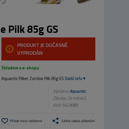
e Pilk 85g GS
PRODUKT JE DOČASNĚ
VYPRODÁN
Skladem v e-shopu
Aquantic Pilker Zombie Pilk 85g GS
Další info
Výrobce:
Aquantic
Záruka: 24 měsíců
Kód:
5423085
Přidat mezi oblíbené
Sdílet odkaz přátelům