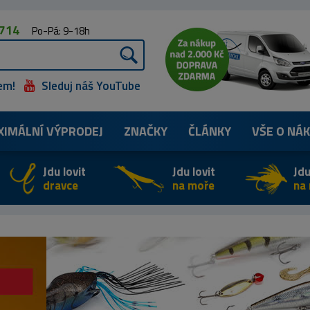
 714
Po-Pá: 9-18h
em!
Sleduj náš YouTube
XIMÁLNÍ
VÝPRODEJ
ZNAČKY
ČLÁNKY
VŠE O NÁ
Jdu lovit
Jdu lovit
Jdu
dravce
na moře
na