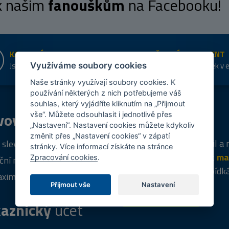
 k našim
fanouškům
na Facebooku!
KAMENNÉ PRODEJNY
ŠIROKÝ SORTIMENT
Jsme na trhu více než 10 let
Přes 20 tis. položek v 
Využíváme soubory cookies
shopu
Naše stránky využívají soubory cookies. K
používání některých z nich potřebujeme váš
souhlas, který vyjádříte kliknutím na „Přijmout
vový
program
Tipy
k nákupu
vše“. Můžete odsouhlasit i jednotlivě přes
„Nastavení“. Nastavení cookies můžete kdykoliv
změnit přes „Nastavení cookies“ v zápatí
Napište nám svůj e-mail a
 sleva za registraci
stránky. Více informací získáte na stránce
vás budeme informovat
ma
Zpracování cookies
.
ční nabídky
týdně
o zajímavých nabídk
ximální výprodej
Přijmout vše
Nastavení
PŘIHLÁSIT SE
aznický
účet