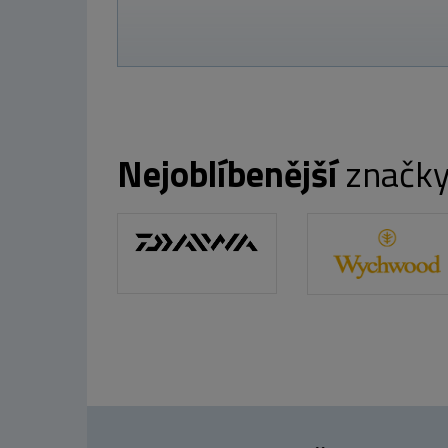
Nejoblíbenější
značk