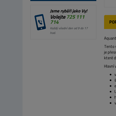
Jsme rybáři jako Vy!
Volejte
725 111
714
PO
Každý všední den od 9 do 17
hod.
Aquanti
Tento v
je přes
které d
Hlavní 