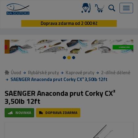
Menu
Doprava zdarma od 2 000 Kč
Úvod
Rybářské pruty
Kaprové pruty
2-dílné dělené
SAENGER Anaconda prut Corky CX² 3,50lb 12ft
SAENGER Anaconda prut Corky CX²
3,50lb 12ft
NOVINKA
DOPRAVA ZDARMA