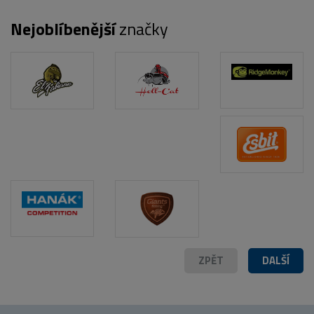
Nejoblíbenější
značky
ZPĚT
DALŠÍ