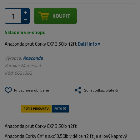
KOUPIT
Skladem v e-shopu
Anaconda prut Corky CX? 3,50lb 12ft
Další info
Výrobce:
Anaconda
Záruka: 24 měsíců
Kód:
5621362
Přidat mezi oblíbené
Sdílet odkaz přátelům
Anaconda prut Corky CX? 3,50lb 12ft
Anaconda Corky CX² s akcí 3,50lb v délce 12 ft je silový kaprový