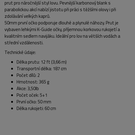
prut pro náročnější styl lovu. Pevnější karbonový blank s
parabolickou akcí nabízí jistotu při práci s těžšími olovy i při
zdolávání velkých kaprů.
50mm první očko podporuje dlouhé a plynulé náhozy. Prut je
vybaven lehkými K-Guide očky, příjemnou korkovou rukojetí a
kvalitním sedlem navijáku. Ideální pro lov na větších vodách a
střední vzdálenosti.
Technické údaje:
Délka prutu: 12 ft (3,66 m)
Transportní délka: 187 cm
Počet dílů: 2
Hmotnost: 365 g
Akce: 3,50lb
Počet oček: 5+1
POPIS PRODUKTU
FOTO (4)
První očko: 50 mm
Délka rukojeti: 60 cm