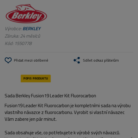
Výrobce:
BERKLEY
Záruka: 24 měsíců
Kód:
1550778
Přidat mezi oblíbené
Sdílet odkaz přátelům
Sada Berkley Fusion19 Leader Kit Fluorocarbon
Fusion19 Leader Kit Fluorocarbon je kompletními sada na výrobu
vlastního návazce z fluorocarbonu.
Vyrobit si vlastní návazec
Vám zabere jen pár minut.
Sada obsahuje vše, co potřebujete k výrobě svých návazců.