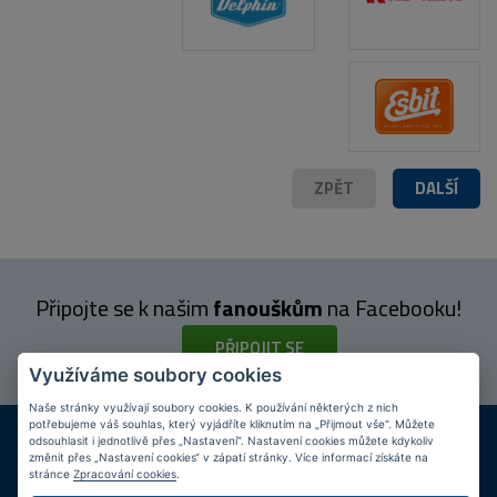
ZPĚT
DALŠÍ
Připojte se k našim
fanouškům
na Facebooku!
PŘIPOJIT SE
Využíváme soubory cookies
Naše stránky využívají soubory cookies. K používání některých z nich
potřebujeme váš souhlas, který vyjádříte kliknutím na „Přijmout vše“. Můžete
DOPRAVA ZDARMA
KAMENNÉ PRODEJNY
odsouhlasit i jednotlivě přes „Nastavení“. Nastavení cookies můžete kdykoliv
Při nákupu nad 2 000 Kč
Jsme na trhu více než 10 let
změnit přes „Nastavení cookies“ v zápatí stránky. Více informací získáte na
stránce
Zpracování cookies
.