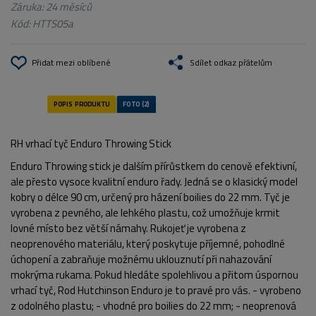
Záruka: 24 měsíců
Kód:
HTTS05a
Přidat mezi oblíbené
Sdílet odkaz přátelům
RH vrhací tyč Enduro Throwing Stick
Enduro Throwing stick je dalším přírůstkem do cenově efektivní,
ale přesto vysoce kvalitní enduro řady. Jedná se o klasický model
kobry o délce 90 cm, určený pro házení boilies do 22 mm. Tyč je
vyrobena z pevného, ale lehkého plastu, což umožňuje krmit
lovné místo bez větší námahy. Rukojeť je vyrobena z
neoprenového materiálu, který poskytuje příjemné, pohodlné
úchopení a zabraňuje možnému uklouznutí při nahazování
mokrýma rukama. Pokud hledáte spolehlivou a přitom úspornou
vrhací tyč, Rod Hutchinson Enduro je to pravé pro vás. - vyrobeno
z odolného plastu; - vhodné pro boilies do 22 mm; - neoprenová