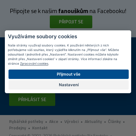
Připojte se k našim
fanouškům
na Facebooku!
PŘIPOJIT SE
Využíváme soubory cookies
DOPRAVA ZDARMA
KAMENNÉ PRODEJNY
Naše stránky využívají soubory cookies. K používání některých z nich
potřebujeme váš souhlas, který vyjádříte kliknutím na „Přijmout vše“. Můžete
Při nákupu nad 2 000 Kč
Jsme na trhu více než 10 let
odsouhlasit i jednotlivě přes „Nastavení“. Nastavení cookies můžete kdykoliv
změnit přes „Nastavení cookies“ v zápatí stránky. Více informací získáte na
Tipy
k nákupu
stránce
Zpracování cookies
.
Přijmout vše
Napište nám svůj e-mail a my vás budeme informovat
max.
1x týdně
o zajímavých nabídkách!
Nastavení
PŘIHLÁSIT SE
Rybářské potřeby
•
Akce
•
Výrobci
•
Aktuality
•
Články
•
Prodejny
•
Kontakt
Copyright © 2007-2026 Rybářské potřeby Na Soutoku •