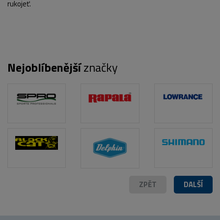
rukojeť.
POPIS PRODUKTU
FOTO (2)
Nejoblíbenější
značky
ZPĚT
DALŠÍ