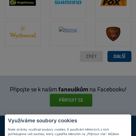
POPIS PRODUKTU
ZPĚT
DALŠÍ
Připojte se k našim
fanouškům
na Facebooku!
PŘIPOJIT SE
Využíváme soubory cookies
DOPRAVA ZDARMA
KAMENNÉ PRODEJNY
Při nákupu nad 2 000 Kč
Jsme na trhu více než 10 let
Naše stránky využívají soubory cookies. K používání některých z nich
potřebujeme váš souhlas, který vyjádříte kliknutím na „Přijmout vše“. Můžete