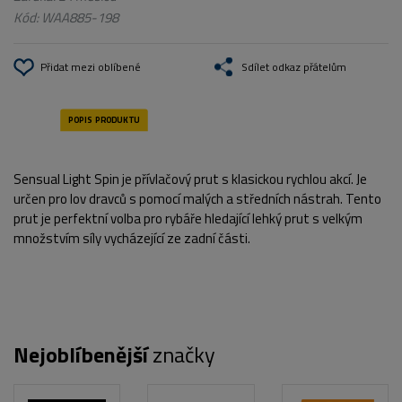
Kód:
WAA885-198
Přidat mezi oblíbené
Sdílet odkaz přátelům
Sensual Light Spin je přívlačový prut s klasickou rychlou akcí. Je
určen pro lov dravců s pomocí malých a středních nástrah. Tento
prut je perfektní volba pro rybáře hledající lehký prut s velkým
množstvím síly vycházející ze zadní části.
Nejoblíbenější
značky